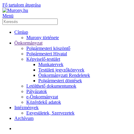
Fő tartalom átugrása
Menü
Címlap
Murony története
Önkormányzat
Polgármesteri köszöntő
Polgármesteri Hivatal
Képviselő-testület
Munkatervek
Testületi jegyzőkönyvek
Önkormányzati Rendeletek
Polgármesteri döntések
Letölthető dokumentumok
Pályázatok
e-Önkormányzat
Közérdekű adatok
Intézmények
Egyesületek, Szervezetek
Archívum