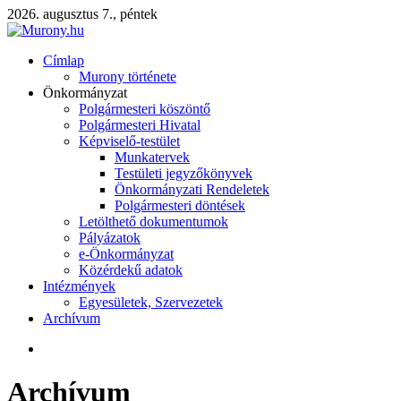
2026. augusztus 7., péntek
Címlap
Murony története
Önkormányzat
Polgármesteri köszöntő
Polgármesteri Hivatal
Képviselő-testület
Munkatervek
Testületi jegyzőkönyvek
Önkormányzati Rendeletek
Polgármesteri döntések
Letölthető dokumentumok
Pályázatok
e-Önkormányzat
Közérdekű adatok
Intézmények
Egyesületek, Szervezetek
Archívum
Archívum