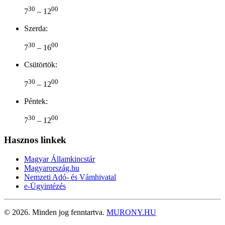
30
00
7
– 12
Szerda:
30
00
7
– 16
Csütörtök:
30
00
7
– 12
Péntek:
30
00
7
– 12
Hasznos linkek
Magyar Államkincstár
Magyarország.hu
Nemzeti Adó- és Vámhivatal
e-Ügyintézés
©
2026.
Minden jog fenntartva.
MURONY.HU