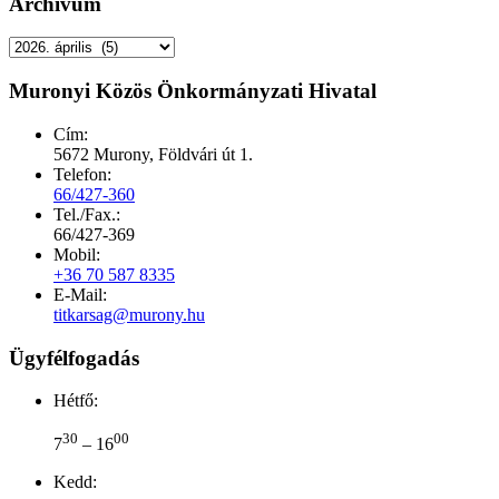
Archívum
Archívum
Muronyi Közös Önkormányzati Hivatal
Cím:
5672 Murony, Földvári út 1.
Telefon:
66/427-360
Tel./Fax.:
66/427-369
Mobil:
+36 70 587 8335
E-Mail:
titkarsag@murony.hu
Ügyfélfogadás
Hétfő:
30
00
7
– 16
Kedd: