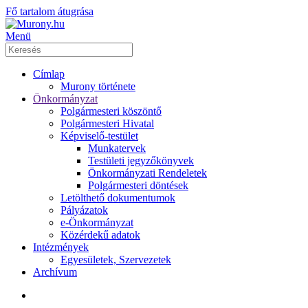
Fő tartalom átugrása
Menü
Címlap
Murony története
Önkormányzat
Polgármesteri köszöntő
Polgármesteri Hivatal
Képviselő-testület
Munkatervek
Testületi jegyzőkönyvek
Önkormányzati Rendeletek
Polgármesteri döntések
Letölthető dokumentumok
Pályázatok
e-Önkormányzat
Közérdekű adatok
Intézmények
Egyesületek, Szervezetek
Archívum