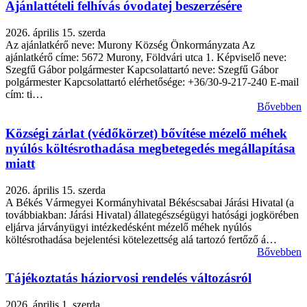
Ajánlattételi felhívás óvodatej beszerzésére
2026. április 15. szerda
Az ajánlatkérő neve: Murony Község Önkormányzata Az
ajánlatkérő címe: 5672 Murony, Földvári utca 1. Képviselő neve:
Szegfű Gábor polgármester Kapcsolattartó neve: Szegfű Gábor
polgármester Kapcsolattartó elérhetősége: +36/30-9-217-240 E-mail
cím: ti…
Bővebben
Községi zárlat (védőkörzet) bővítése mézelő méhek
nyúlós költésrothadása megbetegedés megállapítása
miatt
2026. április 15. szerda
A Békés Vármegyei Kormányhivatal Békéscsabai Járási Hivatal (a
továbbiakban: Járási Hivatal) állategészségügyi hatósági jogkörében
eljárva járványügyi intézkedésként mézelő méhek nyúlós
költésrothadása bejelentési kötelezettség alá tartozó fertőző á…
Bővebben
Tájékoztatás háziorvosi rendelés változásról
2026. április 1. szerda