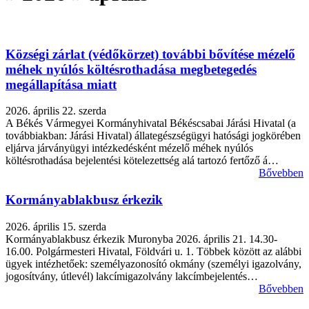
Községi zárlat (védőkörzet) további bővítése mézelő
méhek nyúlós költésrothadása megbetegedés
megállapítása miatt
2026. április 22. szerda
A Békés Vármegyei Kormányhivatal Békéscsabai Járási Hivatal (a
továbbiakban: Járási Hivatal) állategészségügyi hatósági jogkörében
eljárva járványügyi intézkedésként mézelő méhek nyúlós
költésrothadása bejelentési kötelezettség alá tartozó fertőző á…
Bővebben
Kormányablakbusz érkezik
2026. április 15. szerda
Kormányablakbusz érkezik Muronyba 2026. április 21. 14.30-
16.00. Polgármesteri Hivatal, Földvári u. 1. Többek között az alábbi
ügyek intézhetőek: személyazonosító okmány (személyi igazolvány,
jogosítvány, útlevél) lakcímigazolvány lakcímbejelentés…
Bővebben