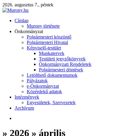
2026. augusztus 7., péntek
Címlap
Murony története
Önkormányzat
Polgármesteri köszöntő
Polgármesteri Hivatal
Képviselő-testület
Munkatervek
Testületi jegyzőkönyvek
Önkormányzati Rendeletek
Polgármesteri döntések
Letölthető dokumentumok
Pályázatok
e-Önkormányzat
Közérdekű adatok
Intézmények
Egyesületek, Szervezetek
Archívum
» 2026 » április