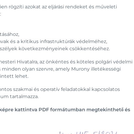
ően rögzíti azokat az eljárási rendeket és műveleti
:
ításához,
vak és a kritikus infrastruktúrák védelméhez,
s veszélyek következményeinek csökkentéséhez.
steri Hivatalra, az önkéntes és köteles polgári védelmi
és minden olyan szervre, amely Murony illetékességi
ntett lehet.
 pontos szakmai és operatív feladatokkal kapcsolatos
tum tartalmazza.
bbi képre kattintva PDF formátumban megtekinthető és