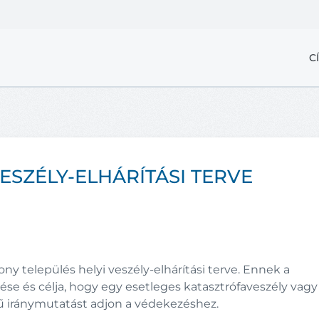
C
SZÉLY-ELHÁRÍTÁSI TERVE
y település helyi veszély-elhárítási terve. Ennek a
e és célja, hogy egy esetleges katasztrófaveszély vagy
ű iránymutatást adjon a védekezéshez.