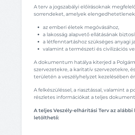
A terv a jogszabályi előírásoknak megfelel
sorrendeket, amelyek elengedhetetlenek
az emberi életek megóvásához,
a lakosság alapvető ellátásának biztos
a létfenntartáshoz szükséges anyagi ja
valamint a természeti és civilizáció
A dokumentum hatálya kiterjed a Polgárme
szervezetekre, a karitatív szervezetekre, 
területén a veszélyhelyzet kezelésében éri
A felkészüléssel, a riasztással, valamint a
részletes információkat a teljes dokumen
A teljes Veszély-elhárítási Terv az alá
letölthető: