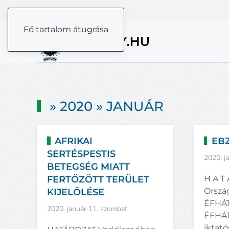
Fő tartalom átugrása
» 2020 » JANUÁR
AFRIKAI
EB
SERTÉSPESTIS
2020. j
BETEGSÉG MIATT
FERTŐZÖTT TERÜLET
H A T 
Orszá
KIJELÖLÉSE
ÉFHÁT
2020. január 11. szombat
ÉFHÁT
iktat