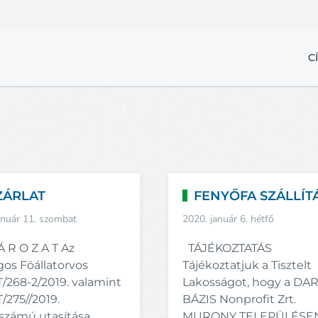
C
ZÁRLAT
FENYŐFA SZÁLLÍT
anuár 11. szombat
2020. január 6. hétfő
Á R O Z A T Az
TÁJÉKOZTATÁS
gos Föállatorvos
Tájékoztatjuk a Tisztelt
/268-2/2019. valamint
Lakosságot, hogy a DA
/275//2019.
BÁZIS Nonprofit Zrt.
ószámú utasítása
MURONY TELEPÜLÉS