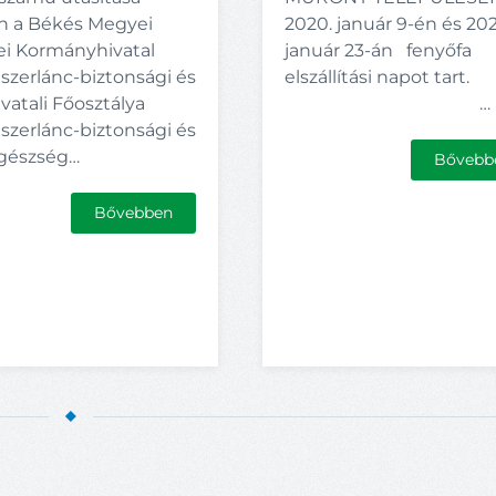
án a Békés Megyei
2020. január 9-én és 20
i Kormányhivatal
január 23-án fenyőfa
szerlánc-biztonsági és
elszállítási napot tart.
vatali Főosztálya
…
szerlánc-biztonsági és
egészség…
Bővebb
Bővebben