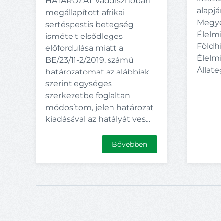
HATÁROZAT Vaddisznóban
alapj
megállapított afrikai
Megye
sertéspestis betegség
Élelmi
ismételt elsődleges
Földhi
előfordulása miatt a
Élelmi
BE/23/11-2/2019. számú
Állat
határozatomat az alábbiak
szerint egységes
szerkezetbe foglaltan
módosítom, jelen határozat
kiadásával az hatályát ves…
Bővebben