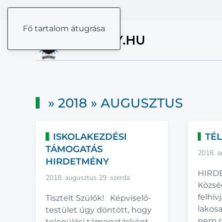
Fő tartalom átugrása
» 2018 » AUGUSZTUS
ISKOLAKEZDÉSI
TÉL
TÁMOGATÁS
2018. a
HIRDETMÉNY
HIRD
2018. augusztus 29. szerda
Közsé
felhív
Tisztelt Szülők! Képviselő-
lakosa
testület úgy döntött, hogy
nem ré
települési támogatásként