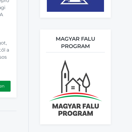
eprő
ági
RA
MAGYAR FALU
ot,
PROGRAM
től a
sos
en