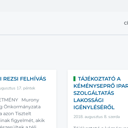
C
I REZSI FELHÍVÁS
TÁJÉKOZTATÓ A
KÉMÉNYSEPRŐ IPAR
ugusztus 17. péntek
SZOLGÁLTATÁS
ETMÉNY Murony
LAKOSSÁGI
g Önkormányzata
IGÉNYLÉSÉRŐL
ja azon Tisztelt
2018. augusztus 8. szerda
inak figyelmét, akik
szesültek a téli