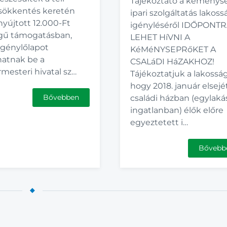
Tájékoztató a kéménys
csökkentés keretén
ipari szolgáltatás lakoss
nyújtott 12.000-Ft
igényléséről IDŐPONT
gű támogatásban,
LEHET HíVNI A
igénylőlapot
KéMéNYSEPRőKET A
hatnak be a
CSALáDI HáZAKHOZ!
mesteri hivatal sz…
Tájékoztatjuk a lakosság
hogy 2018. január elsejé
Bővebben
családi házban (egylaká
ingatlanban) élők előre
egyeztetett i…
Bővebb