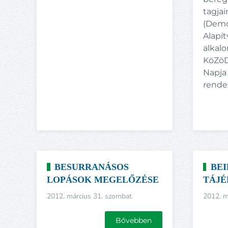
tagjai
(Demo
Alapít
alkal
KöZöD
Napja
rende
BESURRANÁSOS
BE
LOPÁSOK MEGELŐZÉSE
TÁJÉ
2012. március 31. szombat
2012. m
Bővebben