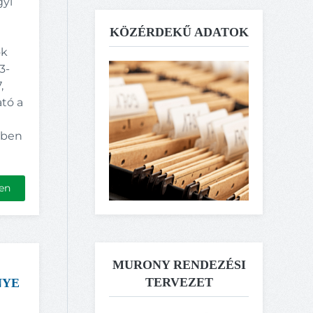
yi
KÖZÉRDEKŰ ADATOK
ók
23-
,
ató a
vben
en
MURONY RENDEZÉSI
TERVEZET
NYE