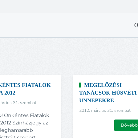
C
KÉNTES FIATALOK
MEGELŐZÉSI
A 2012
TANÁCSOK HÚSVÉTI
ÜNNEPEKRE
árcius 31. szombat
2012. március 31. szombat
! Önkéntes Fiatalok
2012 Színházjegy az
Bővebb
5 leghamarabb
sztrált csoport