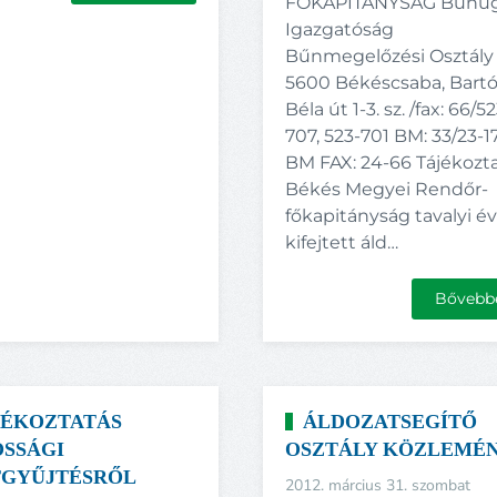
FŐKAPITÁNYSÁG Bűnüg
Igazgatóság
Bűnmegelőzési Osztály
5600 Békéscsaba, Bart
Béla út 1-3. sz. /fax: 66/5
707, 523-701 BM: 33/23-17
BM FAX: 24-66 Tájékozt
Békés Megyei Rendőr-
főkapitányság tavalyi é
kifejtett áld…
Bővebb
JÉKOZTATÁS
ÁLDOZATSEGÍTŐ
SSÁGI
OSZTÁLY KÖZLEMÉ
GYŰJTÉSRŐL
2012. március 31. szombat