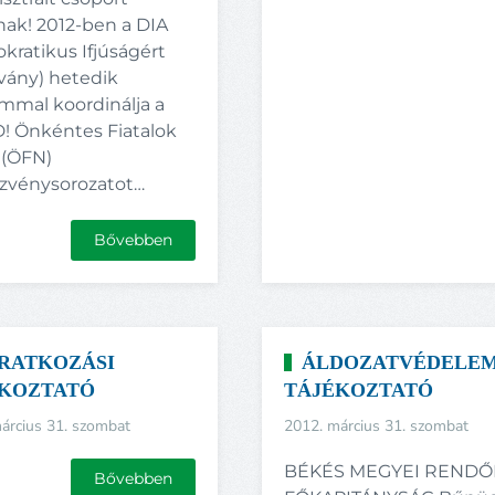
nak! 2012-ben a DIA
kratikus Ifjúságért
vány) hetedik
ommal koordinálja a
! Önkéntes Fiatalok
 (ÖFN)
zvénysorozatot…
Bővebben
IRATKOZÁSI
ÁLDOZATVÉDELEM
KOZTATÓ
TÁJÉKOZTATÓ
árcius 31. szombat
2012. március 31. szombat
BÉKÉS MEGYEI RENDŐ
Bővebben