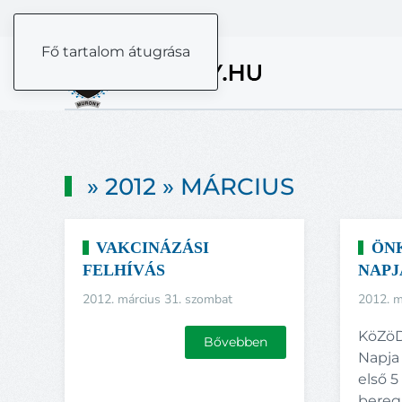
Fő tartalom átugrása
» 2012 » MÁRCIUS
VAKCINÁZÁSI
ÖN
FELHÍVÁS
NAPJ
2012. március 31. szombat
2012. m
KöZöD
Bővebben
Napja 
első 
beregi