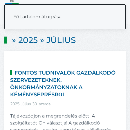
MENÜ
Fő tartalom átugrása
» 2025 » JÚLIUS
FONTOS TUDNIVALÓK GAZDÁLKODÓ
SZERVEZETEKNEK,
ÖNKORMÁNYZATOKNAK A
KÉMÉNYSEPRÉSRŐL
2025. július 30. szerda
Tájékozódjon a megrendelés előtt! A
szolgáltatót Ön választja! A gazdálkodó
szervezetek – egyéni vagy társas vállalkozás –