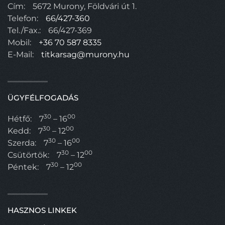
Cím:
5672 Murony, Földvári út 1.
Telefon:
66/427-360
Tel./Fax.:
66/427-369
Mobil:
+36 70 587 8335
E-Mail:
titkarsag@murony.hu
ÜGYFÉLFOGADÁS
30
00
Hétfő:
7
– 16
30
00
Kedd:
7
– 12
30
00
Szerda:
7
– 16
30
00
Csütörtök:
7
– 12
30
00
Péntek:
7
– 12
HASZNOS LINKEK