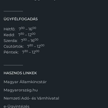
ÜGYFÉLFOGADÁS
30
00
Hétfő:
7
– 16
30
00
Kedd:
7
– 12
30
00
Szerda:
7
– 16
30
00
Csütörtök:
7
– 12
30
00
Péntek:
7
– 12
HASZNOS LINKEK
Magyar Államkincstár
Magyarország.hu
Nemzeti Adó- és Vámhivatal
e-Ügyintézés