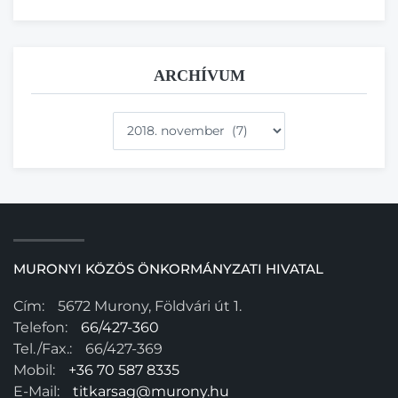
ARCHÍVUM
Archívum
MURONYI KÖZÖS ÖNKORMÁNYZATI HIVATAL
Cím:
5672 Murony, Földvári út 1.
Telefon:
66/427-360
Tel./Fax.:
66/427-369
Mobil:
+36 70 587 8335
E-Mail:
titkarsag@murony.hu