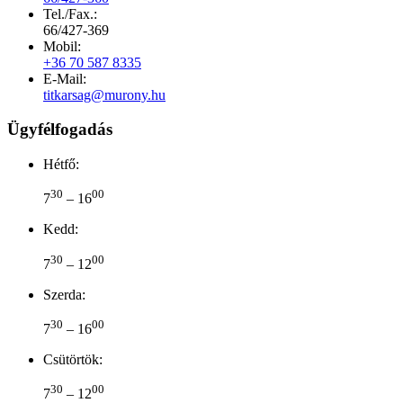
Tel./Fax.:
66/427-369
Mobil:
+36 70 587 8335
E-Mail:
titkarsag@murony.hu
Ügyfélfogadás
Hétfő:
30
00
7
– 16
Kedd:
30
00
7
– 12
Szerda:
30
00
7
– 16
Csütörtök:
30
00
7
– 12