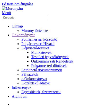
Fő tartalom átugrása
Menü
Címlap
Murony története
Önkormányzat
Polgármesteri köszöntő
Polgármesteri Hivatal
Képviselő-testület
Munkatervek
Testületi jegyzőkönyvek
Önkormányzati Rendeletek
Polgármesteri döntések
Letölthető dokumentumok
Pályázatok
e-Önkormányzat
Közérdekű adatok
Intézmények
Egyesületek, Szervezetek
Archívum