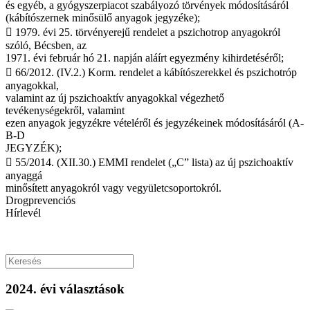
és egyéb, a gyógyszerpiacot szabályozó törvények módosításáról
(kábítószernek minősülő anyagok jegyzéke);
 1979. évi 25. törvényerejű rendelet a pszichotrop anyagokról
szóló, Bécsben, az
1971. évi február hó 21. napján aláírt egyezmény kihirdetéséről;
 66/2012. (IV.2.) Korm. rendelet a kábítószerekkel és pszichotróp
anyagokkal,
valamint az új pszichoaktív anyagokkal végezhető
tevékenységekről, valamint
ezen anyagok jegyzékre vételéről és jegyzékeinek módosításáról (A-
B-D
JEGYZÉK);
 55/2014. (XII.30.) EMMI rendelet („C” lista) az új pszichoaktív
anyaggá
minősített anyagokról vagy vegyületcsoportokról.
Drogprevenciós
Hírlevél
2024. évi választások