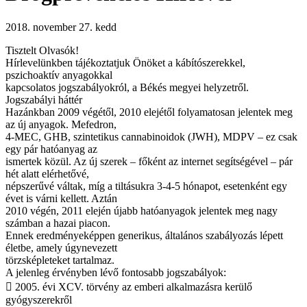
2018. november 27. kedd
Tisztelt Olvasók!
Hírlevelünkben tájékoztatjuk Önöket a kábítószerekkel,
pszichoaktív anyagokkal
kapcsolatos jogszabályokról, a Békés megyei helyzetről.
Jogszabályi háttér
Hazánkban 2009 végétől, 2010 elejétől folyamatosan jelentek meg
az új anyagok. Mefedron,
4-MEC, GHB, szintetikus cannabinoidok (JWH), MDPV – ez csak
egy pár hatóanyag az
ismertek közül. Az új szerek – főként az internet segítségével – pár
hét alatt elérhetővé,
népszerűvé váltak, míg a tiltásukra 3-4-5 hónapot, esetenként egy
évet is várni kellett. Aztán
2010 végén, 2011 elején újabb hatóanyagok jelentek meg nagy
számban a hazai piacon.
Ennek eredményeképpen generikus, általános szabályozás lépett
életbe, amely úgynevezett
törzsképleteket tartalmaz.
A jelenleg érvényben lévő fontosabb jogszabályok:
 2005. évi XCV. törvény az emberi alkalmazásra kerülő
gyógyszerekről