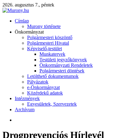
2026. augusztus 7., péntek
Címlap
Murony története
Önkormányzat
Polgármesteri köszöntő
Polgármesteri Hivatal
Képviselő-testület
Munkatervek
Testületi jegyzőkönyvek
Önkormányzati Rendeletek
Polgármesteri döntések
Letölthető dokumentumok
Pályázatok
e-Önkormányzat
Közérdekű adatok
Intézmények
Egyesületek, Szervezetek
Archívum
Drogprevenciós Hírlevél