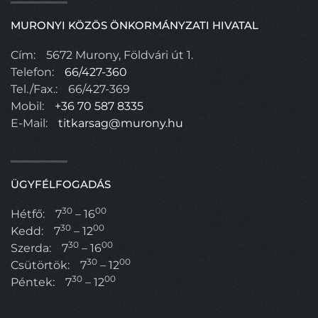
MURONYI KÖZÖS ÖNKORMÁNYZATI HIVATAL
Cím:
5672 Murony, Földvári út 1.
Telefon:
66/427-360
Tel./Fax.:
66/427-369
Mobil:
+36 70 587 8335
E-Mail:
titkarsag@murony.hu
ÜGYFÉLFOGADÁS
30
00
Hétfő:
7
– 16
30
00
Kedd:
7
– 12
30
00
Szerda:
7
– 16
30
00
Csütörtök:
7
– 12
30
00
Péntek:
7
– 12