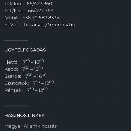
Telefon:
66/427-360
Tel./Fax.:
66/427-369
Mobil:
+36 70 587 8335
E-Mail:
titkarsag@murony.hu
ÜGYFÉLFOGADÁS
30
00
Hétfő:
7
– 16
30
00
Kedd:
7
– 12
30
00
Szerda:
7
– 16
30
00
Csütörtök:
7
– 12
30
00
Péntek:
7
– 12
HASZNOS LINKEK
Magyar Államkincstár