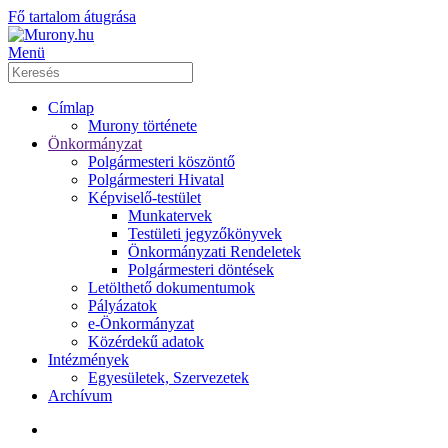
Fő tartalom átugrása
Menü
Címlap
Murony története
Önkormányzat
Polgármesteri köszöntő
Polgármesteri Hivatal
Képviselő-testület
Munkatervek
Testületi jegyzőkönyvek
Önkormányzati Rendeletek
Polgármesteri döntések
Letölthető dokumentumok
Pályázatok
e-Önkormányzat
Közérdekű adatok
Intézmények
Egyesületek, Szervezetek
Archívum