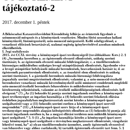
tájékoztató-2
2017. december 1. péntek
A Békéscsabai Katasztrófavédelmi Kirendeltség felhívja az érintettek figyelmét a
szénmonoxid-mérgezés és a kéménytüzek veszélyeire. Minden fűtési szezonban hallani
kéménytűzről, füstmérgezésről, szén-monoxid mérgezésről. Kellő odafigyeléssel, a
vonatkozó előírások betartásával, szakmai segítség igénybevételével azonban mindezek
elkerülhetőek.
I. Jogi szabályozás
2015. évi CCXI. törvény a kéményseprő-ipari tevékenységről (továbbiakban: Kstv.) 2. §
(4) „Sormunka keretében a. az égéstermék-elvezető ellenőrzését, szükség szerinti
tisztítását; b. az égéstermék-elvezető műszaki felülvizsgálatát; c. a tüzelőberendezés
biztonságos működéséhez szükséges levegő utánpótlásának ellenőrzését, figyelembe véve
a levegő utánpótlást befolyásoló műszaki berendezések, beavatkozások hatását is; d. az
égéstermék paramétereinek ellenőrzését; e. az összekötő elem ellenőrzését és szükség
szerinti tisztítását; f. a gáztüzelő-berendezés műszaki-biztonsági felülvizsgálata
jogszabály szerinti megtörténtének ellenőrzését; valamint g. a szén-monoxid-érzékelő
berendezésre vonatkozó műszaki követelményekről szóló miniszteri rendeletnek megfelelő
szén-monoxid érzékelő berendezés felszerelésére és működtetésére vonatkozó
kötelezettség teljesítésének, valamint az érzékelő működőképességének ellenőrzését. kell
elvégezni.” (7) „Az (1) bekezdés b) pontja szerinti ingatlanok esetében a kéményseprő-
ipari tevékenységet az ingatlan használója a (4) bekezdés szerinti feladatok ellátása
érdekében jogszabályban meghatározottak szerint köteles a kéményseprő-ipari
szolgáltatótól vagy a (11) bekezdés szerinti esetben a kéményseprő-ipari szervtől
megrendelni.” (11) „A kéményseprő-ipari szerv látja el a kéményseprő-ipari
tevékenységet megrendelés alapján költségtérítés ellenében az (1) bekezdés b) pontja alá
tartozó ingatlanok esetében is, ha a megyei ellátási területen nem működik kéményseprő-
ipari szolgáltató.” 5. § (1) „Az ingatlan használója köteles a kéményseprő-ipari szerv
vagy kéményseprő-ipari szolgáltató e törvényben meghatározott ellenőrzését, vizsgálatát
lehetővé tenni, ha” a) olyan tüzelőberendezést üzemeltet, amely égéstermék-elvezetővel
van felszerelve vagy ahhoz csatlakozik; b) tartalék égéstermék-elvezetőt tart fenn. 5. §