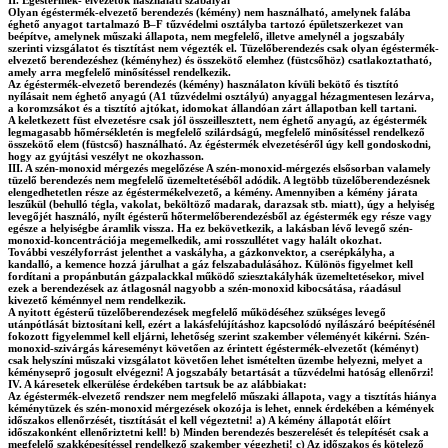
Olyan égéstermék-elvezető berendezés (kémény) nem használható, amelynek falába
éghető anyagot tartalmazó B–F tűzvédelmi osztályba tartozó épületszerkezet van
beépítve, amelynek műszaki állapota, nem megfelelő, illetve amelynél a jogszabály
szerinti vizsgálatot és tisztítást nem végezték el. Tüzelőberendezés csak olyan égéstermék-
elvezető berendezéshez (kéményhez) és összekötő elemhez (füstcsőhöz) csatlakoztatható,
amely arra megfelelő minősítéssel rendelkezik.
Az égéstermék-elvezető berendezés (kémény) használaton kívüli bekötő és tisztító
nyílásait nem éghető anyagú (A1 tűzvédelmi osztályú) anyaggal hézagmentesen lezárva,
a koromzsákot és a tisztító ajtókat, idomokat állandóan zárt állapotban kell tartani.
A keletkezett füst elvezetésre csak jól összeillesztett, nem éghető anyagú, az égéstermék
legmagasabb hőmérsékletén is megfelelő szilárdságú, megfelelő minősítéssel rendelkező
összekötő elem (füstcső) használható. Az égéstermék elvezetéséről úgy kell gondoskodni,
hogy az gyújtási veszélyt ne okozhasson.
III. A szén-monoxid mérgezés megelőzése A szén-monoxid-mérgezés elsősorban valamely
tüzelő berendezés nem megfelelő üzemeltetéséből adódik. A legtöbb tüzelőberendezésnek
elengedhetetlen része az égéstermékelvezető, a kémény. Amennyiben a kémény járata
leszűkül (behulló tégla, vakolat, beköltöző madarak, darazsak stb. miatt), úgy a helyiség
levegőjét használó, nyílt égésterű hőtermelőberendezésből az égéstermék egy része vagy
egésze a helyiségbe áramlik vissza. Ha ez bekövetkezik, a lakásban lévő levegő szén-
monoxid-koncentrációja megemelkedik, ami rosszullétet vagy halált okozhat.
További veszélyforrást jelenthet a vaskályha, a gázkonvektor, a cserépkályha, a
kandalló, a kemence hozzá járulhat a gáz felszabadulásához. Különös figyelmet kell
fordítani a propánbután gázpalackkal működő sziesztakályhák üzemeltetésekor, mivel
ezek a berendezések az átlagosnál nagyobb a szén-monoxid kibocsátása, ráadásul
kivezető kéménnyel nem rendelkezik.
A nyitott égésterű tüzelőberendezések megfelelő működéséhez szükséges levegő
utánpótlását biztosítani kell, ezért a lakásfelújításhoz kapcsolódó nyílászáró beépítésénél
fokozott figyelemmel kell eljárni, lehetőség szerint szakember véleményét kikérni. Szén-
monoxid-szivárgás káreseményt követően az érintett égéstermék-elvezetőt (kéményt)
csak helyszíni műszaki vizsgálatot követően lehet ismételten üzembe helyezni, melyet a
kéményseprő jogosult elvégezni! A jogszabály betartását a tűzvédelmi hatóság ellenőrzi!
IV. A káresetek elkerülése érdekében tartsuk be az alábbiakat:
Az égéstermék-elvezető rendszer nem megfelelő műszaki állapota, vagy a tisztítás hiánya
kéménytüzek és szén-monoxid mérgezések okozója is lehet, ennek érdekében a kémények
időszakos ellenőrzését, tisztítását el kell végeztetni! a) A kémény állapotát előírt
időszakonként ellenőriztetni kell! b) Minden berendezés beszerelését és telepítését csak a
megfelelő szakképesítéssel rendelkező szakember végezheti! c) Az időszakos és kötelező