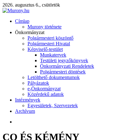
2026. augusztus 6., csütörtök
Címlap
Murony története
Önkormányzat
Polgármesteri köszöntő
Polgármesteri Hivatal
Képviselő-testület
Munkatervek
Testületi jegyzőkönyvek
Önkormányzati Rendeletek
Polgármesteri döntések
Letölthető dokumentumok
Pályázatok
e-Önkormányzat
Közérdekű adatok
Intézmények
Egyesületek, Szervezetek
Archívum
CO ÉS KÉMÉNY