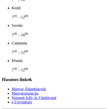
Kedd:
30
00
7
– 12
Szerda:
30
00
7
– 16
Csütörtök:
30
00
7
– 12
Péntek:
30
00
7
– 12
Hasznos linkek
Magyar Államkincstár
Magyarország.hu
Nemzeti Adó- és Vámhivatal
e-Ügyintézés