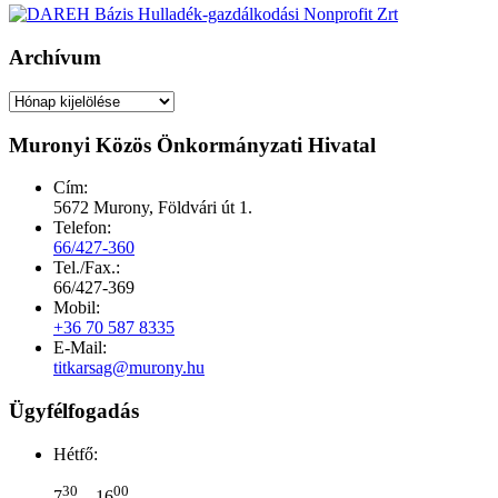
Archívum
Archívum
Muronyi Közös Önkormányzati Hivatal
Cím:
5672 Murony, Földvári út 1.
Telefon:
66/427-360
Tel./Fax.:
66/427-369
Mobil:
+36 70 587 8335
E-Mail:
titkarsag@murony.hu
Ügyfélfogadás
Hétfő:
30
00
7
– 16