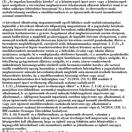
(2) „Az ingatlan használója köteles” a) a kéményseprő-ipari szerv vagy a kéményseprő-
ipari szolgáltató a törvényben meghatározott feladatainak ellátását lehetővé tenni és az
ehhez szükséges feltételeket biztosítani! b) a közvetlen tűz- és életveszélyre utaló
szabálytalanság esetében a tüzelőberendezés és az égéstermék-elvezető üzemeltetését
azonnal szüneteltetni.
c) következő ellenőrzésig megszüntetendő egyéb hibákra utaló szabálytalanságokat
legkésőbb a következő ellenőrzés időpontjáig megszüntetni. d) a jogszabályi kötelezés
alapján felszerelt szén-monoxid-érzékelő berendezés működőképességét biztosítani,
tisztítást-karbantartást a gyártó, forgalmazó által meghatározottak szerint elvégezni,
annak kalibrálását a megfelelő gyakorisággal, de legalább ötévente elvégeztetni, a szén-
monoxid-érzékelő műszaki élettartam lejártát követően cseréről gondoskodni, illetve a
berendezés megfelelőségéről, cseréjéről szóló dokumentumokat megőrizni. 5. § (5) „A
helyiség légterével légtér-összeköttetésben lévő helyen létesített nyitott égésterű
tüzelőberendezés üzemeltetése esetén a) a bölcsődei, óvodai vagy iskolai ellátás
nyújtására szolgáló; b) a vendégéjszaka eltöltésére használt; c) a személyes gondoskodás
keretébe tartozó szakosított ellátást nyújtó bentlakásos intézmény céljára szolgáló; d) a
fekvőbeteg-gyógyintézeti ellátásra szolgáló; e) a zenés, táncos rendezvények
működésének biztonságosabbá tételéről szóló kormányrendelet hatálya alá tartozó
önálló rendeltetési egység használója a tüzelőberendezés helyiségében a jogszabályban
meghatározott műszaki követelményeknek megfelelő szén-monoxid-érzékelő berendezés
felszerelésére köteles, ha a tüzelőberendezés közösségi térben vagy azzal
légtérösszeköttetésben lévő helyiségben van.” 21/2016. (VI. 9.) BM rendelet A
kéményseprő-ipari tevékenység ellátásának szakmai szabályairól
3. § (1) „A kéményseprő-ipari tevékenységet ellátó” a. A Kstv. 2. § (4) a) és c)-g)
pontjában (továbbiakban: sormunka) meghatározott feladatokat legalább évente egy
alkalommal, b. az égéstermék-elvezető műszaki felülvizsgálatát négyévente egy
alkalommal, c. időlegesen használt ingatlanok esetében négyévente egy alkalommal, d.
olyan égéstermék-elvezetőnél, amelyre gáznemű anyaggal üzemelő tüzelőberendezés
vagy zárt égésterű tüzelőberendezés csatlakozik kétévente egy alkalommal a
meghatározott szakmai követelmények és módszerek szerint végzi el. 54/2014. (XII. 5.)
BM rendelet Országos Tűzvédelmi Szabályzat
195. §. (6) A tüzelő- és a fűtőberendezés, az égéstermék-elvezető, valamint a
környezetében levő éghető anyag között olyan távolságot kell megtartani, vagy olyan
hőszigetelést kell alkalmazni, hogy az éghető anyag felületén mért hőmérséklet a
legnagyobb hőterheléssel való üzemeltetés mellett se jelenthessen az éghető anyagra
gyújtási veszélyt.
II. Égéstermék- elvezetők használati szabályai