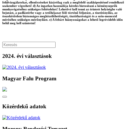
felülvizsgálatokat, ellenőrzéseket kizárólag csak a megfelelő szakképesítéssel rendelkező
szakember végezheti! d) Az ingatlan használója köteles biztosítani a kéményseprők
munkavégzéséhez szükséges feltételeket! Lehetővé kell tenni az érintett helyiségbe való
bejutást, a padlástérbe vagy a tetőhéjazat fölé történő feljutást, a tisztítónyílás, az
összekötőelem biztonságos megközelíthetőségét, tisztíthatóságát és a szén-monoxid
méréséhez szükséges mérőnyílást. e) A feltárt hiányosságokat a lehető legrövidebb időn
belül meg kell szüntetni!
2024. évi választások
Magyar Falu Program
Közérdekű adatok
Murony Rendezési Tervezet