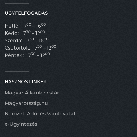
ÜGYFÉLFOGADÁS
30
00
Hétfő:
7
– 16
30
00
Kedd:
7
– 12
30
00
Szerda:
7
– 16
30
00
Csütörtök:
7
– 12
30
00
Péntek:
7
– 12
HASZNOS LINKEK
Magyar Államkincstár
Magyarország.hu
Nemzeti Adó- és Vámhivatal
e-Ügyintézés