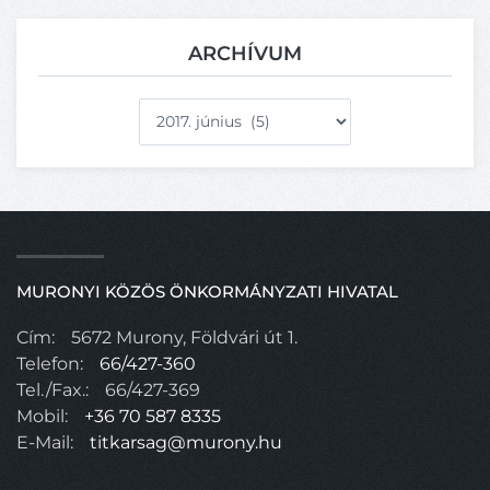
ARCHÍVUM
Archívum
MURONYI KÖZÖS ÖNKORMÁNYZATI HIVATAL
Cím:
5672 Murony, Földvári út 1.
Telefon:
66/427-360
Tel./Fax.:
66/427-369
Mobil:
+36 70 587 8335
E-Mail:
titkarsag@murony.hu