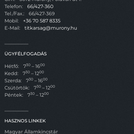
Telefon:
66/427-360
Tel./Fax.:
66/427-369
Mobil:
+36 70 587 8335
E-Mail:
titkarsag@murony.hu
ÜGYFÉLFOGADÁS
30
00
Hétfő:
7
– 16
30
00
Kedd:
7
– 12
30
00
Szerda:
7
– 16
30
00
Csütörtök:
7
– 12
30
00
Péntek:
7
– 12
HASZNOS LINKEK
Magyar Államkincstár