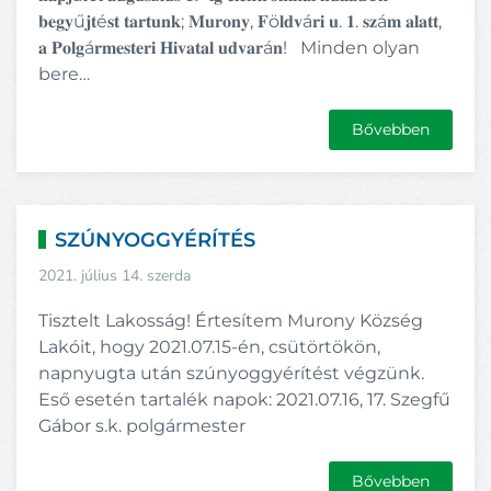
𝐛𝐞𝐠𝐲ű𝐣𝐭é𝐬𝐭 𝐭𝐚𝐫𝐭𝐮𝐧𝐤; 𝐌𝐮𝐫𝐨𝐧𝐲, 𝐅ö𝐥𝐝𝐯á𝐫𝐢 𝐮. 𝟏. 𝐬𝐳á𝐦 𝐚𝐥𝐚𝐭𝐭,
𝐚 𝐏𝐨𝐥𝐠á𝐫𝐦𝐞𝐬𝐭𝐞𝐫𝐢 𝐇𝐢𝐯𝐚𝐭𝐚𝐥 𝐮𝐝𝐯𝐚𝐫á𝐧! Minden olyan
bere…
Bővebben
SZÚNYOGGYÉRÍTÉS
2021. július 14. szerda
Tisztelt Lakosság! Értesítem Murony Község
Lakóit, hogy 2021.07.15-én, csütörtökön,
napnyugta után szúnyoggyérítést végzünk.
Eső esetén tartalék napok: 2021.07.16, 17. Szegfű
Gábor s.k. polgármester
Bővebben