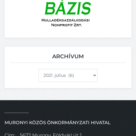
ARCHÍVUM
Archívum
MURONYI KÖZÖS ÖNKORMÁNYZATI HIVATAL
Cím:
5672 Murony, Földvári út 1.