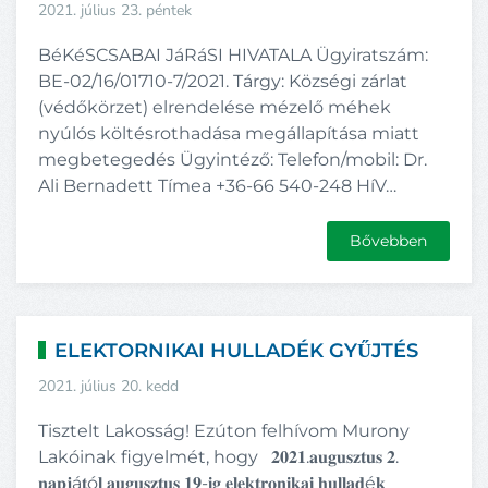
2021. július 23. péntek
BéKéSCSABAI JáRáSI HIVATALA Ügyiratszám:
BE-02/16/01710-7/2021. Tárgy: Községi zárlat
(védőkörzet) elrendelése mézelő méhek
nyúlós költésrothadása megállapítása miatt
megbetegedés Ügyintéző: Telefon/mobil: Dr.
Ali Bernadett Tímea +36-66 540-248 HíV…
Bővebben
ELEKTORNIKAI HULLADÉK GYŰJTÉS
2021. július 20. kedd
Tisztelt Lakosság! Ezúton felhívom Murony
Lakóinak figyelmét, hogy 𝟐𝟎𝟐𝟏.𝐚𝐮𝐠𝐮𝐬𝐳𝐭𝐮𝐬 𝟐.
𝐧𝐚𝐩𝐣á𝐭ó𝐥 𝐚𝐮𝐠𝐮𝐬𝐳𝐭𝐮𝐬 𝟏𝟗-𝐢𝐠 𝐞𝐥𝐞𝐤𝐭𝐫𝐨𝐧𝐢𝐤𝐚𝐢 𝐡𝐮𝐥𝐥𝐚𝐝é𝐤