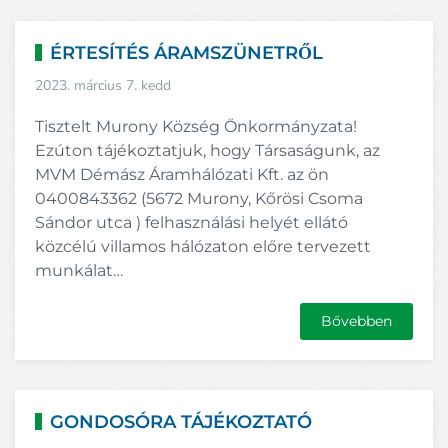
ÉRTESÍTÉS ÁRAMSZÜNETRŐL
2023. március 7. kedd
Tisztelt Murony Község Önkormányzata!
Ezúton tájékoztatjuk, hogy Társaságunk, az
MVM Démász Áramhálózati Kft. az ön
0400843362 (5672 Murony, Kőrösi Csoma
Sándor utca ) felhasználási helyét ellátó
közcélú villamos hálózaton előre tervezett
munkálat…
Bővebben
GONDOSÓRA TÁJÉKOZTATÓ