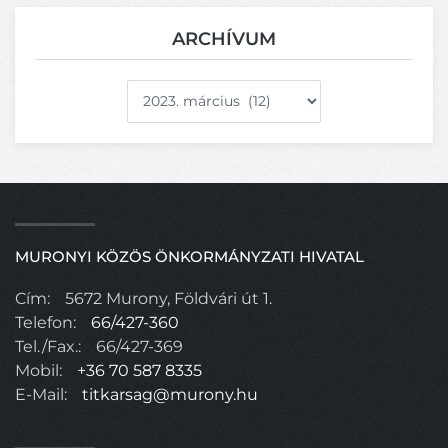
ARCHÍVUM
Archívum
MURONYI KÖZÖS ÖNKORMÁNYZATI HIVATAL
Cím:
5672 Murony, Földvári út 1.
Telefon:
66/427-360
Tel./Fax.:
66/427-369
Mobil:
+36 70 587 8335
E-Mail:
titkarsag@murony.hu