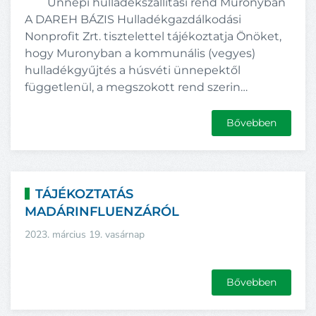
Ünnepi hulladékszállítási rend Muronyban
A DAREH BÁZIS Hulladékgazdálkodási
Nonprofit Zrt. tisztelettel tájékoztatja Önöket,
hogy Muronyban a kommunális (vegyes)
hulladékgyűjtés a húsvéti ünnepektől
függetlenül, a megszokott rend szerin…
Bővebben
TÁJÉKOZTATÁS
MADÁRINFLUENZÁRÓL
2023. március 19. vasárnap
Bővebben