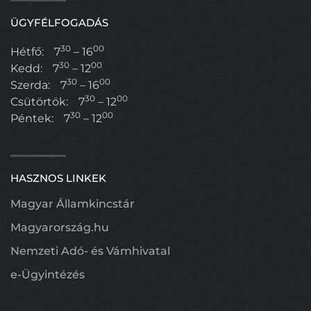
ÜGYFÉLFOGADÁS
30
00
Hétfő:
7
– 16
30
00
Kedd:
7
– 12
30
00
Szerda:
7
– 16
30
00
Csütörtök:
7
– 12
30
00
Péntek:
7
– 12
HASZNOS LINKEK
Magyar Államkincstár
Magyarország.hu
Nemzeti Adó- és Vámhivatal
e-Ügyintézés