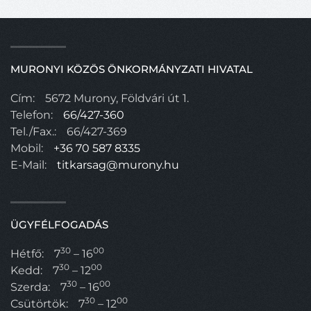
MURONYI KÖZÖS ÖNKORMÁNYZATI HIVATAL
Cím:
5672 Murony, Földvári út 1.
Telefon:
66/427-360
Tel./Fax.:
66/427-369
Mobil:
+36 70 587 8335
E-Mail:
titkarsag@murony.hu
ÜGYFÉLFOGADÁS
30
00
Hétfő:
7
– 16
30
00
Kedd:
7
– 12
30
00
Szerda:
7
– 16
30
00
Csütörtök:
7
– 12