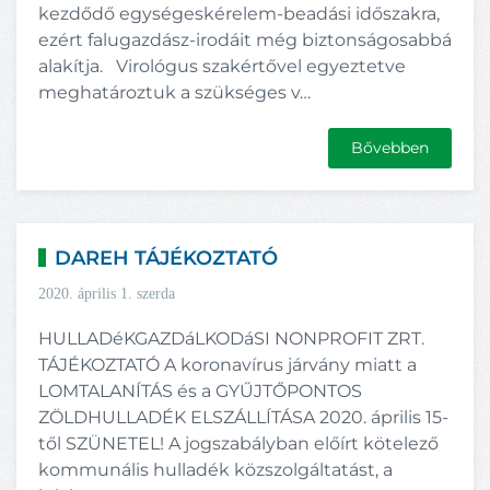
kezdődő egységeskérelem-beadási időszakra,
ezért falugazdász-irodáit még biztonságosabbá
alakítja. Virológus szakértővel egyeztetve
meghatároztuk a szükséges v…
Bővebben
DAREH TÁJÉKOZTATÓ
2020. április 1. szerda
HULLADéKGAZDáLKODáSI NONPROFIT ZRT.
TÁJÉKOZTATÓ A koronavírus járvány miatt a
LOMTALANÍTÁS és a GYŰJTŐPONTOS
ZÖLDHULLADÉK ELSZÁLLÍTÁSA 2020. április 15-
től SZÜNETEL! A jogszabályban előírt kötelező
kommunális hulladék közszolgáltatást, a