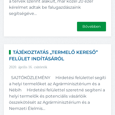
a tervek szerint alakult, már közel 20 ezer
kérelmet adtak be falugazdászaink
segítségéve…
Bővebben
TÁJÉKOZTATÁS „TERMELŐ KERESŐ”
FELÜLET INDÍTÁSÁRÓL
2020. április 16. csütörtök
SAJTÓKÖZLEMÉNY Hirdetési felülettel segíti
a helyi termelőket az Agrárminisztérium és a
Nébih Hirdetési felülettel szeretné segíteni a
helyi termelők és potenciális vásárlóik
összekötését az Agrárminisztérium és a
Nemzeti Élelmis…