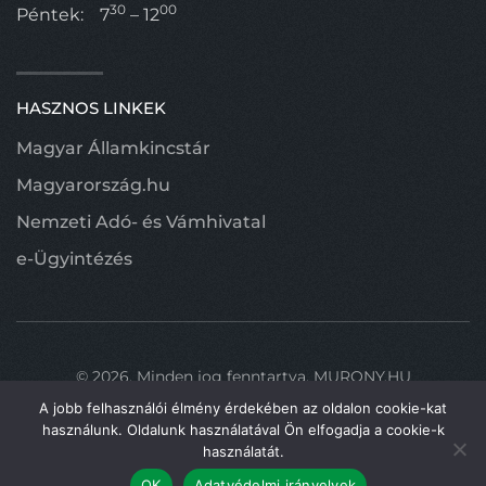
30
00
Péntek:
7
– 12
HASZNOS LINKEK
Magyar Államkincstár
Magyarország.hu
Nemzeti Adó- és Vámhivatal
e-Ügyintézés
©
2026.
Minden jog fenntartva.
MURONY.HU
A jobb felhasználói élmény érdekében az oldalon cookie-kat
használunk. Oldalunk használatával Ön elfogadja a cookie-k
használatát.
Fel
OK
Adatvédelmi irányelvek