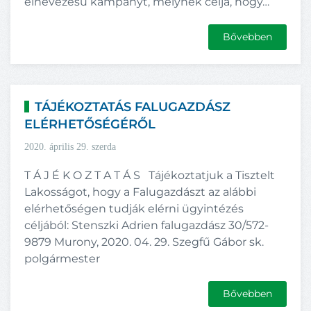
elnevezésű kampányt, melynek célja, hogy…
Bővebben
TÁJÉKOZTATÁS FALUGAZDÁSZ
ELÉRHETŐSÉGÉRŐL
2020. április 29. szerda
T Á J É K O Z T A T Á S Tájékoztatjuk a Tisztelt
Lakosságot, hogy a Falugazdászt az alábbi
elérhetőségen tudják elérni ügyintézés
céljából: Stenszki Adrien falugazdász 30/572-
9879 Murony, 2020. 04. 29. Szegfű Gábor sk.
polgármester
Bővebben