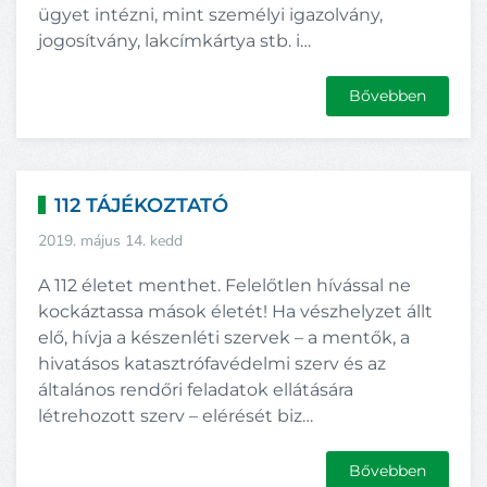
ügyet intézni, mint személyi igazolvány,
jogosítvány, lakcímkártya stb. i…
Bővebben
112 TÁJÉKOZTATÓ
2019. május 14. kedd
A 112 életet menthet. Felelőtlen hívással ne
kockáztassa mások életét! Ha vészhelyzet állt
elő, hívja a készenléti szervek – a mentők, a
hivatásos katasztrófavédelmi szerv és az
általános rendőri feladatok ellátására
létrehozott szerv – elérését biz…
Bővebben