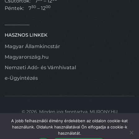
Csütörtök:
7
– 12
30
00
Péntek:
7
– 12
HASZNOS LINKEK
Magyar Államkincstár
Magyarország.hu
Nemzeti Adó- és Vámhivatal
e-Ügyintézés
©
2026.
Minden jog fenntartva.
MURONY.HU
A jobb felhasználói élmény érdekében az oldalon cookie-kat
használunk. Oldalunk használatával Ön elfogadja a cookie-k
használatát.
Fel