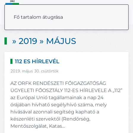
MENÜ
Fő tartalom átugrása
» 2019 » MÁJUS
112 ES HÍRLEVÉL
2019. május 30. csütörtök
AZ ORFK RENDÉSZETI FŐIGAZGATÓSÁG
ÜGYELETI FŐOSZTÁLY 112-ES HÍRLEVELE A „112”
az Európai Unió tagállamainak a nap 24
órájában hívható segélyhívó száma, mely
hívásával azonnali segítség kapható a
készenléti szervektől (Rendőrség,
Mentőszolgálat, Katas…