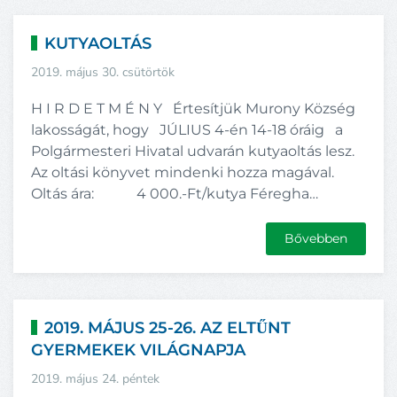
KUTYAOLTÁS
2019. május 30. csütörtök
H I R D E T M É N Y Értesítjük Murony Község
lakosságát, hogy JÚLIUS 4-én 14-18 óráig a
Polgármesteri Hivatal udvarán kutyaoltás lesz.
Az oltási könyvet mindenki hozza magával.
Oltás ára: 4 000.-Ft/kutya Féregha…
Bővebben
2019. MÁJUS 25-26. AZ ELTŰNT
GYERMEKEK VILÁGNAPJA
2019. május 24. péntek