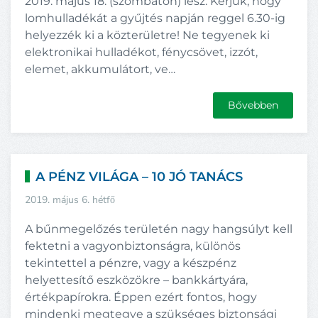
2019. május 18. (szombaton) lesz. Kérjük, hogy
lomhulladékát a gyűjtés napján reggel 6.30-ig
helyezzék ki a közterületre! Ne tegyenek ki
elektronikai hulladékot, fénycsövet, izzót,
elemet, akkumulátort, ve…
Bővebben
A PÉNZ VILÁGA – 10 JÓ TANÁCS
2019. május 6. hétfő
A bűnmegelőzés területén nagy hangsúlyt kell
fektetni a vagyonbiztonságra, különös
tekintettel a pénzre, vagy a készpénz
helyettesítő eszközökre – bankkártyára,
értékpapírokra. Éppen ezért fontos, hogy
mindenki megtegye a szükséges biztonsági