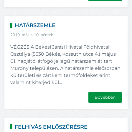
HATÁRSZEMLE
2019. május 10. péntek
VÉGZÉS A Békési Járási Hivatal Földhivatali
Osztálya (5630 Békés, Kossuth utca 4.) május
01. napjától átfogó jellegű határszemlét tart
Murony településen. A határszemle elsősorban
külterületi és zártkerti termőföldeket érint,
valamint kiterjed kül…
Bővebben
FELHÍVÁS EMLŐSZŰRÉSRE