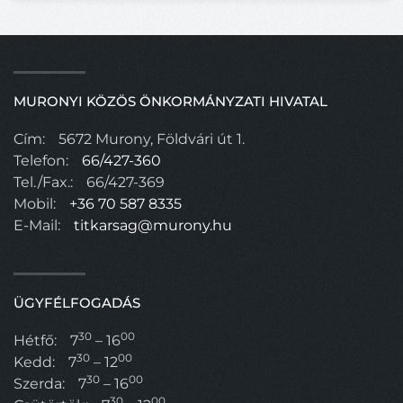
MURONYI KÖZÖS ÖNKORMÁNYZATI HIVATAL
Cím:
5672 Murony, Földvári út 1.
Telefon:
66/427-360
Tel./Fax.:
66/427-369
Mobil:
+36 70 587 8335
E-Mail:
titkarsag@murony.hu
ÜGYFÉLFOGADÁS
30
00
Hétfő:
7
– 16
30
00
Kedd:
7
– 12
30
00
Szerda:
7
– 16
30
00