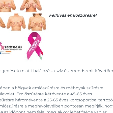
Felhívás emlőszűrésre!
dések miatti halálozás a szív és érrendszerit követőe
ében a hölgyek emlőszűrésre és méhnyak szűrésre
evelet. Emlőszűrésre kétévente a 45-65 éves
zűrésre háromévente a 25-65 éves korcsoportba tartozó
mlőszűrésre a meghívólevélben pontosan megírják, hog
ha az időpont nem felel meg, akkor lehetősége van az