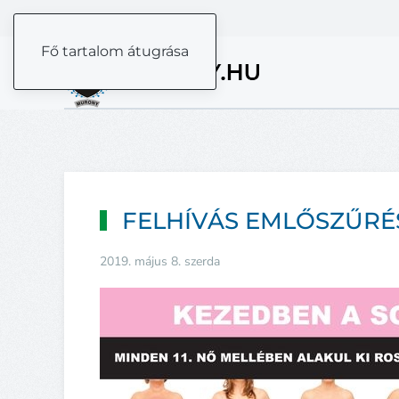
Fő tartalom átugrása
FELHÍVÁS EMLŐSZŰRÉ
2019. május 8. szerda