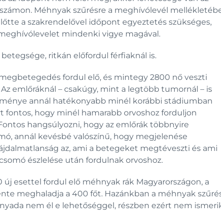
nszámon. Méhnyak szűrésre a meghívólevél mellékletéb
 előtte a szakrendelővel időpont egyeztetés szükséges,
A meghívólevelet mindenki vigye magával.
tegsége, ritkán előfordul férfiaknál is.
egbetegedés fordul elő, és mintegy 2800 nő veszti
Az emlőráknál – csakúgy, mint a legtöbb tumornál – is
eredménye annál hatékonyabb minél korábbi stádiumban
rt fontos, hogy minél hamarabb orvoshoz forduljon
Fontos hangsúlyozni, hogy az emlőrák többnyire
somó, annál kevésbé valószínű, hogy megjelenése
fájdalmatlanság az, ami a betegeket megtéveszti és ami
 csomó észlelése után fordulnak orvoshoz.
 új esettel fordul elő méhnyak rák Magyarországon, a
ente meghaladja a 400 főt. Hazánkban a méhnyak szűré
ányada nem él e lehetőséggel, részben ezért nem ismeri