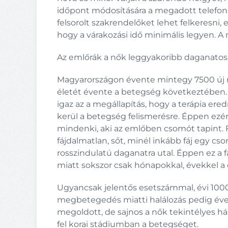
időpont módosítására a megadott telefo
felsorolt szakrendelőket lehet felkeresni,
hogy a várakozási idő minimális legyen. 
Az emlőrák a nők leggyakoribb daganatos be
Magyarországon évente mintegy 7500 új m
életét évente a betegség következtében. 
igaz az a megállapítás, hogy a terápia 
kerül a betegség felismerésre. Éppen ezé
mindenki, aki az emlőben csomót tapint. 
fájdalmatlan, sőt, minél inkább fáj egy c
rosszindulatú daganatra utal. Éppen ez a 
miatt sokszor csak hónapokkal, évekkel a
Ugyancsak jelentős esetszámmal, évi 1000
megbetegedés miatti halálozás pedig év
megoldott, de sajnos a nők tekintélyes h
fel korai stádiumban a betegséget.