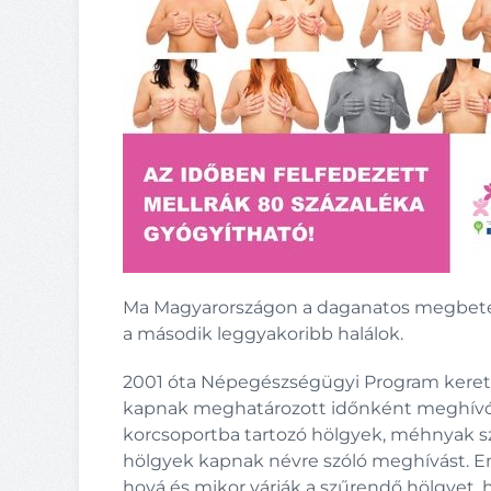
Ma Magyarországon a daganatos megbetege
a második leggyakoribb halálok.
2001 óta Népegészségügyi Program keret
kapnak meghatározott időnként meghívól
korcsoportba tartozó hölgyek, méhnyak s
hölgyek kapnak névre szóló meghívást. E
hová és mikor várják a szűrendő hölgyet, 