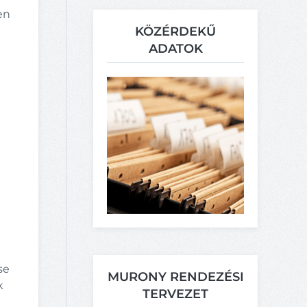
en
KÖZÉRDEKŰ
ADATOK
se
MURONY RENDEZÉSI
k
TERVEZET