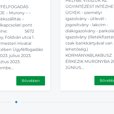
HELYBE VISSZÜK AZ
ÜGYINTÉZÉST INTÉZH
FÉLFOGADÁS
ÜGYEK: • személyi
E – Murony – –
igazolvány • útlevél •
ékszállítás –
jogosítvány • lakcím •
lkapcsolati pont
diákigazolvány • parkolá
színe: 5672
igazolvány (Illetékfizeté
, Földvári utca 1.
csak bankkártyával van
mesteri Hivatal
lehetőség.)
tében Ügyfélfogadási
KORMÁNYABLAKBUSZ
023. július 2023.
ÉRKEZIK MURONYBA 20
ztus 2023.
JÚNIUS…
tembe…
Bővebb
Bővebben