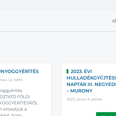
C
ÚNYOGGYÉRÍTÉS
2023. ÉVI
HULLADÉKGYŰJTÉS
únius 12. hétfő
NAPTÁR III. NEGYE
oggyérítés
– MURONY
OZTATÓ FÖLDI
2023. június 9. péntek
YOGGYÉRÍTÉSRŐL
 értesítjük a
ságot, hogy