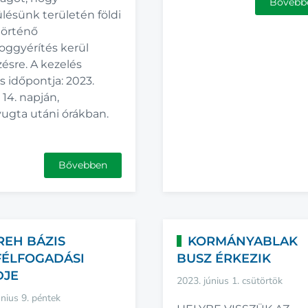
Bővebb
lésünk területén földi
történő
oggyérítés kerül
ésre. A kezelés
 időpontja: 2023.
 14. napján,
ugta utáni órákban.
Bővebben
REH BÁZIS
KORMÁNYABLAK
ÉLFOGADÁSI
BUSZ ÉRKEZIK
DJE
2023. június 1. csütörtök
únius 9. péntek