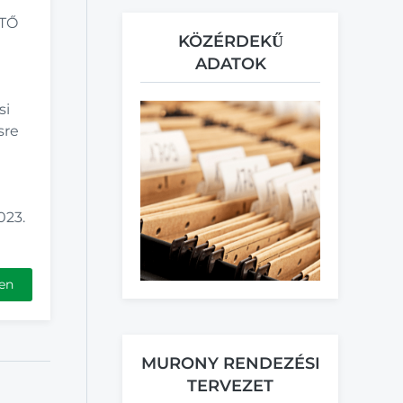
ETŐ
KÖZÉRDEKŰ
ADATOK
si
sre
23.
en
MURONY RENDEZÉSI
TERVEZET