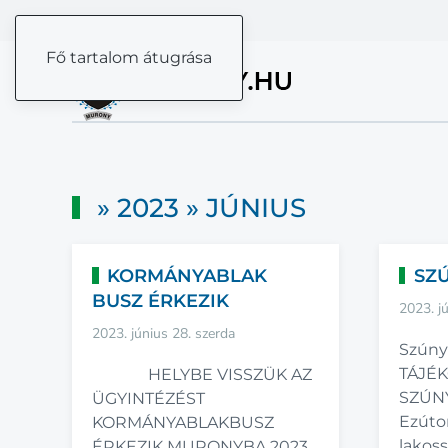
Fő tartalom átugrása
» 2023 » JÚNIUS
KORMÁNYABLAK
SZ
BUSZ ÉRKEZIK
2023. j
2023. június 28. szerda
Szúny
TÁJÉK
HELYBE VISSZÜK AZ
SZÚN
ÜGYINTÉZÉST
Ezúton
KORMÁNYABLAKBUSZ
lakos
ÉRKEZIK MURONYBA 2023.