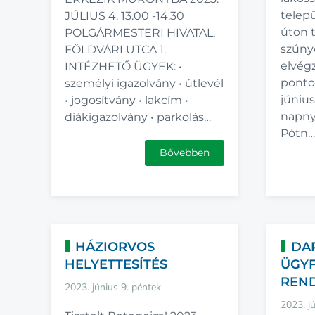
telepü
JÚLIUS 4. 13.00 -14.30
úton 
POLGÁRMESTERI HIVATAL,
szúny
FÖLDVÁRI UTCA 1.
elvégz
INTÉZHETŐ ÜGYEK: •
pontos
személyi igazolvány • útlevél
június
• jogosítvány • lakcím •
napny
diákigazolvány • parkolás…
Pótn…
Bővebben
HÁZIORVOS
DA
HELYETTESÍTÉS
ÜGYF
REN
2023. június 9. péntek
2023. j