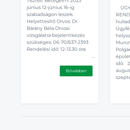
Tisztelt Betegeim! 2023
június 12-június 16-ig
ÜGY
szabadságon leszek.
RENDJ
Helyettesítő Orvos: Dr.
hullad
Bárány Béla Orvosi
Ügyfé
vizsgálatra bejelentkezés
hely
szükséges: 06-70/637-2393
Murony
Rendelési idő: 12-13.30 óra
Polgár
…
épüle
idő: 2
augus
Bővebben
szep