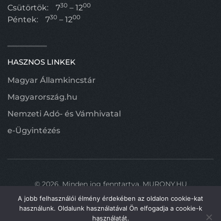
30
00
Csütörtök:
7
– 12
30
00
Péntek:
7
– 12
HASZNOS LINKEK
Magyar Államkincstár
Magyarország.hu
Nemzeti Adó- és Vámhivatal
e-Ügyintézés
©
2026.
Minden jog fenntartva.
MURONY.HU
A jobb felhasználói élmény érdekében az oldalon cookie-kat
használunk. Oldalunk használatával Ön elfogadja a cookie-k
használatát.