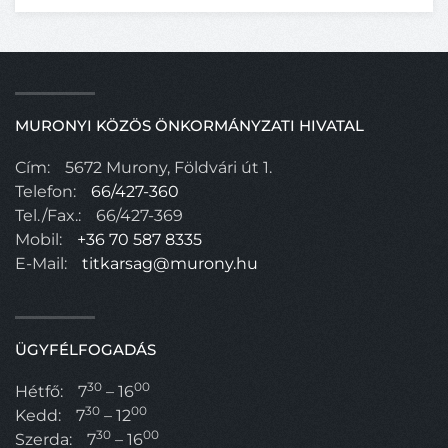
MURONYI KÖZÖS ÖNKORMÁNYZATI HIVATAL
Cím:
5672 Murony, Földvári út 1.
Telefon:
66/427-360
Tel./Fax.:
66/427-369
Mobil:
+36 70 587 8335
E-Mail:
titkarsag@murony.hu
ÜGYFÉLFOGADÁS
30
00
Hétfő:
7
– 16
30
00
Kedd:
7
– 12
30
00
Szerda:
7
– 16