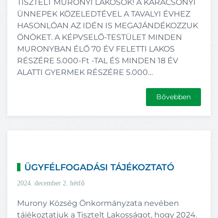
TISZTELT MURONYI LAKOSOK! A KARÁCSONYI
ÜNNEPEK KÖZELEDTÉVEL A TAVALYI ÉVHEZ
HASONLÓAN AZ IDÉN IS MEGAJÁNDÉKOZZUK
ÖNÖKET. A KÉPVSELŐ-TESTÜLET MINDEN
MURONYBAN ÉLŐ 70 ÉV FELETTI LAKOS
RÉSZÉRE 5.000-Ft -TAL ÉS MINDEN 18 ÉV
ALATTI GYERMEK RÉSZÉRE 5.000…
Bővebben
ÜGYFÉLFOGADÁSI TÁJÉKOZTATÓ
2024. december 2. hétfő
Murony Község Önkormányzata nevében
tájékoztatjuk a Tisztelt Lakosságot, hogy 2024.