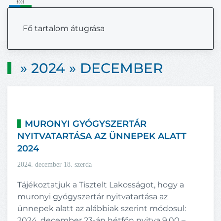
MENÜ
Fő tartalom átugrása
» 2024 » DECEMBER
MURONYI GYÓGYSZERTÁR
NYITVATARTÁSA AZ ÜNNEPEK ALATT
2024
2024. december 18. szerda
Tájékoztatjuk a Tisztelt Lakosságot, hogy a
muronyi gyógyszertár nyitvatartása az
ünnepek alatt az alábbiak szerint módosul:
2024. december 23-án hétfőn nyitva 9.00 –