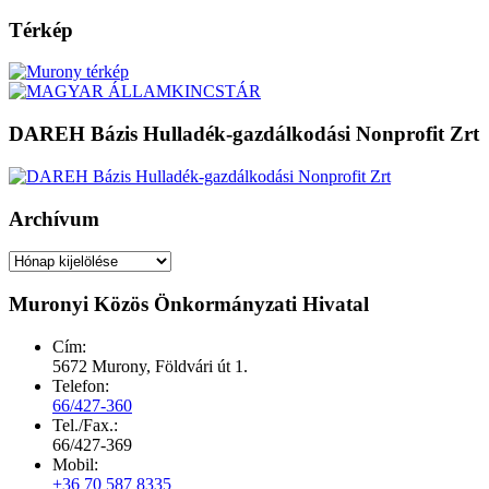
Térkép
DAREH Bázis Hulladék-gazdálkodási Nonprofit Zrt
Archívum
Archívum
Muronyi Közös Önkormányzati Hivatal
Cím:
5672 Murony, Földvári út 1.
Telefon:
66/427-360
Tel./Fax.:
66/427-369
Mobil:
+36 70 587 8335