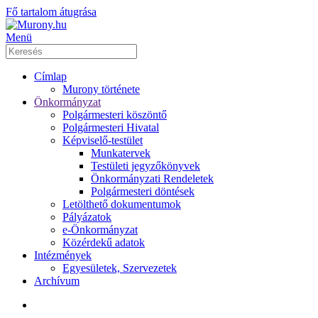
Fő tartalom átugrása
Menü
Címlap
Murony története
Önkormányzat
Polgármesteri köszöntő
Polgármesteri Hivatal
Képviselő-testület
Munkatervek
Testületi jegyzőkönyvek
Önkormányzati Rendeletek
Polgármesteri döntések
Letölthető dokumentumok
Pályázatok
e-Önkormányzat
Közérdekű adatok
Intézmények
Egyesületek, Szervezetek
Archívum