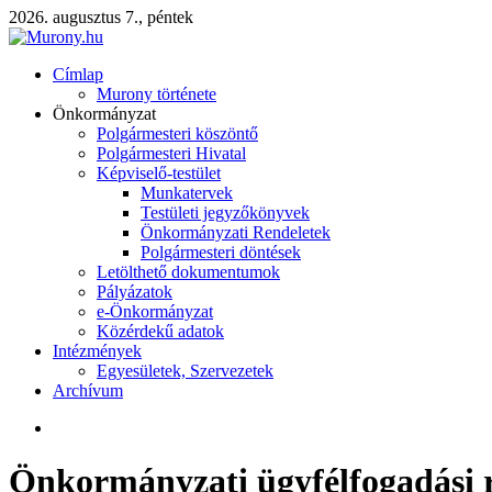
2026. augusztus 7., péntek
Címlap
Murony története
Önkormányzat
Polgármesteri köszöntő
Polgármesteri Hivatal
Képviselő-testület
Munkatervek
Testületi jegyzőkönyvek
Önkormányzati Rendeletek
Polgármesteri döntések
Letölthető dokumentumok
Pályázatok
e-Önkormányzat
Közérdekű adatok
Intézmények
Egyesületek, Szervezetek
Archívum
Önkormányzati ügyfélfogadási r