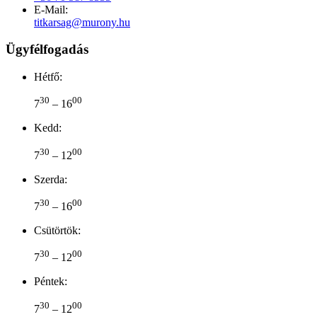
E-Mail:
titkarsag@murony.hu
Ügyfélfogadás
Hétfő:
30
00
7
– 16
Kedd:
30
00
7
– 12
Szerda:
30
00
7
– 16
Csütörtök:
30
00
7
– 12
Péntek:
30
00
7
– 12