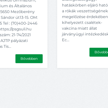
élikus Gimnázium,
hatáskörben eljáró hat
gium és Általános
a rókák veszettségéne
a 5650 Mezőberény
megelőzése érdekébe
 Sándor út13-15. OM:
kihelyezett csalétek-
 Tel : (70)400-2446
vakcina miatt állat
ttps://psgsuli.hu
járványügyi intézkedés
szám: 21-74/2021
Ec…
 AJTP pályázati
ás Tis…
Bővebb
Bővebben