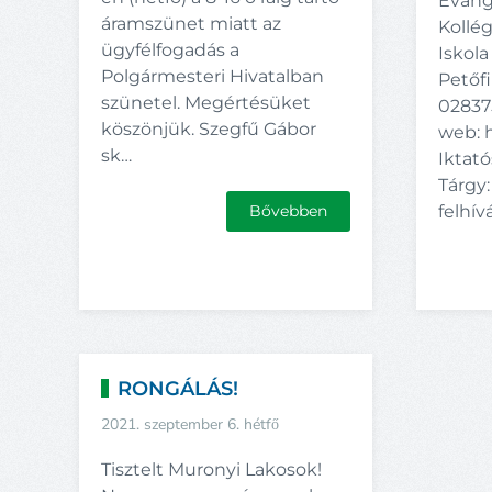
Evang
áramszünet miatt az
Kollé
ügyfélfogadás a
Iskol
Polgármesteri Hivatalban
Petőfi
szünetel. Megértésüket
028375
köszönjük. Szegfű Gábor
web: h
sk…
Iktató
Tárgy:
Bővebben
felhív
RONGÁLÁS!
2021. szeptember 6. hétfő
Tisztelt Muronyi Lakosok!