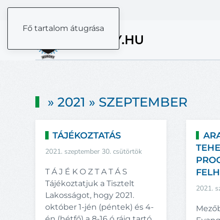
Fő tartalom átugrása
» 2021 » SZEPTEMBER
TÁJÉKOZTATÁS
AR
TEH
2021. szeptember 30. csütörtök
PROG
T Á J É K O Z T A T Á S
FELH
Tájékoztatjuk a Tisztelt
2021. s
Lakosságot, hogy 2021.
október 1-jén (péntek) és 4-
Mezőb
én (hétfő) a 8-16 ó ráig tartó