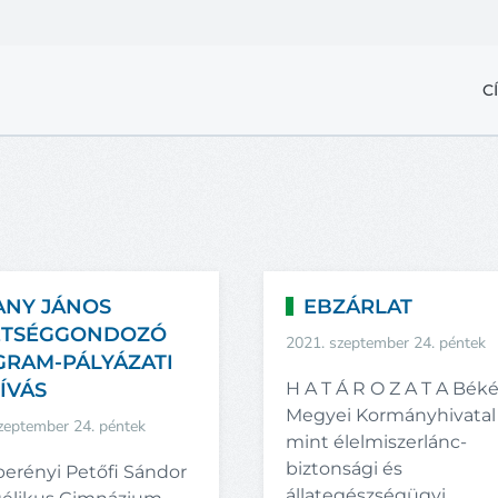
C
ANY JÁNOS
EBZÁRLAT
ETSÉGGONDOZÓ
2021. szeptember 24. péntek
RAM-PÁLYÁZATI
ÍVÁS
H A T Á R O Z A T A Bék
Megyei Kormányhivatal
zeptember 24. péntek
mint élelmiszerlánc-
biztonsági és
erényi Petőfi Sándor
állategészségügyi