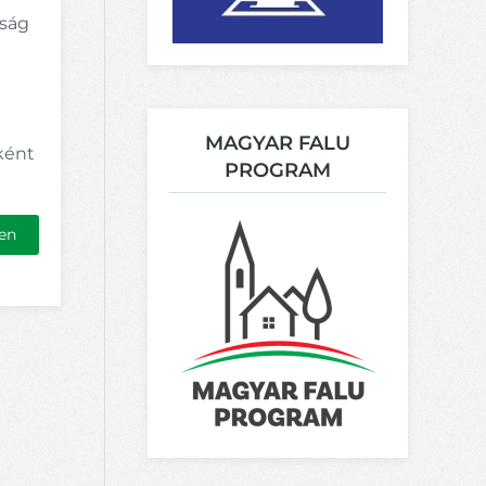
óság
k
n
MAGYAR FALU
ként
PROGRAM
en