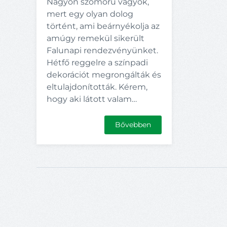
Nagyon szomorú vagyok,
mert egy olyan dolog
történt, ami beárnyékolja az
amúgy remekül sikerült
Falunapi rendezvényünket.
Hétfő reggelre a színpadi
dekorációt megrongálták és
eltulajdonították. Kérem,
hogy aki látott valam…
Bővebben