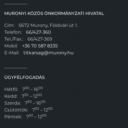
MURONYI KÖZÖS ÖNKORMÁNYZATI HIVATAL
Cím:
5672 Murony, Földvári út 1.
Telefon:
66/427-360
Tel./Fax.:
66/427-369
Mobil:
+36 70 587 8335
E-Mail:
titkarsag@murony.hu
ÜGYFÉLFOGADÁS
30
00
Hétfő:
7
– 16
30
00
Kedd:
7
– 12
30
00
Szerda:
7
– 16
30
00
Csütörtök:
7
– 12
30
00
Péntek:
7
– 12