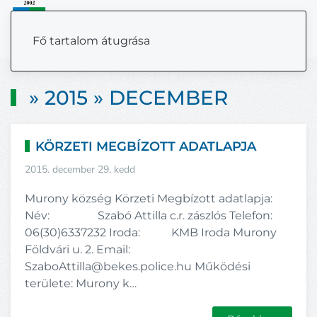
MENÜ
Fő tartalom átugrása
» 2015 » DECEMBER
KÖRZETI MEGBÍZOTT ADATLAPJA
2015. december 29. kedd
Murony község Körzeti Megbízott adatlapja:
Név: Szabó Attilla c.r. zászlós Telefon:
06(30)6337232 Iroda: KMB Iroda Murony
Földvári u. 2. Email:
SzaboAttilla@bekes.police.hu Működési
területe: Murony k…