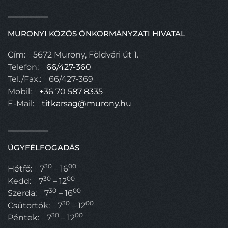
MURONYI KÖZÖS ÖNKORMÁNYZATI HIVATAL
Cím:
5672 Murony, Földvári út 1.
Telefon:
66/427-360
Tel./Fax.:
66/427-369
Mobil:
+36 70 587 8335
E-Mail:
titkarsag@murony.hu
ÜGYFÉLFOGADÁS
30
00
Hétfő:
7
– 16
30
00
Kedd:
7
– 12
30
00
Szerda:
7
– 16
30
00
Csütörtök:
7
– 12
30
00
Péntek:
7
– 12