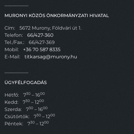
MURONYI KÖZÖS ÖNKORMÁNYZATI HIVATAL
Cím:
5672 Murony, Földvári út 1.
Telefon:
66/427-360
Tel./Fax.:
66/427-369
Mobil:
+36 70 587 8335
E-Mail:
titkarsag@murony.hu
ÜGYFÉLFOGADÁS
30
00
Hétfő:
7
– 16
30
00
Kedd:
7
– 12
30
00
Szerda:
7
– 16
30
00
Csütörtök:
7
– 12
30
00
Péntek:
7
– 12