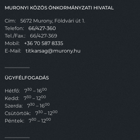
MURONYI KÖZÖS ÖNKORMÁNYZATI HIVATAL
Cím:
5672 Murony, Földvári út 1.
Telefon:
66/427-360
Tel./Fax.:
66/427-369
Mobil:
+36 70 587 8335
E-Mail:
titkarsag@murony.hu
ÜGYFÉLFOGADÁS
30
00
Hétfő:
7
– 16
30
00
Kedd:
7
– 12
30
00
Szerda:
7
– 16
30
00
Csütörtök:
7
– 12
30
00
Péntek:
7
– 12