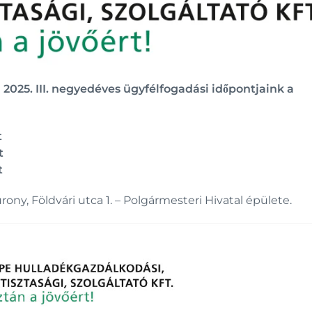
 2025. III. negyedéves ügyfélfogadási időpontjaink a
t
t
t
ony, Földvári utca 1. – Polgármesteri Hivatal épülete.