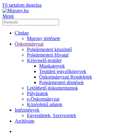
Fő tartalom átugrása
Menü
Címlap
Murony története
Önkormányzat
Polgármesteri köszöntő
Polgármesteri Hivatal
Képviselő-testület
Munkatervek
Testületi jegyzőkönyvek
Önkormányzati Rendeletek
Polgármesteri döntések
Letölthető dokumentumok
Pályázatok
e-Önkormányzat
Közérdekű adatok
Intézmények
Egyesületek, Szervezetek
Archívum