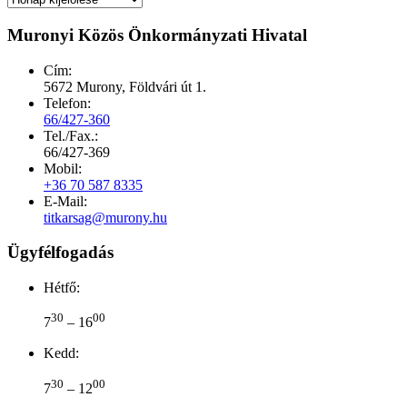
Muronyi Közös Önkormányzati Hivatal
Cím:
5672 Murony, Földvári út 1.
Telefon:
66/427-360
Tel./Fax.:
66/427-369
Mobil:
+36 70 587 8335
E-Mail:
titkarsag@murony.hu
Ügyfélfogadás
Hétfő:
30
00
7
– 16
Kedd:
30
00
7
– 12