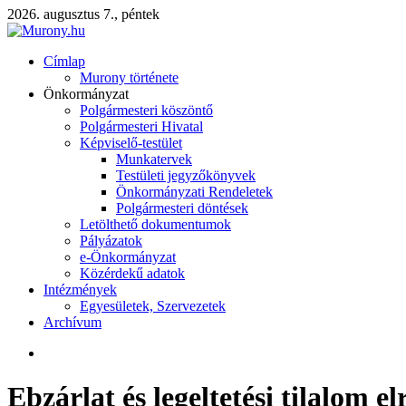
2026. augusztus 7., péntek
Címlap
Murony története
Önkormányzat
Polgármesteri köszöntő
Polgármesteri Hivatal
Képviselő-testület
Munkatervek
Testületi jegyzőkönyvek
Önkormányzati Rendeletek
Polgármesteri döntések
Letölthető dokumentumok
Pályázatok
e-Önkormányzat
Közérdekű adatok
Intézmények
Egyesületek, Szervezetek
Archívum
Ebzárlat és legeltetési tilalom el