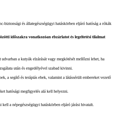
-biztonsági és állategészségügyi hatáskörben eljáró hatóság a rókák
zötti időszakra vonatkozóan ebzárlatot és legeltetési tilalmat
rt udvarban a kutyák elzárását vagy megkötését mellőzni lehet, ha
izsgálata után és engedélyével szabad kivinni.
ek, a segítő és terápiás ebek, valamint a látássérült embereket vezető
ket hatósági megfigyelés alá kell helyezni.
 kell a népegészségügyi hatáskörben eljáró járási hivatalt.