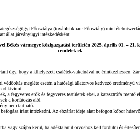
egészségügyi Főosztálya (továbbiakban: Főosztály) mint élelmiszerlánc
tt állat-járványügyi intézkedésként
el Békés vármegye közigazgatási területén 2025. április 01. – 21. kö
rendelek el.
artani úgy, hogy a kihelyezett csalétek-vakcinával ne érintkezhessen. Zá
leni védőoltás megléte esetén a hatósági állatorvos kedvező eredményű v
bad kivinni.
, a fegyveres erők és fegyveres testületek ebei, a katasztrófa-mentő eb
sek a korlátozás alól.
vény nem tartható.
befogása iránt intézkedni. Az ebzárlat ideje alatt befogott kóbor húsevő
 vagy szájba kerül, haladéktalanul orvoshoz kell fordulni és értesíteni