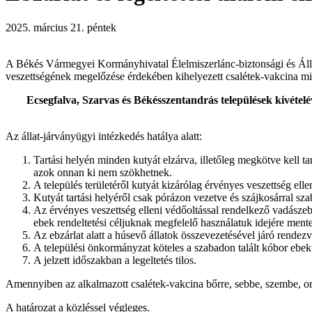
2025. március 21. péntek
A Békés Vármegyei Kormányhivatal Élelmiszerlánc-biztonsági és Állat
veszettségének megelőzése érdekében kihelyezett csalétek-vakcina mia
Ecsegfalva, Szarvas és Békésszentandrás települések kivételév
Az állat-járványügyi intézkedés hatálya alatt:
Tartási helyén minden kutyát elzárva, illetőleg megkötve kell t
azok onnan ki nem szökhetnek.
A település területéről kutyát kizárólag érvényes veszettség el
Kutyát tartási helyéről csak pórázon vezetve és szájkosárral sza
Az érvényes veszettség elleni védőoltással rendelkező vadászebek
ebek rendeltetési céljuknak megfelelő használatuk idejére mente
Az ebzárlat alatt a húsevő állatok összevezetésével járó rendez
A települési önkormányzat köteles a szabadon talált kóbor ebek 
A jelzett időszakban a legeltetés tilos.
Amennyiben az alkalmazott csalétek-vakcina bőrre, sebbe, szembe, orrba
A határozat a közléssel végleges.