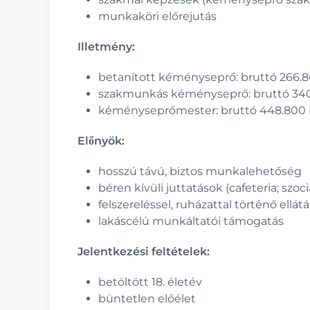
munkaköri előrejutás
Illetmény:
betanított kéményseprő: bruttó 266.8
szakmunkás kéményseprő: bruttó 340
kéményseprőmester: bruttó 448.800 
Előnyök:
hosszú távú, biztos munkalehetőség
béren kívüli juttatások (cafeteria; szo
felszereléssel, ruházattal történő ellátá
lakáscélú munkáltatói támogatás
Jelentkezési feltételek:
betöltött 18. életév
büntetlen előélet