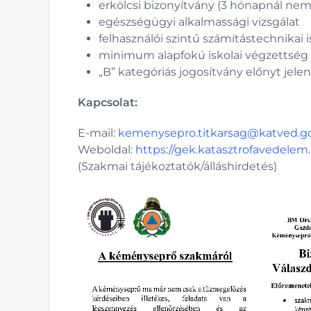
erkölcsi bizonyítvány (3 hónapnál nem
egészségügyi alkalmassági vizsgálat
felhasználói szintű számítástechnikai
minimum alapfokú iskolai végzettség
„B” kategóriás jogosítvány előnyt jelen
Kapcsolat:
E-mail:
kemenysepro.titkarsag@katved.g
Weboldal:
https://gek.katasztrofavedelem
(Szakmai tájékoztatók/álláshirdetés)