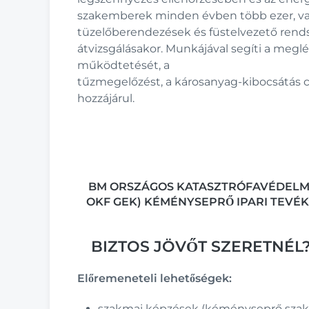
szakemberek minden évben több ezer, vala
tüzelőberendezések és füstelvezető rend
átvizsgálásakor. Munkájával segíti a megl
működtetését, a
tűzmegelőzést, a károsanyag-kibocsátás 
hozzájárul.
BM ORSZÁGOS KATASZTRÓFAVÉDELMI
OKF GEK) KÉMÉNYSEPRŐ IPARI TEVÉ
BIZTOS JÖVŐT SZERETNÉL
Előremeneteli lehetőségek:
szakmai képzések (kéményseprő sza