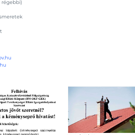
 régebbi)
 ismeretek
t
ov.hu
.hu