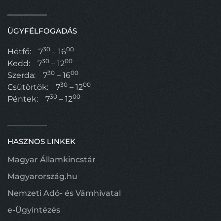
ÜGYFÉLFOGADÁS
30
00
Hétfő:
7
– 16
30
00
Kedd:
7
– 12
30
00
Szerda:
7
– 16
30
00
Csütörtök:
7
– 12
30
00
Péntek:
7
– 12
HASZNOS LINKEK
Magyar Államkincstár
Magyarország.hu
Nemzeti Adó- és Vámhivatal
e-Ügyintézés