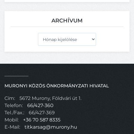
ARCHÍVUM
Archívum
MURONYI KÖZÖS ÖNKORMÁNYZATI HIVATAL
Cím:
5672 Murony, Földvári út 1.
Telefon:
66/427-360
Tel./Fax.:
66/427-369
Mobil:
+36 70 587 8335
E-Mail:
titkarsag@murony.hu