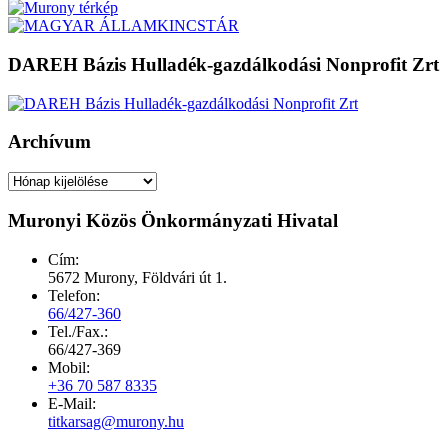
DAREH Bázis Hulladék-gazdálkodási Nonprofit Zrt
Archívum
Archívum
Muronyi Közös Önkormányzati Hivatal
Cím:
5672 Murony, Földvári út 1.
Telefon:
66/427-360
Tel./Fax.:
66/427-369
Mobil:
+36 70 587 8335
E-Mail:
titkarsag@murony.hu