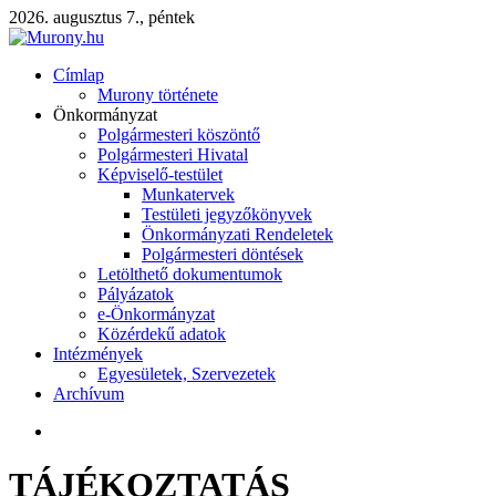
2026. augusztus 7., péntek
Címlap
Murony története
Önkormányzat
Polgármesteri köszöntő
Polgármesteri Hivatal
Képviselő-testület
Munkatervek
Testületi jegyzőkönyvek
Önkormányzati Rendeletek
Polgármesteri döntések
Letölthető dokumentumok
Pályázatok
e-Önkormányzat
Közérdekű adatok
Intézmények
Egyesületek, Szervezetek
Archívum
TÁJÉKOZTATÁS