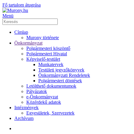
Fő tartalom átugrása
Menü
Címlap
Murony története
Önkormányzat
Polgármesteri köszöntő
Polgármesteri Hivatal
Képviselő-testület
Munkatervek
Testületi jegyzőkönyvek
Önkormányzati Rendeletek
Polgármesteri döntések
Letölthető dokumentumok
Pályázatok
e-Önkormányzat
Közérdekű adatok
Intézmények
Egyesületek, Szervezetek
Archívum