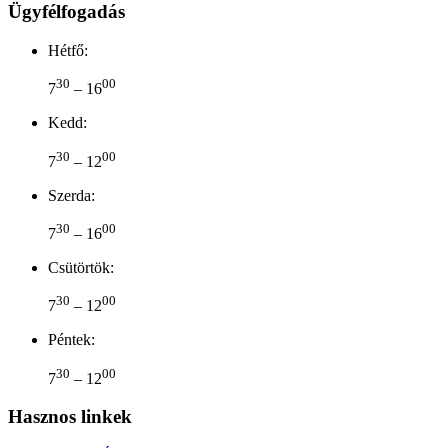
Ügyfélfogadás
Hétfő:
30
00
7
– 16
Kedd:
30
00
7
– 12
Szerda:
30
00
7
– 16
Csütörtök:
30
00
7
– 12
Péntek:
30
00
7
– 12
Hasznos linkek