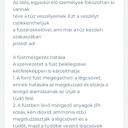
Az idős, egyedül élő személyek fokozottan ki
vannak
téve a tűz veszélyeinek. Ezt a veszélyt
csökkenthetjük
a füstérzékelővel, ami már a tűz kezdeti
szakaszában
jelzést ad!
A füstmérgezés hatása
A szervezetet a füst belélegzése
kétféleképpen is károsíthatja:
1. A forró füst megégetheti a légcsövet,
ennek hatására az megduzzad és elzárja a
levegő áramlásának az útját a
tüdő felé.
2. A füstben lévő mérgező anyagok (Pl.:
sósav, kén dioxid, ammónia stb.)
megduzzasztják a légcsövet és a
tüdőt, majd a tüdőbe vezető légcsövek