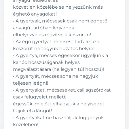
anyagú felületre, és
közvetlen közelébe se helyezzünk más
éghető anyagokat!
• A gyertyák, mécsesek csak nem éghető
anyagú tartóban legyenek
elhelyezve és rögzítve a koszorún!
• Az égő gyertyát, mécsest tartalmazó
koszorút ne tegyük huzatos helyre!
• A gyertya, mécses égésekor ügyeljünk a
kanóc hosszúságának helyes
megválasztására (ne legyen túl hosszú)!
• A gyertyát, mécses soha ne hagyjuk
teljesen leégni!
• A gyertyákat, mécseseket, csillagszórókat
csak felügyelet mellett
égessük, mielőtt elhagyjuk a helyiséget,
fújjuk el a lángot!
• A gyertyákat ne használjuk függönyök
közelében!