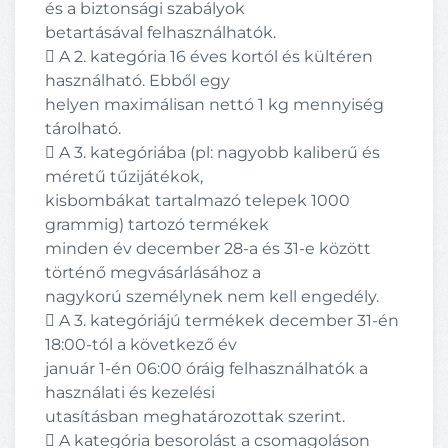
és a biztonsági szabályok
betartásával felhasználhatók.
 A 2. kategória 16 éves kortól és kültéren
használható. Ebből egy
helyen maximálisan nettó 1 kg mennyiség
tárolható.
 A 3. kategóriába (pl: nagyobb kaliberű és
méretű tűzijátékok,
kisbombákat tartalmazó telepek 1000
grammig) tartozó termékek
minden év december 28-a és 31-e között
történő megvásárlásához a
nagykorú személynek nem kell engedély.
 A 3. kategóriájú termékek december 31-én
18:00-tól a következő év
január 1-én 06:00 óráig felhasználhatók a
használati és kezelési
utasításban meghatározottak szerint.
 A kategória besorolást a csomagoláson