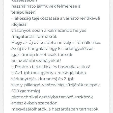
kezelésében
használható járművek felmérése a
településen;
• lakosság tájékoztatása a várható rendkívüli
időjárási
viszonyok során alkalmazandó helyes
magatartási formákról.
Hogy az Új év kezdete ne váljon rémállomá…
Az új év hangulata egy kis odafigyeléssel
igazi ünnep lehet csak tartsuk
be az alábbi szabályokat!
 Petárda birtoklása és használata tilos!
 Az 1. (pl: tortagyertya, recsegő labda,
sárkánytojás, durrancs) és 2. (pl:
sikoly, pillangó, varázsvirág, tűzijáték telepek
500 grammig)
pirotechnikai osztályba tartozó eszközök
egész évben szabadon
megvásárolhatók, a háztartásban tarthatók