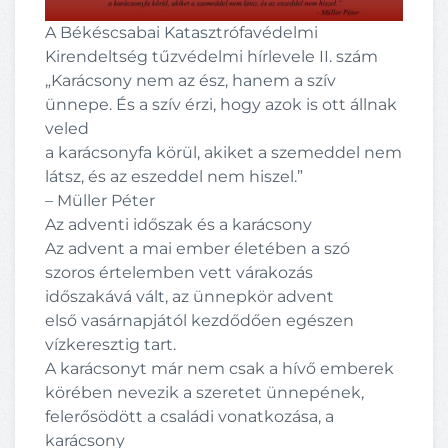
A Békéscsabai Katasztrófavédelmi
Kirendeltség tűzvédelmi hírlevele II. szám
„Karácsony nem az ész, hanem a szív
ünnepe. És a szív érzi, hogy azok is ott állnak
veled
a karácsonyfa körül, akiket a szemeddel nem
látsz, és az eszeddel nem hiszel.”
– Müller Péter
Az adventi időszak és a karácsony
Az advent a mai ember életében a szó
szoros értelemben vett várakozás
időszakává vált, az ünnepkör advent
első vasárnapjától kezdődően egészen
vízkeresztig tart.
A karácsonyt már nem csak a hívő emberek
körében nevezik a szeretet ünnepének,
felerősödött a családi vonatkozása, a
karácsony