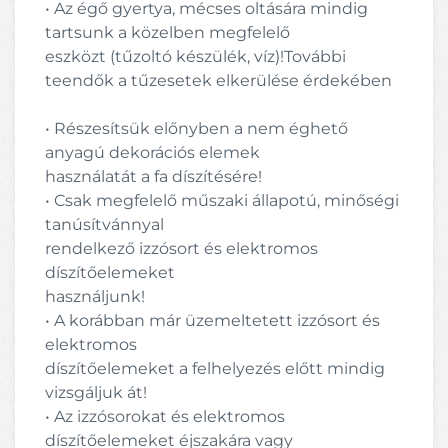
• Az égő gyertya, mécses oltására mindig
tartsunk a közelben megfelelő
eszközt (tűzoltó készülék, víz)!További
teendők a tűzesetek elkerülése érdekében
• Részesítsük előnyben a nem éghető
anyagú dekorációs elemek
használatát a fa díszítésére!
• Csak megfelelő műszaki állapotú, minőségi
tanúsítvánnyal
rendelkező izzósort és elektromos
díszítőelemeket
használjunk!
• A korábban már üzemeltetett izzósort és
elektromos
díszítőelemeket a felhelyezés előtt mindig
vizsgáljuk át!
• Az izzósorokat és elektromos
díszítőelemeket éjszakára vagy