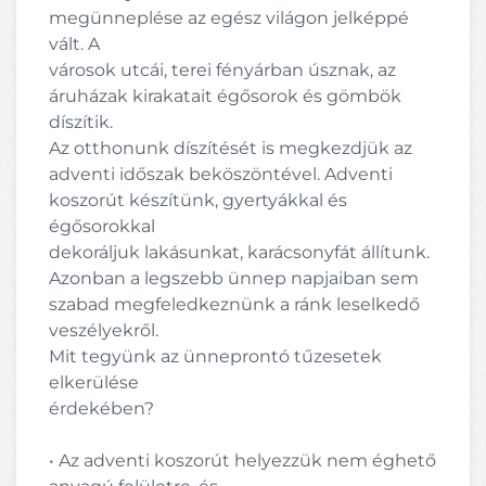
megünneplése az egész világon jelképpé
vált. A
városok utcái, terei fényárban úsznak, az
áruházak kirakatait égősorok és gömbök
díszítik.
Az otthonunk díszítését is megkezdjük az
adventi időszak beköszöntével. Adventi
koszorút készítünk, gyertyákkal és
égősorokkal
dekoráljuk lakásunkat, karácsonyfát állítunk.
Azonban a legszebb ünnep napjaiban sem
szabad megfeledkeznünk a ránk leselkedő
veszélyekről.
Mit tegyünk az ünneprontó tűzesetek
elkerülése
érdekében?
• Az adventi koszorút helyezzük nem éghető