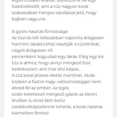
legfontosabb feladat: szerezzünk be egy
füstérzékelőt, ami a tűz nagyon korai
szakaszában hangos sípolással jelzi, hogy
bajban vagyunk.
A gyors riasztás fontossága
Az őszi és téli időszakban naponta átlagosan
harminc lakástűzhöz riasztják a tűzoltókat,
vagyis átlagosan 45
percenként kigyullad egy lakás. Elég egy kis
tűz is ahhoz, hogy annyi mérgező füst
keletkezzen, ami már ölni képes.
A tűz korai jelzése életet menthet. Alvás
közben a füstre nagy valószínűséggel nem
ébred fel az ember. Az égés
során keletkező mérgező gázok az ébren
lévőket is rövid időn belül
cselekvőképtelenné tehetik, a korai riasztás
kiemelten fontos!