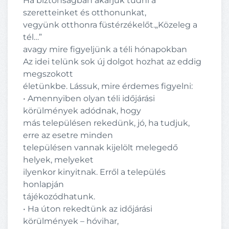
Ha biztonságban akarjuk tudni a
szeretteinket és otthonunkat,
vegyünk otthonra füstérzékelőt.„Közeleg a
tél…”
avagy mire figyeljünk a téli hónapokban
Az idei telünk sok új dolgot hozhat az eddig
megszokott
életünkbe. Lássuk, mire érdemes figyelni:
• Amennyiben olyan téli időjárási
körülmények adódnak, hogy
más településen rekedünk, jó, ha tudjuk,
erre az esetre minden
településen vannak kijelölt melegedő
helyek, melyeket
ilyenkor kinyitnak. Erről a település
honlapján
tájékozódhatunk.
• Ha úton rekedtünk az időjárási
körülmények – hóvihar,