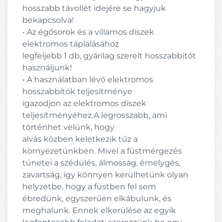
hosszabb távollét idejére se hagyjuk
bekapcsolva!
• Az égősorok és a villamos díszek
elektromos táplálásához
legfeljebb 1 db, gyárilag szerelt hosszabbítót
használjunk!
• A használatban lévő elektromos
hosszabbítók teljesítménye
igazodjon az elektromos díszek
teljesítményéhez.A legrosszabb, ami
történhet velünk, hogy
alvás közben keletkezik tűz a
környezetünkben. Mivel a füstmérgezés
tünetei a szédülés, álmosság, émelygés,
zavartság, így könnyen kerülhetünk olyan
helyzetbe, hogy a füstben fel sem
ébredünk, egyszerűen elkábulunk, és
meghalunk. Ennek elkerülése az egyik