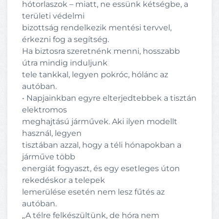
hótorlaszok – miatt, ne essünk kétségbe, a
területi védelmi
bizottság rendelkezik mentési tervvel,
érkezni fog a segítség.
Ha biztosra szeretnénk menni, hosszabb
útra mindig induljunk
tele tankkal, legyen pokróc, hólánc az
autóban.
• Napjainkban egyre elterjedtebbek a tisztán
elektromos
meghajtású járművek. Aki ilyen modellt
használ, legyen
tisztában azzal, hogy a téli hónapokban a
járműve több
energiát fogyaszt, és egy esetleges úton
rekedéskor a telepek
lemerülése esetén nem lesz fűtés az
autóban.
„A télre felkészültünk, de hóra nem