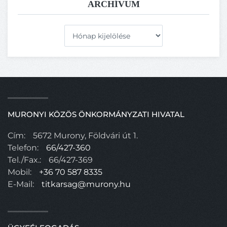
ARCHÍVUM
Archívum
MURONYI KÖZÖS ÖNKORMÁNYZATI HIVATAL
Cím:
5672 Murony, Földvári út 1.
Telefon:
66/427-360
Tel./Fax.:
66/427-369
Mobil:
+36 70 587 8335
E-Mail:
titkarsag@murony.hu