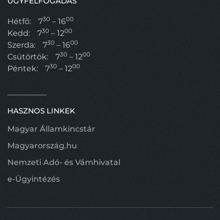
ÜGYFÉLFOGADÁS
30
00
Hétfő:
7
– 16
30
00
Kedd:
7
– 12
30
00
Szerda:
7
– 16
30
00
Csütörtök:
7
– 12
30
00
Péntek:
7
– 12
HASZNOS LINKEK
Magyar Államkincstár
Magyarország.hu
Nemzeti Adó- és Vámhivatal
e-Ügyintézés