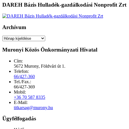
DAREH Bázis Hulladék-gazdálkodási Nonprofit Zrt
Archívum
Archívum
Muronyi Közös Önkormányzati Hivatal
Cím:
5672 Murony, Földvári út 1.
Telefon:
66/427-360
Tel./Fax.:
66/427-369
Mobil:
+36 70 587 8335
E-Mail:
titkarsag@murony.hu
Ügyfélfogadás