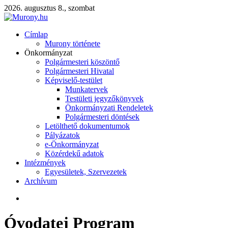
2026. augusztus 8., szombat
Címlap
Murony története
Önkormányzat
Polgármesteri köszöntő
Polgármesteri Hivatal
Képviselő-testület
Munkatervek
Testületi jegyzőkönyvek
Önkormányzati Rendeletek
Polgármesteri döntések
Letölthető dokumentumok
Pályázatok
e-Önkormányzat
Közérdekű adatok
Intézmények
Egyesületek, Szervezetek
Archívum
Óvodatej Program