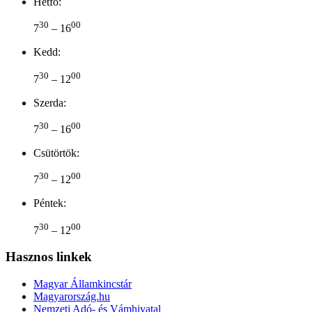
Hétfő:
30
00
7
– 16
Kedd:
30
00
7
– 12
Szerda:
30
00
7
– 16
Csütörtök:
30
00
7
– 12
Péntek:
30
00
7
– 12
Hasznos linkek
Magyar Államkincstár
Magyarország.hu
Nemzeti Adó- és Vámhivatal