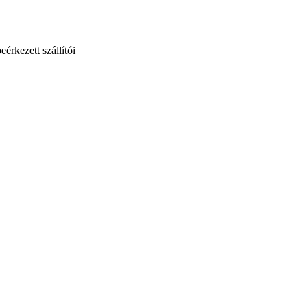
eérkezett
szállí
t
ó
i