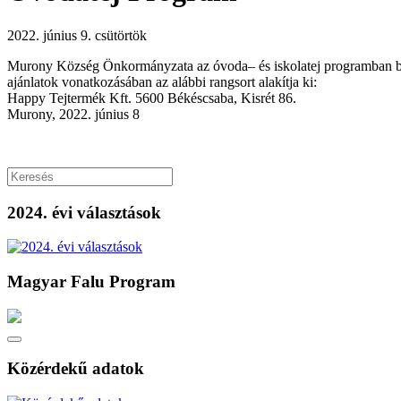
2022. június 9. csütörtök
Murony K
özsé
g Ö
nkorm
á
nyzata
az ó
voda
–
és iskolatej
programban b
aj
á
nlatok vonatkozá
s
ában
az
alábbi rangsort alak
í
tja
ki
:
Happy Tejtermék Kft
.
5600 Békéscsaba, Kisrét 86
.
Murony, 2022
.
június 8
2024. évi választások
Magyar Falu Program
Közérdekű adatok