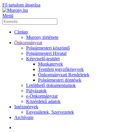
Fő tartalom átugrása
Menü
Címlap
Murony története
Önkormányzat
Polgármesteri köszöntő
Polgármesteri Hivatal
Képviselő-testület
Munkatervek
Testületi jegyzőkönyvek
Önkormányzati Rendeletek
Polgármesteri döntések
Letölthető dokumentumok
Pályázatok
e-Önkormányzat
Közérdekű adatok
Intézmények
Egyesületek, Szervezetek
Archívum