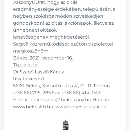
Asszonyt/Urat,
hogy
az oltás
eredményessé
ge
é
rdek
ében
,
településé
n
,
a
helyben szokásos módon szíveskedjen
gondoskodni az oltá
si
akciónapok
,
illetve az
ü
nnepnapi
olt
á
sok
lehető
s
ég
é
nek meghirdet
éséről
.
Seg
ítő k
ö
zreműk
ö
dését ezú
ton
tisztelettel
megkö
sz
ö
n
ö
m
.
Béké
s
, 2021
.
december
16
.
Tisztelettel
:
Dr Szabó László Károly
hivatalvezet
ő
5630 Békés
,
Kossuth
utca
4
.
,
Pf
.
: 11
.
Telefon:
(+
36 66
)
795
–
283 Fax:
(+
36 66
) 414
–
043
E
–
mail:
bekes.jaras
@
bekes.gov
.
hu
Honlap:
www.
bekeskh
.hu, www
.
bekesijarasok
.
hu