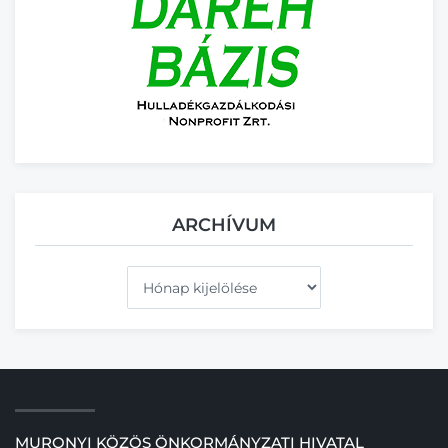
ARCHÍVUM
Archívum
MURONYI KÖZÖS ÖNKORMÁNYZATI HIVATAL