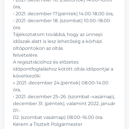
ó
ra
,
•
2021
.
december
17
.
(
péntek
) 14.00
-18.00 ó
ra
,
•
2021
.
december 18
.
(szombat
)
10.00
–
18.00
ó
ra
.
Tá
j
ékoztatom tová
bb
á
,
hogy
az
ünnepi
id
ő
szak alatt
is
lesz
lehetősé
g
a kórházi
olt
ó
pontokon
az olt
ás
felvétel
ére
.
A regisztr
áció
hoz
é
s elő
zetes
időpontfoglaláshoz k
ö
t
ö
tt
olt
á
s időpontjai a
következő
k:
»
2021
.
december
24
.
(
p
éntek
) 08.00
-14.00
óra
,
•
2021
.
december
25
–
26
.
(
szombat
–
vasá
rnap
)
,
december
31
.
(péntek)
,
valamint
2022
.
janu
ár
01
–
02
.
(
szombat vasá
rnap
) 08.00
–
16.00
ó
ra
.
Kérem a
Tisztelt
Polgá
rmester