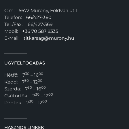
Cím:
5672 Murony, Földvári út 1.
Telefon:
66/427-360
Tel./Fax.:
66/427-369
Mobil:
+36 70 587 8335
E-Mail:
titkarsag@murony.hu
ÜGYFÉLFOGADÁS
30
00
Hétfő:
7
– 16
30
00
Kedd:
7
– 12
30
00
Szerda:
7
– 16
30
00
Csütörtök:
7
– 12
30
00
Péntek:
7
– 12
HASZNOS LINKEK