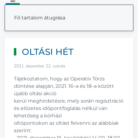
MENÜ
Fő tartalom átugrása
OLTÁSI HÉT
2021. december 22. szerda
Tájékoztatom,
hogy az Operatí
v Törzs
d
ö
nt
é
se alapj
á
n
,
2021
.
16
–
a é
s
18
–
a
között
ú
jabb olt
ási akció
kerü
l
meghirdetésre,
mely
sor
á
n regisztráció
és
előzetes
idő
pontfoglal
ás n
é
lk
ül
van
lehetőség a kó
rhá
zi
oltópontokon
az
oltá
st felvenni
az alábbiak
szerint:
•
2021
.
december
16
.
(
csü
t
ö
rt
ö
k)
14.00
–
18.00