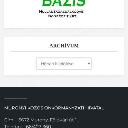
ARCHÍVUM
Archívum
MURONYI KÖZÖS ÖNKORMÁNYZATI HIVATAL
Cím:
5672 Murony, Földvári út 1.
Telefon:
66/427-360