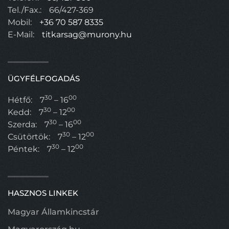
Tel./Fax.:
66/427-369
Mobil:
+36 70 587 8335
E-Mail:
titkarsag@murony.hu
ÜGYFÉLFOGADÁS
30
00
Hétfő:
7
– 16
30
00
Kedd:
7
– 12
30
00
Szerda:
7
– 16
30
00
Csütörtök:
7
– 12
30
00
Péntek:
7
– 12
HASZNOS LINKEK
Magyar Államkincstár