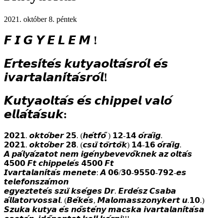
2021. október 8. péntek
𝙁 𝙄 𝙂 𝙔 𝙀 𝙇 𝙀 𝙈 !
𝙀́𝙧𝙩𝙚𝙨𝙞́𝙩𝙚́𝙨 𝙠𝙪𝙩𝙮𝙖𝙤𝙡𝙩𝙖́𝙨𝙧𝙤́𝙡 𝙚́𝙨
𝙞𝙫𝙖𝙧𝙩𝙖𝙡𝙖𝙣𝙞́𝙩𝙖́𝙨𝙧𝙤́𝙡!
𝙆𝙪𝙩𝙮𝙖𝙤𝙡𝙩𝙖́𝙨 𝙚́𝙨 𝙘𝙝𝙞𝙥𝙥𝙚𝙡 𝙫𝙖𝙡𝙤́
𝙚𝙡𝙡𝙖́𝙩𝙖́𝙨𝙪𝙠:
𝟮𝟬𝟮𝟭. 𝙤𝙠𝙩𝙤́𝙗𝙚𝙧 𝟮𝟱. (𝙝𝙚́𝙩𝙛𝙤̋ ) 𝟭𝟮-𝟭𝟰 𝙤́𝙧𝙖́𝙞𝙜.
𝟮𝟬𝟮𝟭. 𝙤𝙠𝙩𝙤́𝙗𝙚𝙧 𝟮𝟴. (𝙘𝙨𝙪̈ 𝙩𝙤̈𝙧𝙩𝙤̈𝙠) 𝟭𝟰-𝟭𝟲 𝙤́𝙧𝙖́𝙞𝙜.
𝘼 𝙥𝙖́𝙡𝙮𝙖́𝙯𝙖𝙩𝙤𝙩 𝙣𝙚𝙢 𝙞𝙜𝙚́𝙣𝙮𝙗𝙚𝙫𝙚𝙫𝙤̋𝙠𝙣𝙚𝙠 𝙖𝙯 𝙤𝙡𝙩𝙖́𝙨
𝟰𝟱𝟬𝟬 𝙁𝙩 𝙘𝙝𝙞𝙥𝙥𝙚𝙡𝙚́𝙨 𝟰𝟱𝟬𝟬 𝙁𝙩
𝙄𝙫𝙖𝙧𝙩𝙖𝙡𝙖𝙣𝙞́𝙩𝙖́𝙨 𝙢𝙚𝙣𝙚𝙩𝙚: 𝘼 𝟬𝟲/𝟯𝟬-𝟵𝟱𝟱𝟬-𝟳𝟵𝟮-𝙚𝙨
𝙩𝙚𝙡𝙚𝙛𝙤𝙣𝙨𝙯𝙖́𝙢𝙤𝙣
𝙚𝙜𝙮𝙚𝙯𝙩𝙚𝙩𝙚́𝙨 𝙨𝙯𝙪̈ 𝙠𝙨𝙚́𝙜𝙚𝙨 𝘿𝙧. 𝙀𝙧𝙙𝙚́𝙨𝙯 𝘾𝙨𝙖𝙗𝙖
𝙖́𝙡𝙡𝙖𝙩𝙤𝙧𝙫𝙤𝙨𝙨𝙖𝙡. (𝘽𝙚́𝙠𝙚́𝙨, 𝙈𝙖𝙡𝙤𝙢𝙖𝙨𝙨𝙯𝙤𝙣𝙮𝙠𝙚𝙧𝙩 𝙪.𝟭𝟬.)
𝙎𝙯𝙪𝙠𝙖 𝙠𝙪𝙩𝙮𝙖 𝙚́𝙨 𝙣𝙤̋𝙨𝙩𝙚́𝙣𝙮 𝙢𝙖𝙘𝙨𝙠𝙖 𝙞𝙫𝙖𝙧𝙩𝙖𝙡𝙖𝙣𝙞́𝙩𝙖́𝙨𝙖