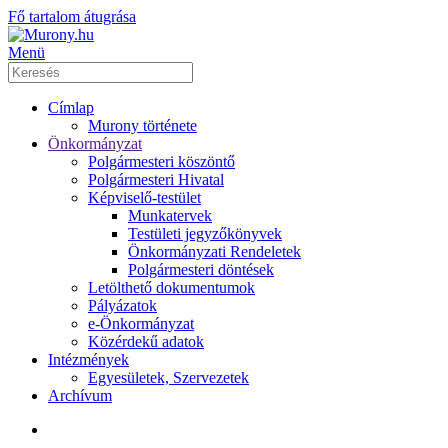
Fő tartalom átugrása
Menü
Címlap
Murony története
Önkormányzat
Polgármesteri köszöntő
Polgármesteri Hivatal
Képviselő-testület
Munkatervek
Testületi jegyzőkönyvek
Önkormányzati Rendeletek
Polgármesteri döntések
Letölthető dokumentumok
Pályázatok
e-Önkormányzat
Közérdekű adatok
Intézmények
Egyesületek, Szervezetek
Archívum