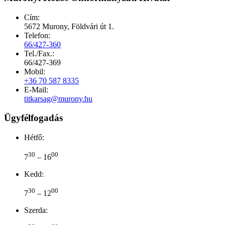
Cím:
5672 Murony, Földvári út 1.
Telefon:
66/427-360
Tel./Fax.:
66/427-369
Mobil:
+36 70 587 8335
E-Mail:
titkarsag@murony.hu
Ügyfélfogadás
Hétfő:
30
00
7
– 16
Kedd:
30
00
7
– 12
Szerda: