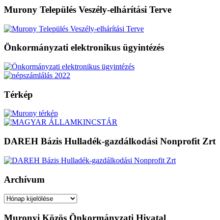
Murony Település Veszély-elhárítási Terve
Önkormányzati elektronikus ügyintézés
Térkép
DAREH Bázis Hulladék-gazdálkodási Nonprofit Zrt
Archívum
Archívum
Muronyi Közös Önkormányzati Hivatal