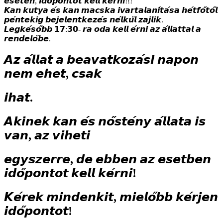
𝙚𝙨𝙚𝙩𝙚́𝙣, 𝙞𝙙𝙤̋𝙥𝙤𝙣𝙩𝙤𝙩 𝙠𝙚𝙡𝙡 𝙠𝙚́𝙧𝙣𝙞!!!
𝙆𝙖𝙣 𝙠𝙪𝙩𝙮𝙖 𝙚́𝙨 𝙠𝙖𝙣 𝙢𝙖𝙘𝙨𝙠𝙖 𝙞𝙫𝙖𝙧𝙩𝙖𝙡𝙖𝙣𝙞́𝙩𝙖́𝙨𝙖 𝙝𝙚́𝙩𝙛𝙤̋𝙩𝙤̋𝙡
𝙥𝙚́𝙣𝙩𝙚𝙠𝙞𝙜 𝙗𝙚𝙟𝙚𝙡𝙚𝙣𝙩𝙠𝙚𝙯𝙚́𝙨 𝙣𝙚́𝙡𝙠𝙪̈𝙡 𝙯𝙖𝙟𝙡𝙞𝙠.
𝙇𝙚𝙜𝙠𝙚́𝙨𝙤̋𝙗𝙗 𝟭𝟳:𝟯𝟬- 𝙧𝙖 𝙤𝙙𝙖 𝙠𝙚𝙡𝙡 𝙚́𝙧𝙣𝙞 𝙖𝙯 𝙖́𝙡𝙡𝙖𝙩𝙩𝙖𝙡 𝙖
𝙧𝙚𝙣𝙙𝙚𝙡𝙤̋𝙗𝙚.
𝘼𝙯 𝙖́𝙡𝙡𝙖𝙩 𝙖 𝙗𝙚𝙖𝙫𝙖𝙩𝙠𝙤𝙯𝙖́𝙨𝙞 𝙣𝙖𝙥𝙤𝙣
𝙣𝙚𝙢 𝙚𝙝𝙚𝙩, 𝙘𝙨𝙖𝙠
𝙞𝙝𝙖𝙩.
𝘼𝙠𝙞𝙣𝙚𝙠 𝙠𝙖𝙣 𝙚́𝙨 𝙣𝙤̋𝙨𝙩𝙚́𝙣𝙮 𝙖́𝙡𝙡𝙖𝙩𝙖 𝙞𝙨
𝙫𝙖𝙣, 𝙖𝙯 𝙫𝙞𝙝𝙚𝙩𝙞
𝙚𝙜𝙮𝙨𝙯𝙚𝙧𝙧𝙚, 𝙙𝙚 𝙚𝙗𝙗𝙚𝙣 𝙖𝙯 𝙚𝙨𝙚𝙩𝙗𝙚𝙣
𝙞𝙙𝙤̋𝙥𝙤𝙣𝙩𝙤𝙩 𝙠𝙚𝙡𝙡 𝙠𝙚́𝙧𝙣𝙞!
𝙆𝙚́𝙧𝙚𝙠 𝙢𝙞𝙣𝙙𝙚𝙣𝙠𝙞𝙩, 𝙢𝙞𝙚𝙡𝙤̋𝙗𝙗 𝙠𝙚́𝙧𝙟𝙚𝙣
𝙞𝙙𝙤̋𝙥𝙤𝙣𝙩𝙤𝙩!