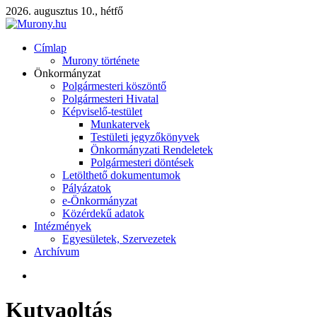
2026. augusztus 10., hétfő
Címlap
Murony története
Önkormányzat
Polgármesteri köszöntő
Polgármesteri Hivatal
Képviselő-testület
Munkatervek
Testületi jegyzőkönyvek
Önkormányzati Rendeletek
Polgármesteri döntések
Letölthető dokumentumok
Pályázatok
e-Önkormányzat
Közérdekű adatok
Intézmények
Egyesületek, Szervezetek
Archívum
Kutyaoltás