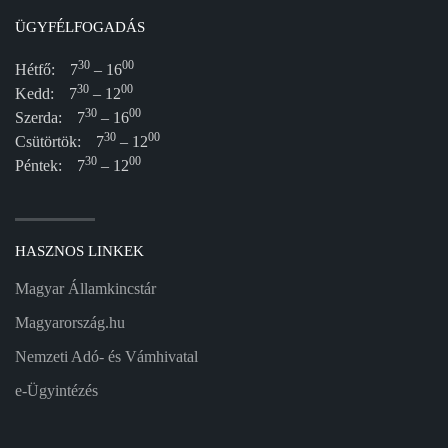
ÜGYFÉLFOGADÁS
30
00
Hétfő:
7
– 16
30
00
Kedd:
7
– 12
30
00
Szerda:
7
– 16
30
00
Csütörtök:
7
– 12
30
00
Péntek:
7
– 12
HASZNOS LINKEK
Magyar Államkincstár
Magyarország.hu
Nemzeti Adó- és Vámhivatal
e-Ügyintézés