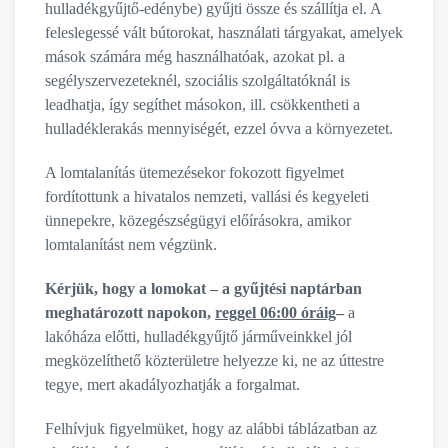
hulladékgyűjtő-edénybe) gyűjti össze és szállítja el. A
feleslegessé vált bútorokat, használati tárgyakat, amelyek
mások számára még használhatóak, azokat pl. a
segélyszervezeteknél, szociális szolgáltatóknál is
leadhatja, így segíthet másokon, ill. csökkentheti a
hulladéklerakás mennyiségét, ezzel óvva a környezetet.
A lomtalanítás ütemezésekor fokozott figyelmet
fordítottunk a hivatalos nemzeti, vallási és kegyeleti
ünnepekre, közegészségügyi előírásokra, amikor
lomtalanítást nem végzünk.
Kérjük, hogy a lomokat – a gyűjtési naptárban
meghatározott napokon,
reggel 06:00 óráig
–
a
lakóháza előtti, hulladékgyűjtő járműveinkkel jól
megközelíthető közterületre helyezze ki, ne az úttestre
tegye, mert akadályozhatják a forgalmat.
Felhívjuk figyelmüket, hogy az alábbi táblázatban az