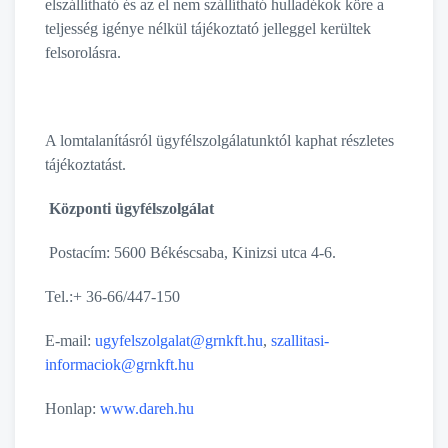
elszállítható és az el nem szállítható hulladékok köre a
teljesség igénye nélkül tájékoztató jelleggel kerültek
felsorolásra.
A lomtalanításról ügyfélszolgálatunktól kaphat részletes
tájékoztatást.
Központi ügyfélszolgálat
Postacím: 5600 Békéscsaba, Kinizsi utca 4-6.
Tel.:+ 36-66/447-150
E-mail:
ugyfelszolgalat@grnkft.hu
,
szallitasi-
informaciok@grnkft.hu
Honlap:
www.dareh.hu