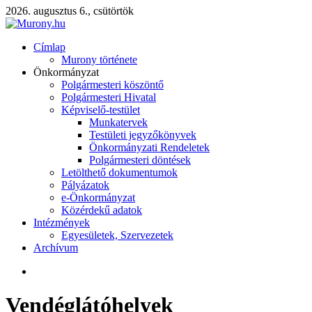
2026. augusztus 6., csütörtök
Címlap
Murony története
Önkormányzat
Polgármesteri köszöntő
Polgármesteri Hivatal
Képviselő-testület
Munkatervek
Testületi jegyzőkönyvek
Önkormányzati Rendeletek
Polgármesteri döntések
Letölthető dokumentumok
Pályázatok
e-Önkormányzat
Közérdekű adatok
Intézmények
Egyesületek, Szervezetek
Archívum
Vendéglátóhelyek