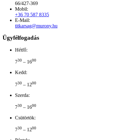
66/427-369
Mobil:
+36 70 587 8335
E-Mail:
titkarsag@murony.hu
Ügyfélfogadás
Hétfő:
30
00
7
– 16
Kedd:
30
00
7
– 12
Szerda:
30
00
7
– 16
Csütörtök:
30
00
7
– 12