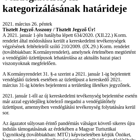
kategorizálásának határideje
2021. március 26. péntek
Tisztelt Jegyző Asszony / Tisztelt Jegyző Úr!
A 2021. január 1-jén hatályba lépett 634/2020. (XII.22.) Korm.
rendelet által módosításra került a kereskedelmi tevékenységek
végzésének feltételeiről szóló 210/2009. (IX.29.) Korm. rendelet
(továbbiakban: Kormányrendelet), amelynek értelmében megtörtént
a vendéglátó üzlettípusok lehatárolása az aktuális hazai piaci
viszonyoknak megfelelően.
A Kormányrendelet 31. §-a szerint a 2021. január 1-ig bejelentett
vendéglátó üzletek esetében az üzlettípust a kereskedő 2021.
március 31-ig köteles bejelenteni a területileg illetékes jegyzőnek.
2021. január 1-től az új kereskedelmi tevékenység bejelentése esetén
már azzal egyidejűleg kötelező megadni a vendéglátóhely
üzlettípust, amennyiben vendéglátási tevékenység folytatására kerül
sor.
Az ágazatot súlyosan érintő pandémiás válságot követő sikeres újra
indulás támogatásának az érdekében a Magyar Turisztikai
Ügynökség (továbbiakban: MTÜ) képviseletében kérjük Önöket,