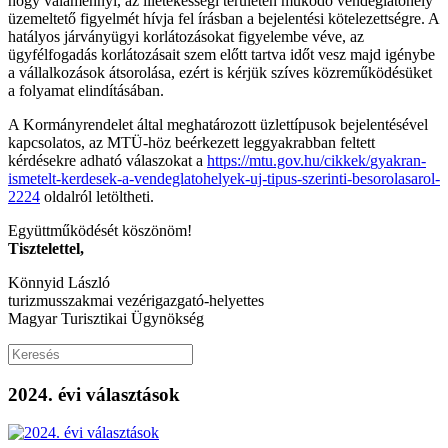
hogy valamennyi, az illetékességi területén működő vendéglátóhely
üzemeltető figyelmét hívja fel írásban a bejelentési kötelezettségre. A
hatályos járványügyi korlátozásokat figyelembe véve, az
ügyfélfogadás korlátozásait szem előtt tartva időt vesz majd igénybe
a vállalkozások átsorolása, ezért is kérjük szíves közreműködésüket
a folyamat elindításában.
A Kormányrendelet által meghatározott üzlettípusok bejelentésével
kapcsolatos, az MTÜ-höz beérkezett leggyakrabban feltett
kérdésekre adható válaszokat a
https://mtu.gov.hu/cikkek/
gyakran-
ismetelt-kerdesek-a-
vendeglatohelyek-uj-tipus-
szerinti-besorolasarol-
2224
oldalról letöltheti.
Együttműködését köszönöm!
Tisztelettel,
Könnyid László
turizmusszakmai vezérigazgató-helyettes
Magyar Turisztikai Ügynökség
2024. évi választások