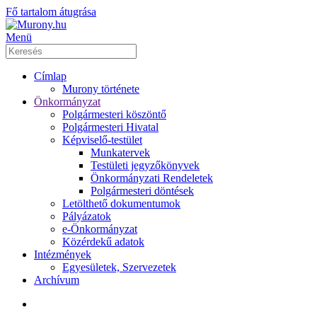
Fő tartalom átugrása
Menü
Címlap
Murony története
Önkormányzat
Polgármesteri köszöntő
Polgármesteri Hivatal
Képviselő-testület
Munkatervek
Testületi jegyzőkönyvek
Önkormányzati Rendeletek
Polgármesteri döntések
Letölthető dokumentumok
Pályázatok
e-Önkormányzat
Közérdekű adatok
Intézmények
Egyesületek, Szervezetek
Archívum