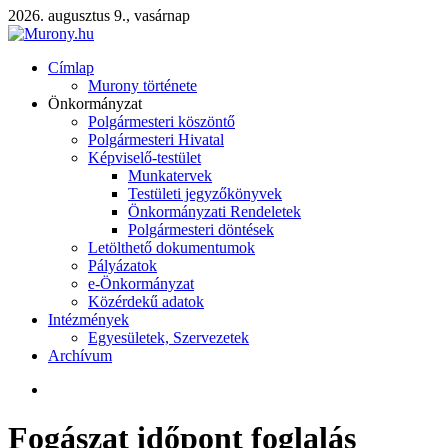
2026. augusztus 9., vasárnap
Címlap
Murony története
Önkormányzat
Polgármesteri köszöntő
Polgármesteri Hivatal
Képviselő-testület
Munkatervek
Testületi jegyzőkönyvek
Önkormányzati Rendeletek
Polgármesteri döntések
Letölthető dokumentumok
Pályázatok
e-Önkormányzat
Közérdekű adatok
Intézmények
Egyesületek, Szervezetek
Archívum
Fogászat időpont foglalás