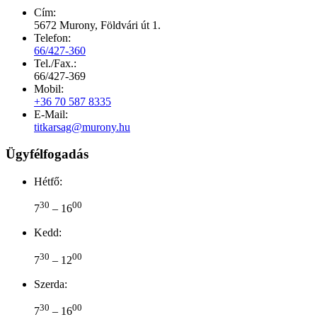
Cím:
5672 Murony, Földvári út 1.
Telefon:
66/427-360
Tel./Fax.:
66/427-369
Mobil:
+36 70 587 8335
E-Mail:
titkarsag@murony.hu
Ügyfélfogadás
Hétfő:
30
00
7
– 16
Kedd:
30
00
7
– 12
Szerda:
30
00
7
– 16