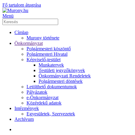
Fő tartalom átugrása
Menü
Címlap
Murony története
Önkormányzat
Polgármesteri köszöntő
Polgármesteri Hivatal
Képviselő-testület
Munkatervek
Testületi jegyzőkönyvek
Önkormányzati Rendeletek
Polgármesteri döntések
Letölthető dokumentumok
Pályázatok
e-Önkormányzat
Közérdekű adatok
Intézmények
Egyesületek, Szervezetek
Archívum