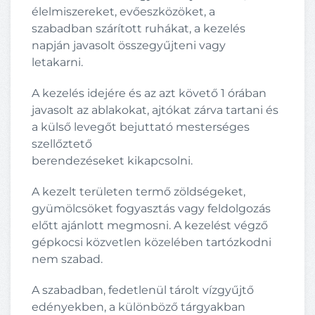
élelmiszereket, evőeszközöket, a
szabadban szárított ruhákat, a kezelés
napján javasolt összegyűjteni vagy
letakarni.
A kezelés idejére és az azt követő 1 órában
javasolt az ablakokat, ajtókat zárva tartani és
a külső levegőt bejuttató mesterséges
szellőztető
berendezéseket kikapcsolni.
A kezelt területen termő zöldségeket,
gyümölcsöket fogyasztás vagy feldolgozás
előtt ajánlott megmosni. A kezelést végző
gépkocsi közvetlen közelében tartózkodni
nem szabad.
A szabadban, fedetlenül tárolt vízgyűjtő
edényekben, a különböző tárgyakban