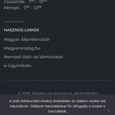
30
00
Csütörtök:
7
– 12
30
00
Péntek:
7
– 12
HASZNOS LINKEK
Magyar Államkincstár
Magyarország.hu
Nemzeti Adó- és Vámhivatal
e-Ügyintézés
©
2026.
Minden jog fenntartva.
MURONY.HU
A jobb felhasználói élmény érdekében az oldalon cookie-kat
használunk. Oldalunk használatával Ön elfogadja a cookie-k
használatát.
Fel