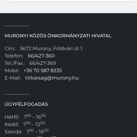
MURONYI KÖZÖS ÖNKORMÁNYZATI HIVATAL
Cím:
5672 Murony, Földvári út 1.
Telefon:
66/427-360
Tel./Fax.:
66/427-369
Mobil:
+36 70 587 8335
E-Mail:
titkarsag@murony.hu
ÜGYFÉLFOGADÁS
30
00
Hétfő:
7
– 16
30
00
Kedd:
7
– 12
30
00
Szerda:
7
– 16