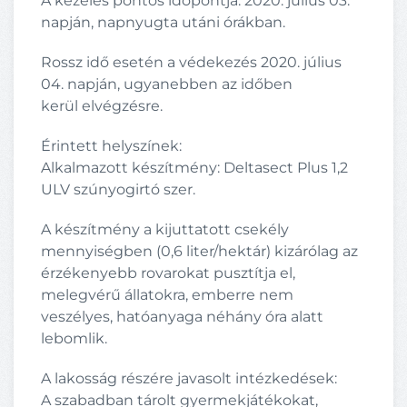
A kezelés pontos időpontja: 2020. július 03.
napján, napnyugta utáni órákban.
Rossz idő esetén a védekezés 2020. július
04. napján, ugyanebben az időben
kerül elvégzésre.
Érintett helyszínek:
Alkalmazott készítmény: Deltasect Plus 1,2
ULV szúnyogirtó szer.
A készítmény a kijuttatott csekély
mennyiségben (0,6 liter/hektár) kizárólag az
érzékenyebb rovarokat pusztítja el,
melegvérű állatokra, emberre nem
veszélyes, hatóanyaga néhány óra alatt
lebomlik.
A lakosság részére javasolt intézkedések:
A szabadban tárolt gyermekjátékokat,