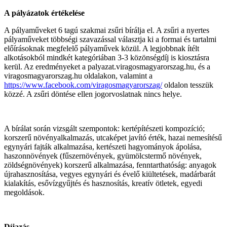
A pályázatok értékelése
A pályaműveket 6 tagú szakmai zsűri bírálja el. A zsűri a nyertes
pályaműveket többségi szavazással választja ki a formai és tartalmi
előírásoknak megfelelő pályaművek közül. A legjobbnak ítélt
alkotásokból mindkét kategóriában 3-3 közönségdíj is kiosztásra
kerül. Az eredményeket a palyazat.viragosmagyarorszag.hu, és a
viragosmagyarorszag.hu oldalakon, valamint a
https://www.facebook.com/viragosmagyarorszag/
oldalon tesszük
közzé. A zsűri döntése ellen jogorvoslatnak nincs helye.
A bírálat során vizsgált szempontok: kertépítészeti kompozíció;
korszerű növényalkalmazás, utcaképet javító érték, hazai nemesítésű
egynyári fajták alkalmazása, kertészeti hagyományok ápolása,
haszonnövények (fűszernövények, gyümölcstermő növények,
zöldségnövények) korszerű alkalmazása, fenntarthatóság: anyagok
újrahasznosítása, vegyes egynyári és évelő kiültetések, madárbarát
kialakítás, esővízgyűjtés és hasznosítás, kreatív ötletek, egyedi
megoldások.
Díjazás