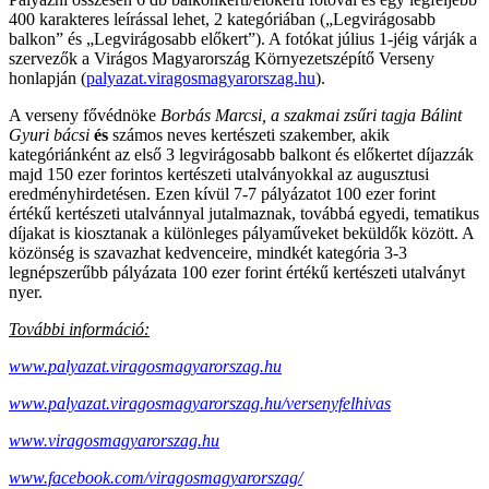
400 karakteres leírással lehet, 2 kategóriában („Legvirágosabb
balkon” és „Legvirágosabb előkert”). A fotókat július 1-jéig várják a
szervezők a Virágos Magyarország Környezetszépítő Verseny
honlapján (
palyazat.viragosmagyarorszag.hu
).
A verseny fővédnöke
Borbás Marcsi, a szakmai zsűri tagja Bálint
Gyuri bácsi
és
számos neves kertészeti szakember, akik
kategóriánként az első 3 legvirágosabb balkont és előkertet díjazzák
majd 150 ezer forintos kertészeti utalványokkal az augusztusi
eredményhirdetésen. Ezen kívül 7-7 pályázatot 100 ezer forint
értékű kertészeti utalvánnyal jutalmaznak, továbbá egyedi, tematikus
díjakat is kiosztanak a különleges pályaműveket beküldők között. A
közönség is szavazhat kedvenceire, mindkét kategória 3-3
legnépszerűbb pályázata 100 ezer forint értékű kertészeti utalványt
nyer.
További információ:
www.palyazat.viragosmagyarorszag.hu
www.palyazat.viragosmagyarorszag.hu/versenyfelhivas
www.viragosmagyarorszag.hu
www.facebook.com/viragosmagyarorszag/