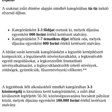
A szakmai zsűri döntése alapján mindkét kategóriában
tíz-tíz
induló
részesül díjban.
Kategóriánként
3-3 fődíjat
osztunk ki, melyek díjazása
egyenként
000 forint
értékű kertészeti utalvány.
Kategóriánként
7-7 tematikus díjat
ítélünk oda, melyek
díjazása egyenként
000 forint
értékű kertészeti utalvány.
A bírálat során keressük kategóriánként a legszebb kertépítészeti
kompozíciót, a legszínesebb növénykavalkádot, a legkreatívabb
egyedi megoldásokat, a legkorszerűbb fenntartható
növényalkalmazást, a legínycsiklandozóbb (ehető növények,
zöldségek, gyümölcsök, fűszernövények) előkertet.**
A legjobbnak ítélt alkotásokból mindkét kategóriában
3-3
közönségdíj
is kiosztásra kerül kategóriánként, a zsűri által
kiválasztott legfeljebb 50-50, közönségszavazásra bocsátott pályázat
közül, melyek díjazása egyenként
100.000 forint
értékű kertészeti
utalvány.