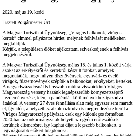
2020. május 19. kedd
Tisztelt Polgármester Úr!
A Magyar Turisztikai Ügynökség „Virágos balkonok, virágos
kertek” címmel pályázatot hirdet, melynek felhívását mellékelten
megküldjük.
Kérjük, a településen élőket tájékoztatni szíveskedjenek a felhívás
megjelenéséről.
A Magyar Turisztikai Ügynökség május 15. és július 1. között várja
azokat az erkélyekről és kertekről készült fotókat, amelyek
megmutatják, hogy milyen dísznövények, egynyári- és évelő
virágok, fűszernövények szépítik a balkonokat, erkélyeket, kerteket.
A negyedszázadosnál is hosszabb múltra visszatekintő Virágos
Magyarország verseny hazánk legnépszerűbb környezetszépítő
kezdeményezése, idén, a pandémiás körülményekhez igazodva
átalakul. A verseny 27 éves fennállása alatt még egyszer sem maradt
el, így idén, a helyzethez alkalmazkodva is megrendezésre kerül a
Virágos Magyarország pályázat, csak egy különleges formában.
2020-ban az önkormányzatok helyett az egyéni erőfeszítések
kerülnek elismerésre, így kaphat díjat a legszebb balkonkert, a
legvirágosabb előkert tulajdonosa.
Pályázni összesen 6 db balkonkerti/előkerti fotóval és egy legfeljebb