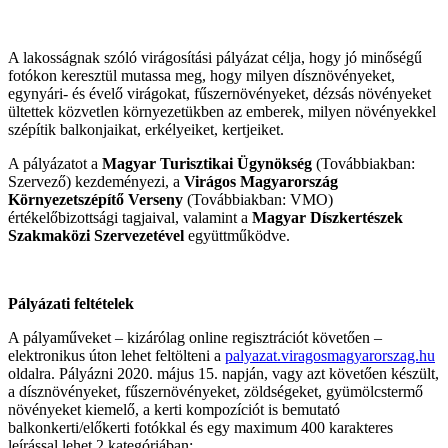
A lakosságnak szóló virágosítási pályázat célja, hogy jó minőségű
fotókon keresztül mutassa meg, hogy milyen dísznövényeket,
egynyári- és évelő virágokat, fűszernövényeket, dézsás növényeket
ültettek közvetlen környezetükben az emberek, milyen növényekkel
szépítik balkonjaikat, erkélyeiket, kertjeiket.
A pályázatot a
Magyar Turisztikai Ügynökség
(Továbbiakban:
Szervező) kezdeményezi, a
Virágos Magyarország
Környezetszépítő Verseny
(Továbbiakban: VMO)
értékelőbizottsági tagjaival, valamint a
Magyar Díszkertészek
Szakmaközi Szervezetével
együttműködve.
Pályázati feltételek
A pályaműveket – kizárólag online regisztrációt követően –
elektronikus úton lehet feltölteni a
palyazat.viragosmagyarorszag.hu
oldalra. Pályázni 2020. május 15. napján, vagy azt követően készült,
a dísznövényeket, fűszernövényeket, zöldségeket, gyümölcstermő
növényeket kiemelő, a kerti kompozíciót is bemutató
balkonkerti/előkerti fotókkal és egy maximum 400 karakteres
leírással lehet 2 kategóriában: