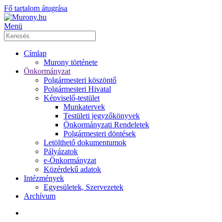
Fő tartalom átugrása
Menü
Címlap
Murony története
Önkormányzat
Polgármesteri köszöntő
Polgármesteri Hivatal
Képviselő-testület
Munkatervek
Testületi jegyzőkönyvek
Önkormányzati Rendeletek
Polgármesteri döntések
Letölthető dokumentumok
Pályázatok
e-Önkormányzat
Közérdekű adatok
Intézmények
Egyesületek, Szervezetek
Archívum