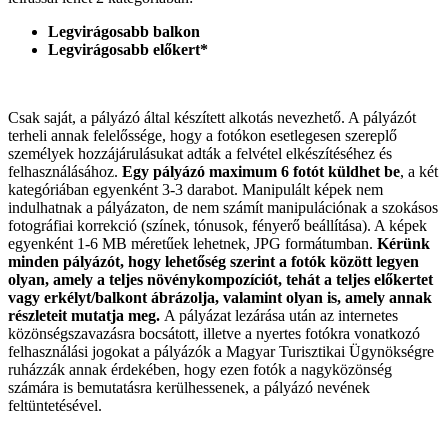
Legvirágosabb balkon
Legvirágosabb előkert*
Csak saját, a pályázó által készített alkotás nevezhető. A pályázót
terheli annak felelőssége, hogy a fotókon esetlegesen szereplő
személyek hozzájárulásukat adták a felvétel elkészítéséhez és
felhasználásához.
Egy pályázó maximum 6 fotót küldhet be
, a két
kategóriában egyenként 3-3 darabot. Manipulált képek nem
indulhatnak a pályázaton, de nem számít manipulációnak a szokásos
fotográfiai korrekció (színek, tónusok, fényerő beállítása). A képek
egyenként 1-6 MB méretűek lehetnek, JPG formátumban.
Kérünk
minden pályázót, hogy lehetőség szerint a fotók között legyen
olyan, amely a teljes növénykompozíciót, tehát a teljes előkertet
vagy erkélyt/balkont ábrázolja, valamint olyan is, amely annak
részleteit mutatja meg.
A pályázat lezárása után az internetes
közönségszavazásra bocsátott, illetve a nyertes fotókra vonatkozó
felhasználási jogokat a pályázók a Magyar Turisztikai Ügynökségre
ruházzák annak érdekében, hogy ezen fotók a nagyközönség
számára is bemutatásra kerülhessenek, a pályázó nevének
feltüntetésével.