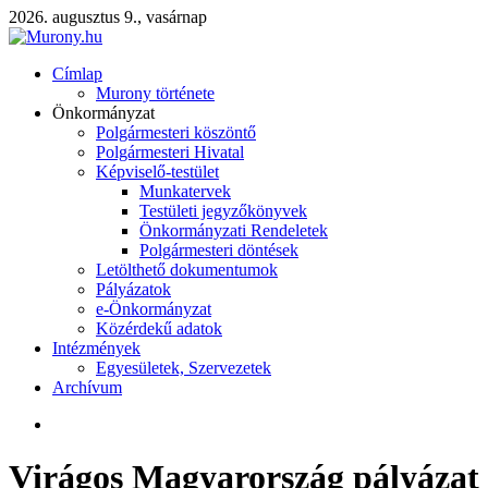
2026. augusztus 9., vasárnap
Címlap
Murony története
Önkormányzat
Polgármesteri köszöntő
Polgármesteri Hivatal
Képviselő-testület
Munkatervek
Testületi jegyzőkönyvek
Önkormányzati Rendeletek
Polgármesteri döntések
Letölthető dokumentumok
Pályázatok
e-Önkormányzat
Közérdekű adatok
Intézmények
Egyesületek, Szervezetek
Archívum
Virágos Magyarország pályázat