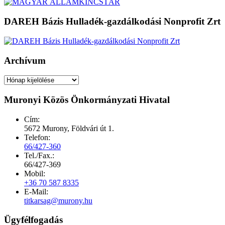
DAREH Bázis Hulladék-gazdálkodási Nonprofit Zrt
Archívum
Archívum
Muronyi Közös Önkormányzati Hivatal
Cím:
5672 Murony, Földvári út 1.
Telefon:
66/427-360
Tel./Fax.:
66/427-369
Mobil:
+36 70 587 8335
E-Mail:
titkarsag@murony.hu
Ügyfélfogadás