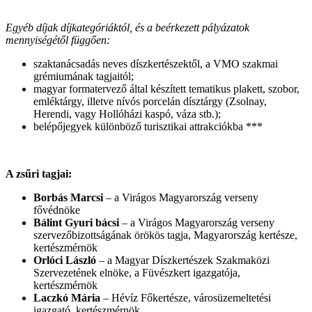
Egyéb díjak díjkategóriáktól, és a beérkezett pályázatok
mennyiségétől függően:
szaktanácsadás neves díszkertészektől, a VMO szakmai
grémiumának tagjaitól;
magyar formatervező által készített tematikus plakett, szobor,
emléktárgy, illetve nívós porcelán dísztárgy (Zsolnay,
Herendi, vagy Hollóházi kaspó, váza stb.);
belépőjegyek különböző turisztikai attrakciókba ***
A zsűri tagjai:
Borbás Marcsi
– a Virágos Magyarország verseny
fővédnöke
Bálint Gyuri bácsi
– a Virágos Magyarország verseny
szervezőbizottságának örökös tagja, Magyarország kertésze,
kertészmérnök
Orlóci László
– a Magyar Díszkertészek Szakmaközi
Szervezetének elnöke, a Füvészkert igazgatója,
kertészmérnök
Laczkó Mária
– Hévíz Főkertésze, városüzemeltetési
igazgató, kertészmérnök