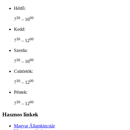
Hétfő:
30
00
7
– 16
Kedd:
30
00
7
– 12
Szerda:
30
00
7
– 16
Csütörtök:
30
00
7
– 12
Péntek:
30
00
7
– 12
Hasznos linkek
Magyar Államkincstár