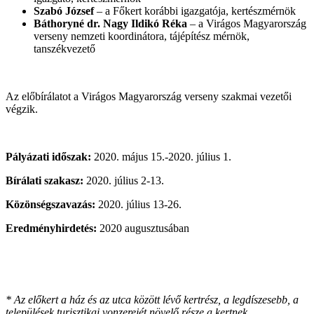
Szabó József
– a Főkert korábbi igazgatója, kertészmérnök
Báthoryné dr. Nagy Ildikó Réka
– a Virágos Magyarország
verseny nemzeti koordinátora, tájépítész mérnök,
tanszékvezető
Az előbírálatot a Virágos Magyarország verseny szakmai vezetői
végzik.
Pályázati időszak:
2020. május 15.-2020. július 1.
Bírálati szakasz:
2020. július 2-13.
Közönségszavazás:
2020. július 13-26.
Eredményhirdetés:
2020 augusztusában
* Az előkert a ház és az utca között lévő kertrész, a legdíszesebb, a
települések turisztikai vonzerejét növelő része a kertnek.