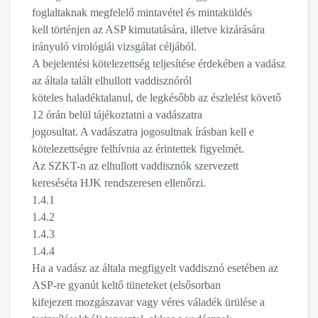
foglaltaknak megfelelő mintavétel és mintaküldés
kell történjen az ASP kimutatására, illetve kizárására
irányuló virológiái vizsgálat céljából.
A bejelentési kötelezettség teljesítése érdekében a vadász
az általa talált elhullott vaddisznóról
köteles haladéktalanul, de legkésőbb az észlelést követő
12 órán belül tájékoztatni a vadászatra
jogosultat. A vadászatra jogosultnak írásban kell e
kötelezettségre felhívnia az érintettek figyelmét.
Az SZKT-n az elhullott vaddisznók szervezett
kereséséta HJK rendszeresen ellenőrzi.
1.4.1
1.4.2
1.4.3
1.4.4
Ha a vadász az általa megfigyelt vaddisznó esetében az
ASP-re gyanút keltő tüneteket (elsősorban
kifejezett mozgászavar vagy véres váladék ürülése a