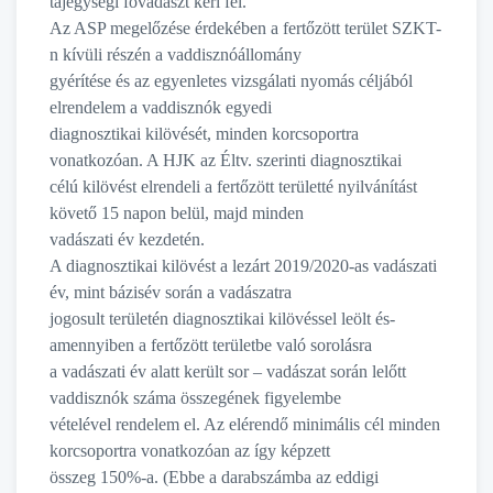
tájegységi fővadászt kéri fel.
Az ASP megelőzése érdekében a fertőzött terület SZKT-
n kívüli részén a vaddisznóállomány
gyérítése és az egyenletes vizsgálati nyomás céljából
elrendelem a vaddisznók egyedi
diagnosztikai kilövését, minden korcsoportra
vonatkozóan. A HJK az Éltv. szerinti diagnosztikai
célú kilövést elrendeli a fertőzött területté nyilvánítást
követő 15 napon belül, majd minden
vadászati év kezdetén.
A diagnosztikai kilövést a lezárt 2019/2020-as vadászati
év, mint bázisév során a vadászatra
jogosult területén diagnosztikai kilövéssel leölt és-
amennyiben a fertőzött területbe való sorolásra
a vadászati év alatt került sor – vadászat során lelőtt
vaddisznók száma összegének figyelembe
vételével rendelem el. Az elérendő minimális cél minden
korcsoportra vonatkozóan az így képzett
összeg 150%-a. (Ebbe a darabszámba az eddigi