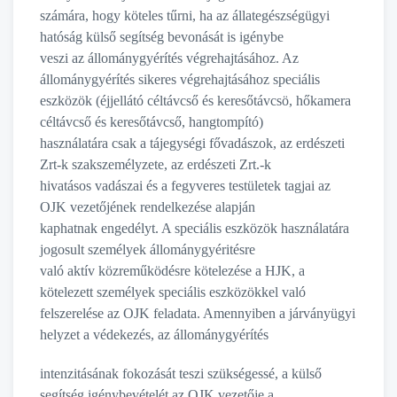
számára, hogy köteles tűrni, ha az állategészségügyi
hatóság külső segítség bevonását is igénybe
veszi az állománygyérítés végrehajtásához. Az
állománygyérítés sikeres végrehajtásához speciális
eszközök (éjjellátó céltávcső és keresőtávcsö, hőkamera
céltávcső és keresőtávcső, hangtompító)
használatára csak a tájegységi fővadászok, az erdészeti
Zrt-k szakszemélyzete, az erdészeti Zrt.-k
hivatásos vadászai és a fegyveres testületek tagjai az
OJK vezetőjének rendelkezése alapján
kaphatnak engedélyt. A speciális eszközök használatára
jogosult személyek állománygyéritésre
való aktív közreműködésre kötelezése a HJK, a
kötelezett személyek speciális eszközökkel való
felszerelése az OJK feladata. Amennyiben a járványügyi
helyzet a védekezés, az állománygyérítés
intenzitásának fokozását teszi szükségessé, a külső
segítség igénybevételét az OJK vezetője a