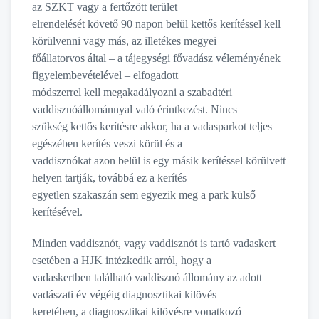
az SZKT vagy a fertőzött terület
elrendelését követő 90 napon belül kettős kerítéssel kell
körülvenni vagy más, az illetékes megyei
főállatorvos által – a tájegységi fővadász véleményének
figyelembevételével – elfogadott
módszerrel kell megakadályozni a szabadtéri
vaddisznóállománnyal való érintkezést. Nincs
szükség kettős kerítésre akkor, ha a vadasparkot teljes
egészében kerítés veszi körül és a
vaddisznókat azon belül is egy másik kerítéssel körülvett
helyen tartják, továbbá ez a kerítés
egyetlen szakaszán sem egyezik meg a park külső
kerítésével.
Minden vaddisznót, vagy vaddisznót is tartó vadaskert
esetében a HJK intézkedik arról, hogy a
vadaskertben található vaddisznó állomány az adott
vadászati év végéig diagnosztikai kilövés
keretében, a diagnosztikai kilövésre vonatkozó