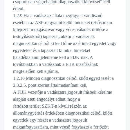
csoportosan végrehajtott diagnosztikai kilövését” kell
érteni.
1.2.9 Fia a vadász az általa megfigyelt vaddisznó
esetében az ASP-re gyanút keltő tüneteket (elsősorban
kifejezett mozgászavar vagy véres váladék ürülése a
testnyílásokból) tapasztal, akkor a vadásznak
diagnosztikai célból ki kell lőnie az érintett egyedet vagy
egyedeket és a tapasztalt klinikai tüneteket
haladéktalanul jelentenie kell a FIJK-nak. A
továbbiakban a vadásznak a FIJK utasításának
megfelelően kell eljárnia.
1.2.10 Minden diagnosztikai célból kilőtt egyed testét a
2.3.2.5. pont szerint ártalmatlanítani kell,
A FIJK vezetője a vadászatra jogosult írásbeli kérelme
alapján eseti engedélyt adhat, hogy a
fertőzött terület SZKT-n kívüli részén az
állománygyérités érdekében diagnosztikai célból kilőtt
egyedek egy részét a vadászatra jogosult
magánfogyasztásra, mint végső fogyasztó a fertőzött