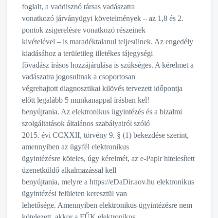
foglalt, a vaddisznó társas vadászatra
vonatkozó járványügyi követelmények – az 1,8 és 2.
pontok zsigerelésre vonatkozó részeinek
kivételével – is maradéktalanul teljesülnek. Az engedély
kiadásához a területileg illetékes tájegységi
fővadász írásos hozzájárulása is szükséges. A kérelmet a
vadászatra jogosultnak a csoportosan
végrehajtott diagnosztikai kilövés tervezett időpontja
előtt legalább 5 munkanappal írásban kel!
benyújtania. Az elektronikus ügyintézés és a bizalmi
szolgáltatások általános szabályairól szóló
2015. évi CCXXII, törvény 9. § (1) bekezdése szerint,
amennyiben az ügyfél elektronikus
ügyintézésre köteles, úgy kérelmét, az e-Paplr hitelesített
üzenetküldő alkalmazással kell
benyújtania, melyre a https://eDaDir.aov.hu elektronikus
ügyintézési felületen keresztül van
lehetősége. Amennyiben elektronikus ügyintézésre nem
kötelezett, akkor a FŰK elektronikus