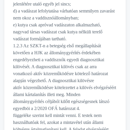
jelenlétére utaló egyéb jel sincs;
d) a vadászat lefolytatása várhatóan semmilyen zavarást
nem okoz a vaddisznóállományban;
e) kutya csak apróvad vadászaton alkalmazható,
nagyvad társas vadászat csak kutya nélküli terelő
vadászat formájában tartható.
1.2.3 Az SZKT-n a betegség első megállapítását
követően a HJK az állománygyérítés érdekében
engedélyezheti a vaddisznók egyedi diagnosztikai
kilövését. A diagnosztikai kilövés csak az arra
vonatkozó aktív közreműködésre kötelező határozat
alapján végezhető. A diagnosztikai kilövésre
aktív közreműködésre kötelezettet a kilövés elvégzéséért
állami kártalanítás illeti meg. Minden
állománygyérítés céljából kilőtt egészségesnek látszó
egyedböi a 2/2020 OFÁ határozat 4.
függeléke szerint kell mintát venni. E testek nem
használhatóak fel, azokat a mintavétel után állami
költségre ártalmatlanítani kell. A feladat elvégzéséért