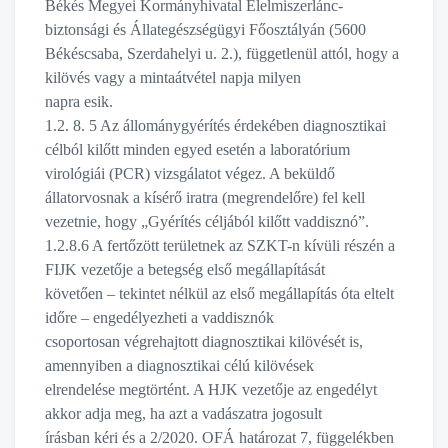
Békés Megyei Kormányhivatal Élelmiszerlánc-
biztonsági és Állategészségügyi Főosztályán (5600
Békéscsaba, Szerdahelyi u. 2.), függetlenül attól, hogy a
kilövés vagy a mintaátvétel napja milyen
napra esik.
1.2. 8. 5 Az állománygyérítés érdekében diagnosztikai
célból kilőtt minden egyed esetén a laboratórium
virológiái (PCR) vizsgálatot végez. A beküldő
állatorvosnak a kísérő iratra (megrendelőre) fel kell
vezetnie, hogy „Gyérítés céljából kilőtt vaddisznó”.
1.2.8.6 A fertőzött területnek az SZKT-n kívüli részén a
FIJK vezetője a betegség első megállapítását
követően – tekintet nélkül az első megállapítás óta eltelt
időre – engedélyezheti a vaddisznók
csoportosan végrehajtott diagnosztikai kilövését is,
amennyiben a diagnosztikai célú kilövések
elrendelése megtörtént. A HJK vezetője az engedélyt
akkor adja meg, ha azt a vadászatra jogosult
írásban kéri és a 2/2020. OFÁ határozat 7, függelékben