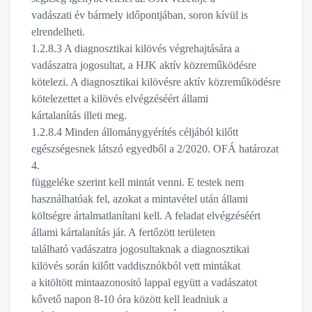
vadászati év bármely időpontjában, soron kívül is
elrendelheti.
1.2.8.3 A diagnosztikai kilövés végrehajtására a
vadászatra jogosultat, a HJK aktív közreműködésre
kötelezi. A diagnosztikai kilövésre aktív közreműködésre
kötelezettet a kilövés elvégzéséért állami
kártalanítás illeti meg.
1.2.8.4 Minden állománygyérítés céljából kilőtt
egészségesnek látszó egyedből a 2/2020. OFÁ határozat
4.
függeléke szerint kell mintát venni. E testek nem
használhatóak fel, azokat a mintavétel után állami
költségre ártalmatlanítani kell. A feladat elvégzéséért
állami kártalanítás jár. A fertőzött területen
található vadászatra jogosultaknak a diagnosztikai
kilövés során kilőtt vaddisznókból vett mintákat
a kitöltött mintaazonositó lappal együtt a vadászatot
kővető napon 8-10 óra között kell leadniuk a