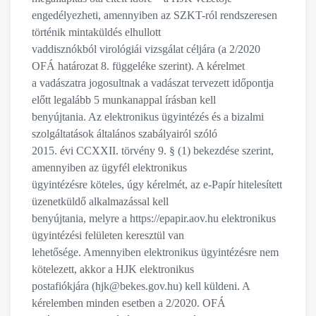
engedélyezheti, amennyiben az SZKT-ról rendszeresen
történik mintaküldés elhullott
vaddisznókból virológiái vizsgálat céljára (a 2/2020
OFÁ határozat 8. függeléke szerint). A kérelmet
a vadászatra jogosultnak a vadászat tervezett időpontja
előtt legalább 5 munkanappal írásban kell
benyújtania. Az elektronikus ügyintézés és a bizalmi
szolgáltatások általános szabályairól szóló
2015. évi CCXXII. törvény 9. § (1) bekezdése szerint,
amennyiben az ügyfél elektronikus
ügyintézésre köteles, úgy kérelmét, az e-Papír hitelesített
üzenetküldő alkalmazással kell
benyújtania, melyre a https://epapir.aov.hu elektronikus
ügyintézési felületen keresztül van
lehetősége. Amennyiben elektronikus ügyintézésre nem
kötelezett, akkor a HJK elektronikus
postafiókjára (hjk@bekes.gov.hu) kell küldeni. A
kérelemben minden esetben a 2/2020. OFÁ