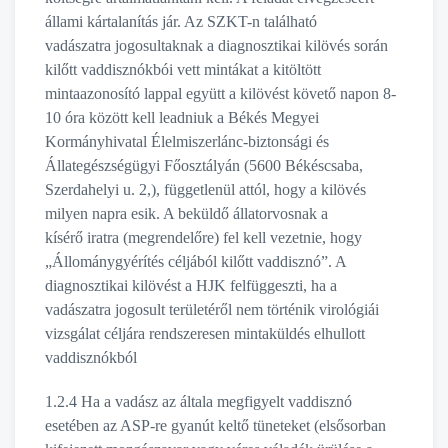
állami kártalanítás jár. Az SZKT-n található
vadászatra jogosultaknak a diagnosztikai kilövés során
kilőtt vaddisznókbói vett mintákat a kitöltött
mintaazonosító lappal együtt a kilövést követő napon 8-
10 óra között kell leadniuk a Békés Megyei
Kormányhivatal Élelmiszerlánc-biztonsági és
Állategészségügyi Főosztályán (5600 Békéscsaba,
Szerdahelyi u. 2,), függetlenül attól, hogy a kilövés
milyen napra esik. A beküldő állatorvosnak a
kísérő iratra (megrendelőre) fel kell vezetnie, hogy
„Állománygyérítés céljából kilőtt vaddisznó”. A
diagnosztikai kilövést a HJK felfüggeszti, ha a
vadászatra jogosult területéről nem történik virológiái
vizsgálat céljára rendszeresen mintaküldés elhullott
vaddisznókból
1.2.4 Ha a vadász az általa megfigyelt vaddisznó
esetében az ASP-re gyanút keltő tüneteket (elsősorban