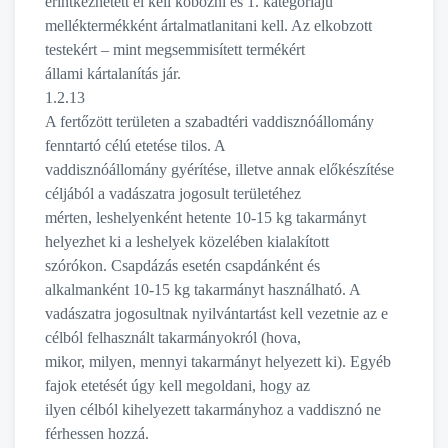
érintkezhetett el kell kobozni és 1. kategóriájú
melléktermékként ártalmatlanitani kell. Az elkobzott
testekért – mint megsemmisített termékért
állami kártalanítás jár.
1.2.13
A fertőzött területen a szabadtéri vaddisznóállomány
fenntartó célú etetése tilos. A
vaddisznóállomány gyérítése, illetve annak előkészítése
céljából a vadászatra jogosult területéhez
mérten, leshelyenként hetente 10-15 kg takarmányt
helyezhet ki a leshelyek közelében kialakított
szórókon. Csapdázás esetén csapdánként és
alkalmanként 10-15 kg takarmányt használható. A
vadászatra jogosultnak nyilvántartást kell vezetnie az e
célból felhasznált takarmányokról (hova,
mikor, milyen, mennyi takarmányt helyezett ki). Egyéb
fajok etetését úgy kell megoldani, hogy az
ilyen célból kihelyezett takarmányhoz a vaddisznó ne
férhessen hozzá.