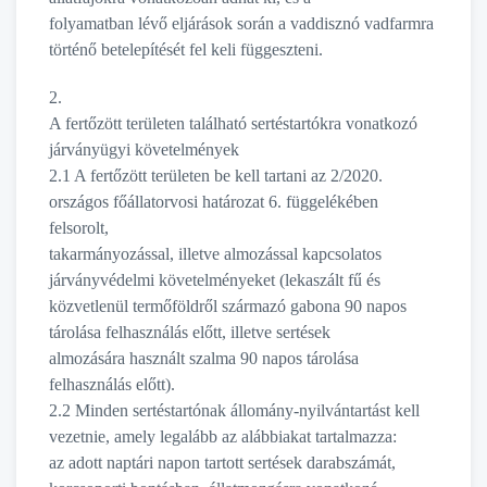
folyamatban lévő eljárások során a vaddisznó vadfarmra
történő betelepítését fel keli függeszteni.
2.
A fertőzött területen található sertéstartókra vonatkozó
járványügyi követelmények
2.1 A fertőzött területen be kell tartani az 2/2020.
országos főállatorvosi határozat 6. függelékében
felsorolt,
takarmányozással, illetve almozással kapcsolatos
járványvédelmi követelményeket (lekaszált fű és
közvetlenül termőföldről származó gabona 90 napos
tárolása felhasználás előtt, illetve sertések
almozására használt szalma 90 napos tárolása
felhasználás előtt).
2.2 Minden sertéstartónak állomány-nyilvántartást kell
vezetnie, amely legalább az alábbiakat tartalmazza:
az adott naptári napon tartott sertések darabszámát,