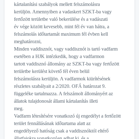
kártalanítási szabályok mellett felszámolásra
kerüljön. Amennyiben a vadaskert SZKT-ba vagy
fertőzött területbe való bekerülése és a vadászati
év vége között kevesebb, mint fél év van hátra, a
felszámolás időtartamát maximum fél évben kell
meghatározni,
Minden vaddisznót, vagy vaddisznót is tartó vadfarm
esetében a HJK intézkedik, hogy a vadfarmon
tartott vaddisznó állomány az SZKT-ba vagy fertőzött
területbe kerülést követő fél éven belül
felszámolásra kerüljön. A vadfarmok kiürítésének
részletes szabályait a 2/2020. OFÁ határozat 9.
függeléke tartalmazza. A felszámolt állományért az
állatok tulajdonosát állami kártalanítás illeti
meg.
Vadfarm létesítésére vonatkozó új engedélyt a fertőzött
terület fennállásának időtartama alatt az
engedélyező hatóság csak a vaddisznóktól eltérő
állatfajokra vonatkozóan adhat ki, és a