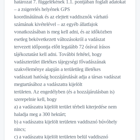
határozat 7. függelékének 1.1. pontjában foglalt adatokat
– a zsigerelés helyének GPS
koordinátáinak és az elejtett vaddisznók várható
számának kivételével – az egyéb állatfajok
vonatkozásában is meg kell adni, és az időközben
esetleg bekövetkezett változásokról a vadászat
tervezett időpontja előtt legalább 72 órával írásos
tájékoztatást kell adni. További feltétel, hogy
vadászterület illetékes tájegységi fővadászának
szakvéleménye alapján a területileg illetékes
vadászati hatóság hozzájárulását adja a társas vadászat
megtartásához a vadászatra kijelölt
területen. Az engedélyben (és a hozzájárulásban is)
szerepelnie kell, hogy
a) a vadászatra kijelölt terület térbeli kiterjedése nem
haladja meg a 300 hektárt;
b) a vadászatra kijelölt területen vaddisznó búvóhely
nincs;
c) a vadászatra kijelölt területen belül vaddisznó