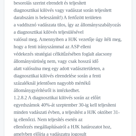
besorolás szerint elrendelt és teljesített
diagnosztikai kilövés vagy vadászat során teljesített
darabszám is beleszámít!) A fertőzött területen
a vaddisznó vadászata tilos, így az állományszabályozás
a diagnosztikai kilövés teljesülésével
valósul meg. Amennyiben a HJK vezetője úgy ítéli meg,
hogy a fenti irányszámmal az ASP elleni
védekezés stratégiai célkitűzésében foglalt alacsony
állománysürüség nem, vagy csak hosszú idő
alatt valósulna meg egy adott vadászterületen, a
diagnosztikai kilövés elrendelése során a fenti
százaléknál jelentősen nagyobb mértékű
állománygyérítésről is intézkedhet.
1.2.8.2 A diagnosztikai kilövés során az előírt
egyedszámok 40%-át szeptember 30-ig kell teljesíteni
minden vadászati évben, a teljesítést a HJK október 31-
ig ellenőrzi. Nem teljesítés esetén az
ellenőrzés megállapításairól a HJK határozatot hoz,
amelyben előírja a vadászatra jogosult