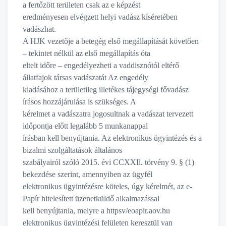
a fertőzött területen csak az e képzést
eredményesen elvégzett helyi vadász kíséretében
vadászhat.
A HJK vezetője a betegég első megállapítását követően
– tekintet nélkül az első megállapítás óta
eltelt időre – engedélyezheti a vaddisznótól eltérő
állatfajok társas vadászatát Az engedély
kiadásához a területileg illetékes tájegységi fővadász
írásos hozzájárulása is szükséges. A
kérelmet a vadászatra jogosultnak a vadászat tervezett
időpontja előtt legalább 5 munkanappal
írásban kell benyújtania. Az elektronikus ügyintézés és a
bizalmi szolgáltatások általános
szabályairól szóló 2015. évi CCXXIl. törvény 9. § (1)
bekezdése szerint, amennyiben az ügyfél
elektronikus ügyintézésre köteles, úgy kérelmét, az e-
Papír hitelesített üzenetküldő alkalmazással
kell benyújtania, melyre a httpsv/eoapir.aov.hu
elektronikus ügyintézési felületen keresztül van