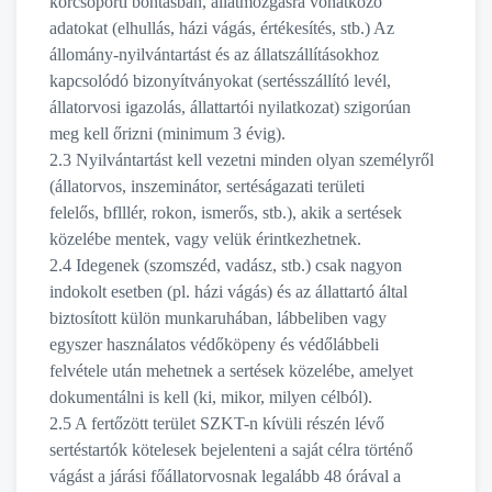
korcsoporti bontásban, állatmozgásra vonatkozó
adatokat (elhullás, házi vágás, értékesítés, stb.) Az
állomány-nyilvántartást és az állatszállításokhoz
kapcsolódó bizonyítványokat (sertésszállító levél,
állatorvosi igazolás, állattartói nyilatkozat) szigorúan
meg kell őrizni (minimum 3 évig).
2.3 Nyilvántartást kell vezetni minden olyan személyről
(állatorvos, inszeminátor, sertéságazati területi
felelős, bflllér, rokon, ismerős, stb.), akik a sertések
közelébe mentek, vagy velük érintkezhetnek.
2.4 Idegenek (szomszéd, vadász, stb.) csak nagyon
indokolt esetben (pl. házi vágás) és az állattartó által
biztosított külön munkaruhában, lábbeliben vagy
egyszer használatos védőköpeny és védőlábbeli
felvétele után mehetnek a sertések közelébe, amelyet
dokumentálni is kell (ki, mikor, milyen célból).
2.5 A fertőzött terület SZKT-n kívüli részén lévő
sertéstartók kötelesek bejelenteni a saját célra történő
vágást a járási főállatorvosnak legalább 48 órával a