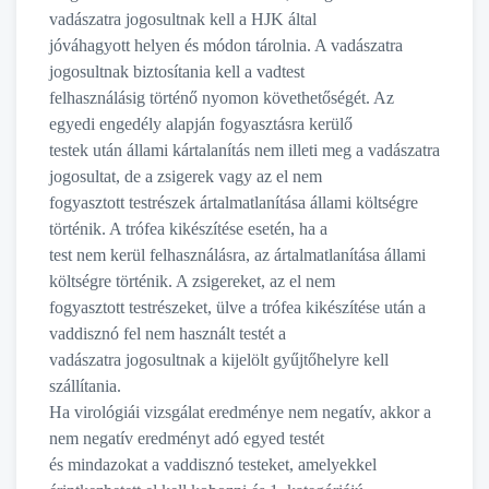
vadászatra jogosultnak kell a HJK által
jóváhagyott helyen és módon tárolnia. A vadászatra
jogosultnak biztosítania kell a vadtest
felhasználásig történő nyomon követhetőségét. Az
egyedi engedély alapján fogyasztásra kerülő
testek után állami kártalanítás nem illeti meg a vadászatra
jogosultat, de a zsigerek vagy az el nem
fogyasztott testrészek ártalmatlanítása állami költségre
történik. A trófea kikészítése esetén, ha a
test nem kerül felhasználásra, az ártalmatlanítása állami
költségre történik. A zsigereket, az el nem
fogyasztott testrészeket, ülve a trófea kikészítése után a
vaddisznó fel nem használt testét a
vadászatra jogosultnak a kijelölt gyűjtőhelyre kell
szállítania.
Ha virológiái vizsgálat eredménye nem negatív, akkor a
nem negatív eredményt adó egyed testét
és mindazokat a vaddisznó testeket, amelyekkel