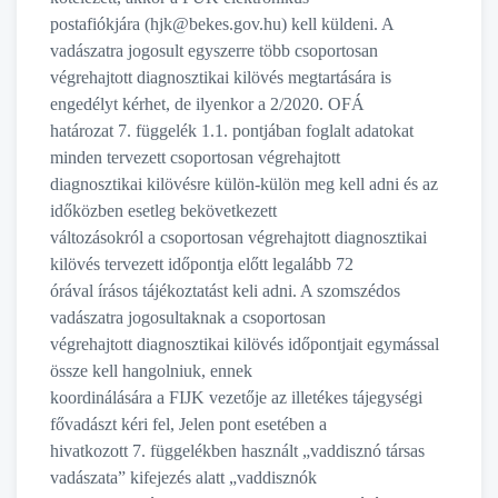
postafiókjára (hjk@bekes.gov.hu) kell küldeni. A
vadászatra jogosult egyszerre több csoportosan
végrehajtott diagnosztikai kilövés megtartására is
engedélyt kérhet, de ilyenkor a 2/2020. OFÁ
határozat 7. függelék 1.1. pontjában foglalt adatokat
minden tervezett csoportosan végrehajtott
diagnosztikai kilövésre külön-külön meg kell adni és az
időközben esetleg bekövetkezett
változásokról a csoportosan végrehajtott diagnosztikai
kilövés tervezett időpontja előtt legalább 72
órával írásos tájékoztatást keli adni. A szomszédos
vadászatra jogosultaknak a csoportosan
végrehajtott diagnosztikai kilövés időpontjait egymással
össze kell hangolniuk, ennek
koordinálására a FIJK vezetője az illetékes tájegységi
fővadászt kéri fel, Jelen pont esetében a
hivatkozott 7. függelékben használt „vaddisznó társas
vadászata” kifejezés alatt „vaddisznók