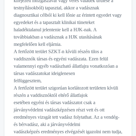
kifejezett mozgászavar vagy véres váladék ürülése a
testnyílásokból) tapasztal, akkor a vadásznak
diagnosztikai célból ki kell lőnie az érintett egyedet vagy
egyedeket és a tapasztalt klinikai tüneteket
haladéktalanul jelentenie kell a HJK-nak. A
továbbiakban a vadásznak a HJK utasításának
megfelelően kell eljárnia.
A fertőzött terület SZKT-n kívüli részén tilos a
vaddisznók társas és egyéni vadászata. Ezen felül
valamennyi egyéb vadászható állatfajra vonatkozóan a
társas vadászatokat ideiglenesen
felfüggesztem,
A fertőzött terület szigorúan korlátozott területen kívüli
részén a vaddisznóktól eltérő állatfajok
esetében egyéni és társas vadászatot csak a
járványvédelmi vadászképzésen részt vett és ott
eredményes vizsgát tett vadász folytathat. Az a vendég-
és bérvadász, aki a járványvédelmi
vadászképzés eredményes elvégzését igazolni nem tudja,