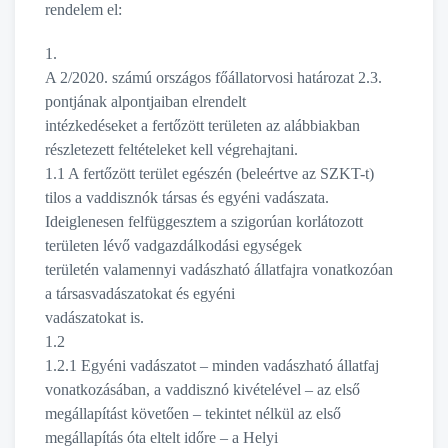
rendelem el:
1.
A 2/2020. számú országos főállatorvosi határozat 2.3.
pontjának alpontjaiban elrendelt
intézkedéseket a fertőzött területen az alábbiakban
részletezett feltételeket kell végrehajtani.
1.1 A fertőzött terület egészén (beleértve az SZKT-t)
tilos a vaddisznók társas és egyéni vadászata.
Ideiglenesen felfüggesztem a szigorúan korlátozott
területen lévő vadgazdálkodási egységek
területén valamennyi vadászható állatfajra vonatkozóan
a társasvadászatokat és egyéni
vadászatokat is.
1.2
1.2.1 Egyéni vadászatot – minden vadászható állatfaj
vonatkozásában, a vaddisznó kivételével – az első
megállapítást követően – tekintet nélkül az első
megállapítás óta eltelt időre – a Helyi