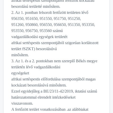
afrikai sertéspestis szempontjából fertőzött kockázati
besorolású területté minősítem.
2. Az 1. pontban felsorolt fertőzött területen lévő
956350, 951650, 951550, 951750, 951250,
951260, 950860, 956550, 956650, 951350, 953350,
953550, 956750, 953560 számú
vadgazdálkodási egységek területét
afrikai sertéspestis szempontjából szigorúan korlátozott
terület fSZKT) besorolásúvá
minősítem.
3. Az 1. és a 2. pontokban nem szereplő Békés megye
területén lévő vadgazdálkodási
egységeket
afrikai sertéspestis előfordulása szempontjából magas
kockázati besorolásúvá minősítem.
Ezzel egyidejűleg a BE/23/11-42/2019, iktatási számú
határozatommal elrendelt intézkedéseket
visszavonom.
A fertőzött terület vonatkozásában .az alábbiakat