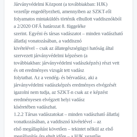
Járványvédelmi Központ (a továbbiakban: HJK)
vezetője engedélyezheti, amennyiben az SZKT-ről
folyamatos mintaküldés történik elhullott vaddisznókból
a 2/2020 OFÁ határozat 8. függeléke
szerint. Egyéni és társas vadászatot – minden vadászható
állatfaj vonatozásában, a vaddisznó
kivételével – csak az állategészségügyi hatóság által
szervezett járványvédelmi képzésen (a
továbbiakban: járványvédelmi vadászképzés) részt vett
és ott eredményes vizsgát tett vadász
folytathat. Az a vendég- és bérvadász, aki a
járványvédelmi vadászképzés eredményes elvégzését
igazolni nem tudja, az SZKT-n csak az e képzést
eredményesen elvégzett helyi vadász
kíséretében vadászhat.
1.2.2 Társas vadászatokat – minden vadászható állatfaj
vonatkozásában, a vaddisznó kivételével – az
első megállapítást követően – tekintet nélkül az első
megállapítás óta eltelt időre – a HJK vezetője