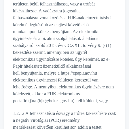
területen belül felhasználhassa, vagy a trófeát
kikészíthesse. A vadászatra jogosult a
felhasználásra vonatkozó és a HJK-nak címzett írásbeli
kérelmét legkésőbb az elejtést követő első
munkanapon köteles benyújtani. Az elektronikus
ügyintézés és a bizalmi szolgáltatások általános
szabályairól szóló 2015. évi CCXXII. törvény 9. § (1)
bekezdése szerint, amennyiben az ügyfél
elektronikus ügyintézésre köteles, úgy kérelmét, az e-
Papir hitelesített üzenetküldő alkalmazással
kell benyújtania, melyre a https://epapir.aov.hu
elektronikus ügyintézési felületen keresztül van
lehetősége. Amennyiben elektronikus ügyintézésre nem
kötelezett, akkor a FIJK elektronikus
postafiókjára (hjk@bekes.gov.hu) kell küldeni, vagy
1.2.12 A felhasználásra és/vagy a trófea kikészítésre csak
a negatív virológiái (PCR) eredmény
megérkezést követően kerülhet sor, addig a testet