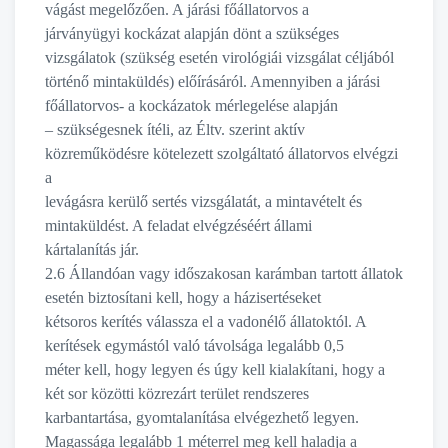
vágást megelőzően. A járási főállatorvos a
járványügyi kockázat alapján dönt a szükséges
vizsgálatok (szükség esetén virológiái vizsgálat céljából
történő mintaküldés) előírásáról. Amennyiben a járási
főállatorvos- a kockázatok mérlegelése alapján
– szükségesnek ítéli, az Éltv. szerint aktív
közreműködésre kötelezett szolgáltató állatorvos elvégzi
a
levágásra kerülő sertés vizsgálatát, a mintavételt és
mintaküldést. A feladat elvégzéséért állami
kártalanítás jár.
2.6 Állandóan vagy időszakosan karámban tartott állatok
esetén biztosítani kell, hogy a házisertéseket
kétsoros kerítés válassza el a vadonélő állatoktól. A
kerítések egymástól való távolsága legalább 0,5
méter kell, hogy legyen és úgy kell kialakítani, hogy a
két sor közötti közrezárt terület rendszeres
karbantartása, gyomtalanítása elvégezhető legyen.
Magassága legalább 1 méterrel meg kell haladja a