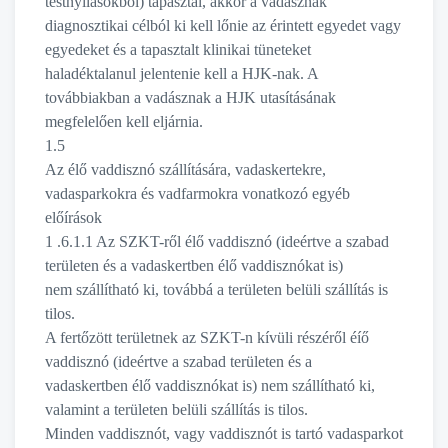
testnyílásokból) tapasztal, akkor a vadásznak
diagnosztikai célból ki kell lőnie az érintett egyedet vagy
egyedeket és a tapasztalt klinikai tüneteket
haladéktalanul jelentenie kell a HJK-nak. A
továbbiakban a vadásznak a HJK utasításának
megfelelően kell eljárnia.
1.5
Az élő vaddisznó szállítására, vadaskertekre,
vadasparkokra és vadfarmokra vonatkozó egyéb
előírások
1 .6.1.1 Az SZKT-ről élő vaddisznó (ideértve a szabad
területen és a vadaskertben élő vaddisznókat is)
nem szállítható ki, továbbá a területen belüli szállítás is
tilos.
A fertőzött területnek az SZKT-n kívüli részéről éíő
vaddisznó (ideértve a szabad területen és a
vadaskertben élő vaddisznókat is) nem szállítható ki,
valamint a területen belüli szállítás is tilos.
Minden vaddisznót, vagy vaddisznót is tartó vadasparkot