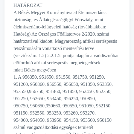
HATÁROZAT
A Békés Megyei Kormányhivatal Élelmiszerlánc-
biztonsági és Állategészségügyi Főosztály, mint
élelmiszerlánc-felügyeleti hatóság (továbbiakban:
Hatóság) Az Országos Főállatorvos 2/2020. számú
határozatával kiadott, Magyarország afrikai sertéspestis
felszámolására vonatkozó mentesítési terve
(verziószám: 1.2) 2.2.1.5. pontja alapján a vaddisznóban
előforduló afrikai sertéspestis megbetegedések
miatt Békés megyében
1. A 956350, 951650, 951550, 951750, 951250,
951260, 950860, 956550, 956650, 951350, 953350,
953550,956750, 951460, 951450, 952450, 952350,
952250, 952650, 953450, 956250, 950850,
950750, 950650,950660, 950550, 951050, 952150,
951150, 952550, 953250, 953260, 953270,
954060, 954050, 953950, 954150, 953560, 950150
számú vadgazdálkodási egységek területét