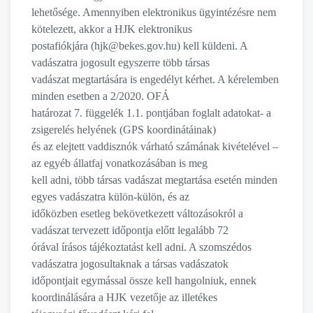
lehetősége. Amennyiben elektronikus ügyintézésre nem
kötelezett, akkor a HJK elektronikus
postafiókjára (hjk@bekes.gov.hu) kell küldeni. A
vadászatra jogosult egyszerre több társas
vadászat megtartására is engedélyt kérhet. A kérelemben
minden esetben a 2/2020. OFÁ
határozat 7. függelék 1.1. pontjában foglalt adatokat- a
zsigerelés helyének (GPS koordinátáinak)
és az elejtett vaddisznók várható számának kivételével –
az egyéb állatfaj vonatkozásában is meg
kell adni, több társas vadászat megtartása esetén minden
egyes vadászatra külön-külön, és az
időközben esetleg bekövetkezett változásokról a
vadászat tervezett időpontja előtt legalább 72
órával írásos tájékoztatást kell adni. A szomszédos
vadászatra jogosultaknak a társas vadászatok
időpontjait egymással össze kell hangolniuk, ennek
koordinálására a HJK vezetője az illetékes