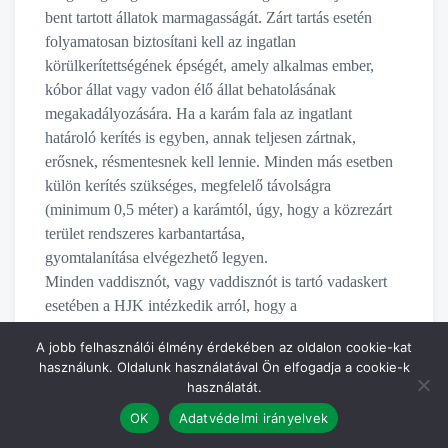
bent tartott állatok marmagasságát. Zárt tartás esetén
folyamatosan biztosítani kell az ingatlan
körülkerítettségének épségét, amely alkalmas ember,
kóbor állat vagy vadon élő állat behatolásának
megakadályozására. Ha a karám fala az ingatlant
határoló kerítés is egyben, annak teljesen zártnak,
erősnek, résmentesnek kell lennie. Minden más esetben
külön kerítés szükséges, megfelelő távolságra
(minimum 0,5 méter) a karámtól, úgy, hogy a közrezárt
terület rendszeres karbantartása,
gyomtalanítása elvégezhető legyen.
Minden vaddisznót, vagy vaddisznót is tartó vadaskert
esetében a HJK intézkedik arról, hogy a
vadaskertben található vaddisznó állomány az adott
A jobb felhasználói élmény érdekében az oldalon cookie-kat
vadászati év végéig diagnosztikai kilövés
használunk. Oldalunk használatával Ön elfogadja a cookie-k
keretében, a diagnosztikai kilövésre vonatkozó
használatát.
kártalanítási szabályok mellett felszámolásra
OK
Adatvédelmi irányelvek
kerüljön. Amennyiben a vadaskert SZKT-ba vagy