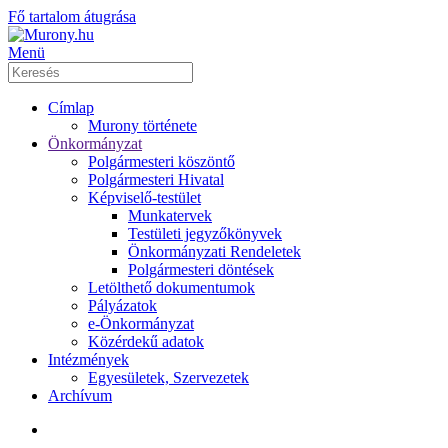
Fő tartalom átugrása
Menü
Címlap
Murony története
Önkormányzat
Polgármesteri köszöntő
Polgármesteri Hivatal
Képviselő-testület
Munkatervek
Testületi jegyzőkönyvek
Önkormányzati Rendeletek
Polgármesteri döntések
Letölthető dokumentumok
Pályázatok
e-Önkormányzat
Közérdekű adatok
Intézmények
Egyesületek, Szervezetek
Archívum