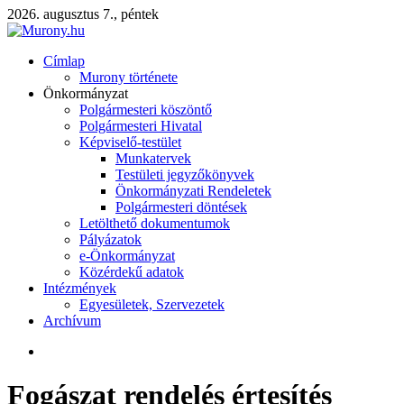
2026. augusztus 7., péntek
Címlap
Murony története
Önkormányzat
Polgármesteri köszöntő
Polgármesteri Hivatal
Képviselő-testület
Munkatervek
Testületi jegyzőkönyvek
Önkormányzati Rendeletek
Polgármesteri döntések
Letölthető dokumentumok
Pályázatok
e-Önkormányzat
Közérdekű adatok
Intézmények
Egyesületek, Szervezetek
Archívum
Fogászat rendelés értesítés