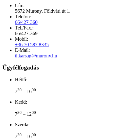
Cím:
5672 Murony, Földvári út 1.
Telefon:
66/427-360
Tel./Fax.:
66/427-369
Mobil:
+36 70 587 8335
E-Mail:
titkarsag@murony.hu
Ügyfélfogadás
Hétfő:
30
00
7
– 16
Kedd:
30
00
7
– 12
Szerda:
30
00
7
– 16