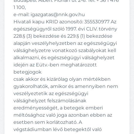
Budapest Albert Flórián út 2-6. Tel: + 36 1 476
1 100,
e-mail: igazgatas@nnk.gov.hu
Hivatali kapu KRID azonosító: 355530977 Az
egészségügyről szóló 1997. évi CLIV. törvény
228.§ (3) bekezdése és 229.§ (1) bekezdése
alapján veszélyhelyzetben az egészségügyi
válsághelyzetre vonatkozó szabályokat kell
alkalmazni, és egészségügyi válsághelyzet
idején az Eütv.-ben meghatározott
betegjogok
csak akkor és kizárólag olyan mértékben
gyakorolhatók, amikor és amennyiben nem
veszélyeztetik az egészségügyi
válsághelyzet felszámolásának
eredményességét, a betegek emberi
méltósághoz való joga azonban ebben az
esetben sem korlátozható. A
végstádiumban lévő betegektől való