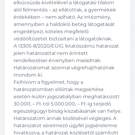
elbúcsúzás kivételével a látogatási tilalom
alól felmentés – az ellátottak, a gyermekek
érdekében – nem adható. Az intézmény,
amennyiben a haldokló beteg látogatását
engedélyezi, köteles megfelelő
védőöltözetet biztosítani a látogatóknak.
A 13305-8/2020/EÜIG iktatószámú határozat
jelen határozattal nem érintett
rendelkezései érvényben maradnak.
Határozatomat azonnal végrehajthatónak
mondom ki.
Felhívom a figyelmet, hogy a
határozatomban előírtak megsértése
esetén-külön jogszabályban meghatározott
30.000, – Ft-tól 5.000.000, – Ft-ig terjedő
egészségügyi bírság kiszabásának van helye.
Határozatom annak közlésével végleges. A
határozatot sérelmező ügyfél jogsérelemre
hivatkozva, a határozat közlésétől számított