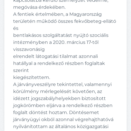
kapcsolatba kerülő személyzet védelme,
megóvása érdekében.
A fentiek értelmében, a Magyarország
területén működő összes fekvőbeteg-ellátó
és
bentlakásos szolgáltatást nyújtó szociális
intézményben a 2020. március 17-től
visszavonásig
elrendelt látogatási tilalmat azonnali
hatállyal a rendelkező részben foglaltak
szerint
kiegészítettem.
A járványveszélyre tekintettel, valamennyi
körülmény mérlegelését követően, az
idézett jogszabályhelyekben biztosított
jogkörömben eljárva a rendelkező részben
foglalt döntést hoztam. Döntésemet
járványügyi okból azonnal végrehajthatóvá
nyilvánítottam az általános közigazgatási