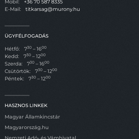
Mobil:
+36 70 587 8335
E-Mail:
titkarsag@murony.hu
ÜGYFÉLFOGADÁS
30
00
Hétfő:
7
– 16
30
00
Kedd:
7
– 12
30
00
Szerda:
7
– 16
30
00
Csütörtök:
7
– 12
30
00
Péntek:
7
– 12
HASZNOS LINKEK
Magyar Államkincstár
Magyarország.hu
Nemzeti Adó- és Vámhivatal