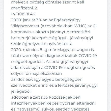
melyet a bíróság döntése szerint kell
megfizetni. 2
INDOKOLÁS
2020. január 30-án az Egészségügyi
Világszervezet (a továbbiakban: WHO) az új
koronavírus okozta járványt nemzetközi
horderejű közegészségügyi – járványügyi
szükséghelyzetté nyilvánította.
2020. március 8-ig már Magyarországon is
több személynél diagnosztizálták COVID-19
megbetegedést. Az eddigi járványügyi
adatok alapján a COVID-19 megbetegedés
súlyos formája elsősorban
az idős és/vagy egyéb betegségben
szenvedőket érinti és a fertőzés járványügyi
jellegéből
adódóan a zártabb közösségekben,
intézményekben képes gyorsan elterjedni
és nagyszámú, súlyos, esetleg végzetes