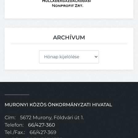
ARCHÍVUM
Archívum
MURONYI KÖZÖS ÖNKORMÁNYZATI HIVATAL
Cím:
5672 Murony, Földvári út 1.
Telefon:
66/427-360
Tel./Fax.:
66/427-369