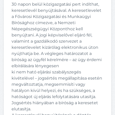
30 napon belül közigazgatási pert indíthat,
keresetlevél benyújtásával. A keresetlevelet
a Fővárosi Közigazgatási és Munkaügyi
Bírósághoz címezve, a Nemzeti
Népegészségügyi Központhoz kell
benyújtani. A jogi képviselővel eljáró fél,
valamint a gazdálkodó szervezet a
keresetlevelet kizárólag elektronikus úton
nyújthatja be. A végleges határozatot a
bíróság az ügyfél kérelmére – az ügy érdemi
elbírálására lényegesen
ki nem ható eljárási szabályszegés
kivételével – jogsértés megállapítása esetén
megváltoztatja, megsemmisíti vagy
hatályon kívül helyezi, és ha szükséges, a
hatóságot új eljárás lefolytatására utasítja.
Jogsértés hiányában a bíróság a keresetet
elutasítja.