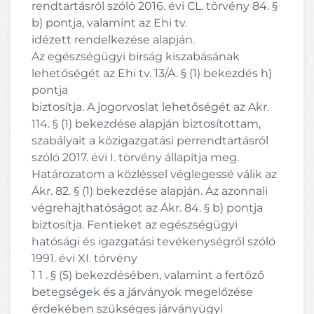
rendtartásról szóló 2016. évi CL. törvény 84. §
b) pontja, valamint az Ehi tv.
idézett rendelkezése alapján.
Az egészségügyi bírság kiszabásának
lehetőségét az Ehi tv. 13/A. § (1) bekezdés h)
pontja
biztosítja. A jogorvoslat lehetőségét az Akr.
114. § (1) bekezdése alapján biztosítottam,
szabályait a közigazgatási perrendtartásról
szóló 2017. évi I. törvény állapítja meg.
Határozatom a közléssel véglegessé válik az
Ákr. 82. § (1) bekezdése alapján. Az azonnali
végrehajthatóságot az Ákr. 84. § b) pontja
biztosítja. Fentieket az egészségügyi
hatósági és igazgatási tevékenységről szóló
1991. évi XI. törvény
1 1 . § (5) bekezdésében, valamint a fertőző
betegségek és a járványok megelőzése
érdekében szükséges járványügyi