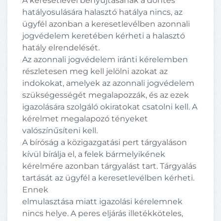
A keresetlevél benyújtásának a döntés
hatályosulására halasztó hatálya nincs, az
ügyfél azonban a keresetlevélben azonnali
jogvédelem keretében kérheti a halasztó
hatály elrendelését.
Az azonnali jogvédelem iránti kérelemben
részletesen meg kell jelölni azokat az
indokokat, amelyek az azonnali jogvédelem
szükségességét megalapozzák, és az ezek
igazolására szolgáló okiratokat csatolni kell. A
kérelmet megalapozó tényeket
valószínűsíteni kell.
A bíróság a közigazgatási pert tárgyaláson
kívül bírálja el, a felek bármelyikének
kérelmére azonban tárgyalást tart. Tárgyalás
tartását az ügyfél a keresetlevélben kérheti.
Ennek
elmulasztása miatt igazolási kérelemnek
nincs helye. A peres eljárás illetékköteles,