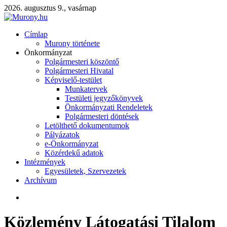
2026. augusztus 9., vasárnap
Címlap
Murony története
Önkormányzat
Polgármesteri köszöntő
Polgármesteri Hivatal
Képviselő-testület
Munkatervek
Testületi jegyzőkönyvek
Önkormányzati Rendeletek
Polgármesteri döntések
Letölthető dokumentumok
Pályázatok
e-Önkormányzat
Közérdekű adatok
Intézmények
Egyesületek, Szervezetek
Archívum
Közlemény Látogatási Tilalom