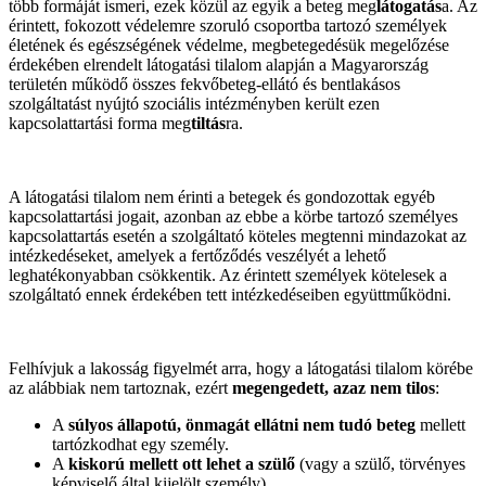
több formáját ismeri, ezek közül az egyik a beteg meg
látogatás
a. Az
érintett, fokozott védelemre szoruló csoportba tartozó személyek
életének és egészségének védelme, megbetegedésük megelőzése
érdekében elrendelt látogatási tilalom alapján a Magyarország
területén működő összes fekvőbeteg-ellátó és bentlakásos
szolgáltatást nyújtó szociális intézményben került ezen
kapcsolattartási forma meg
tiltás
ra.
A látogatási tilalom nem érinti a betegek és gondozottak egyéb
kapcsolattartási jogait, azonban az ebbe a körbe tartozó személyes
kapcsolattartás esetén a szolgáltató köteles megtenni mindazokat az
intézkedéseket, amelyek a fertőződés veszélyét a lehető
leghatékonyabban csökkentik. Az érintett személyek kötelesek a
szolgáltató ennek érdekében tett intézkedéseiben együttműködni.
Felhívjuk a lakosság figyelmét arra, hogy a látogatási tilalom körébe
az alábbiak nem tartoznak, ezért
megengedett, azaz nem tilos
:
A
súlyos állapotú, önmagát ellátni nem tudó beteg
mellett
tartózkodhat egy személy.
A
kiskorú mellett ott lehet a szülő
(vagy a szülő, törvényes
képviselő által kijelölt személy).