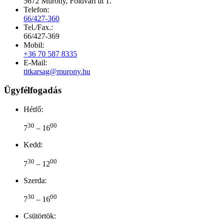
5672 Murony, Földvári út 1.
Telefon:
66/427-360
Tel./Fax.:
66/427-369
Mobil:
+36 70 587 8335
E-Mail:
titkarsag@murony.hu
Ügyfélfogadás
Hétfő:
30
00
7
– 16
Kedd:
30
00
7
– 12
Szerda:
30
00
7
– 16
Csütörtök: