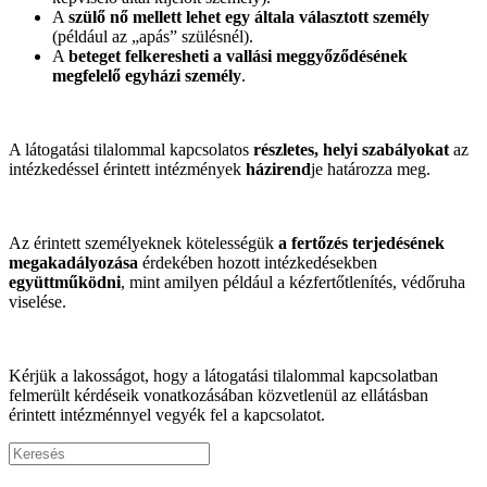
A
szülő nő mellett lehet egy általa választott személy
(például az „apás” szülésnél).
A
beteget felkeresheti a vallási meggyőződésének
megfelelő egyházi személy
.
A látogatási tilalommal kapcsolatos
részletes, helyi szabályokat
az
intézkedéssel érintett intézmények
házirend
je határozza meg.
Az érintett személyeknek kötelességük
a fertőzés terjedésének
megakadályozása
érdekében hozott intézkedésekben
együttműködni
, mint amilyen például a kézfertőtlenítés, védőruha
viselése.
Kérjük a lakosságot, hogy a látogatási tilalommal kapcsolatban
felmerült kérdéseik vonatkozásában közvetlenül az ellátásban
érintett intézménnyel vegyék fel a kapcsolatot.