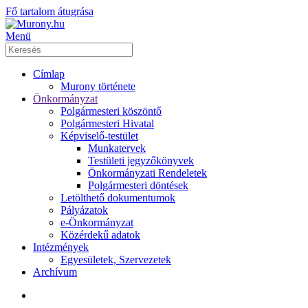
Fő tartalom átugrása
Menü
Címlap
Murony története
Önkormányzat
Polgármesteri köszöntő
Polgármesteri Hivatal
Képviselő-testület
Munkatervek
Testületi jegyzőkönyvek
Önkormányzati Rendeletek
Polgármesteri döntések
Letölthető dokumentumok
Pályázatok
e-Önkormányzat
Közérdekű adatok
Intézmények
Egyesületek, Szervezetek
Archívum