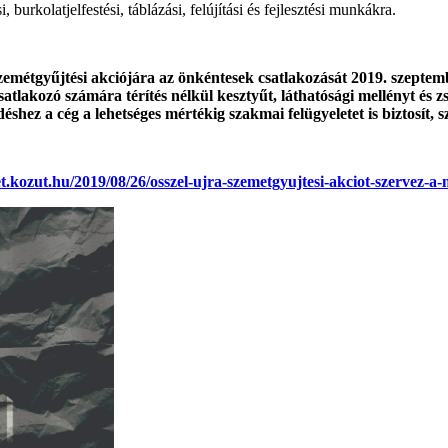
, burkolatjelfestési, táblázási, felújítási és fejlesztési munkákra.
emétgyűjtési akciójára az önkéntesek csatlakozását 2019. szeptembe
satlakozó számára térítés nélkül kesztyűt, láthatósági mellényt és 
shez a cég a lehetséges mértékig szakmai felügyeletet is biztosít, 
net.kozut.hu/2019/08/26/osszel-ujra-szemetgyujtesi-akciot-szervez-