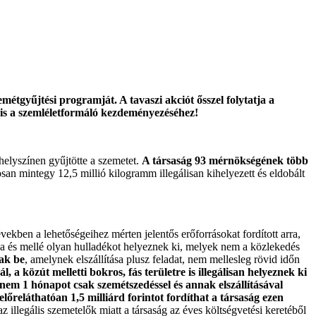
étgyűjtési programját. A tavaszi akciót ősszel folytatja a
 is a szemléletformáló kezdeményezéséhez!
helyszínen gyűjtötte a szemetet.
A társaság 93 mérnökségének több
osan mintegy 12,5 millió kilogramm illegálisan kihelyezett és eldobált
kben a lehetőségeihez mérten jelentős erőforrásokat fordított arra,
kba és mellé olyan hulladékot helyeznek ki, melyek nem a közlekedés
nak be
, amelynek elszállítása plusz feladat, nem mellesleg rövid időn
 a közút melletti bokros, fás területre is illegálisan helyeznek ki
em 1 hónapot csak szemétszedéssel és annak elszállításával
előreláthatóan 1,5 milliárd forintot fordíthat a társaság ezen
z illegális szemetelők miatt a társaság az éves költségvetési keretéből