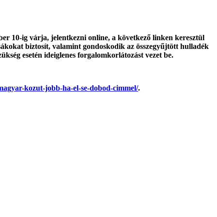
r 10-ig várja, jelentkezni online, a következő linken keresztül
zsákokat biztosít, valamint gondoskodik az összegyűjtött hulladék
szükség esetén ideiglenes forgalomkorlátozást vezet be.
a-magyar-kozut-jobb-ha-el-se-dobod-cimmel/
.