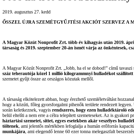
2019. augusztus 27. kedd
ŐSSZEL ÚJRA SZEMÉTGYŰJTÉSI AKCIÓT SZERVEZ A 
A Magyar Közút Nonprofit Zrt. több év kihagyás után 2019. április
társaság és 2019. szeptember 20-án ismét várja az önkéntesek, c
A Magyar Közút Nonprofit Zrt. „Jobb, ha el se dobod!” című tavaszi s
száz teherautója közel 1 millió kilogrammnyi hulladékot szállított
szemetet gyűjt össze az országos közutak mellől.
A társaság elkötelezett abban, hogy érezhető szemléletváltást hozzan
hogy a közúti, főleg gyorsforgalmi pihenők területe rendezett legyen
során keletkeznek, vagyis
rendszeres, hogy ezen hulladéktároló edé
belül eltelíti a nem erre a célra telepített szemeteseket. Az is gyakori
háztartási szemetet, sittet, egyes esetekben akár veszélyes hulladé
töltenek
, ami jelentős mértékben lefoglalja a humán erőforrás kapacit
munkájára
, ami elegendő lenne 60 ezer tonna melegaszfalt beszerzésér