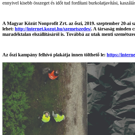
ennyivel kisebb összeget és időt tud fordítani burkolatjavítási, kaszálási
A Magyar Közút Nonprofit Zrt. az őszi, 2019. szeptember 20-ai sz
lehet:
http://internet.kozut.hu/szemetszedes/
. A társaság minden c
maradéktalan elszállításáról is. Továbbá az utak menti szemétszedé
Az őszi kampány felhívó plakátja innen tölthető le:
https://inter