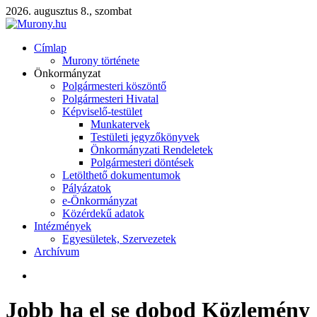
2026. augusztus 8., szombat
Címlap
Murony története
Önkormányzat
Polgármesteri köszöntő
Polgármesteri Hivatal
Képviselő-testület
Munkatervek
Testületi jegyzőkönyvek
Önkormányzati Rendeletek
Polgármesteri döntések
Letölthető dokumentumok
Pályázatok
e-Önkormányzat
Közérdekű adatok
Intézmények
Egyesületek, Szervezetek
Archívum
Jobb ha el se dobod Közlemény