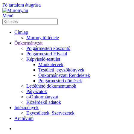
Fő tartalom átugrása
Menü
Címlap
Murony története
Önkormányzat
Polgármesteri köszöntő
Polgármesteri Hivatal
Képviselő-testület
Munkatervek
Testületi jegyzőkönyvek
Önkormányzati Rendeletek
Polgármesteri döntések
Letölthető dokumentumok
Pályázatok
e-Önkormányzat
Közérdekű adatok
Intézmények
Egyesületek, Szervezetek
Archívum