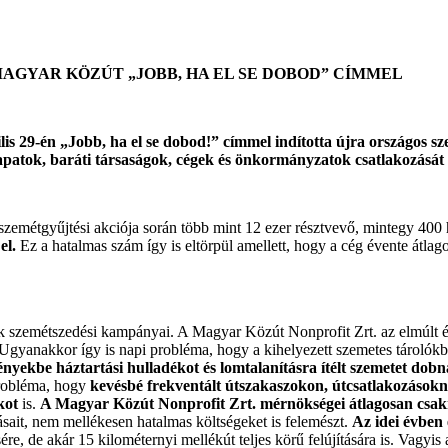
MAGYAR KÖZÚT „JOBB, HA EL SE DOBOD” CÍMMEL
 29-én „Jobb, ha el se dobod!” címmel indította újra országos szem
sapatok, baráti társaságok, cégek és önkormányzatok csatlakozását
zemétgyűjtési akciója során több mint 12 ezer résztvevő, mintegy 400 
 el.
Ez a hatalmas szám így is eltörpül amellett, hogy a cég évente átlag
ak szemétszedési kampányai. A Magyar Közút Nonprofit Zrt. az elmúlt éve
. Ugyanakkor így is napi probléma, hogy a kihelyezett szemetes tároló
nyekbe háztartási hulladékot és lomtalanításra ítélt szemetet dob
 probléma, hogy
kevésbé frekventált útszakaszokon, útcsatlakozásoknál,
kot
is.
A Magyar Közút Nonprofit Zrt. mérnökségei átlagosan csakn
ásait, nem mellékesen hatalmas költségeket is felemészt.
Az idei évben 
e, de akár 15 kilométernyi mellékút teljes körű felújítására is. Vagyis a