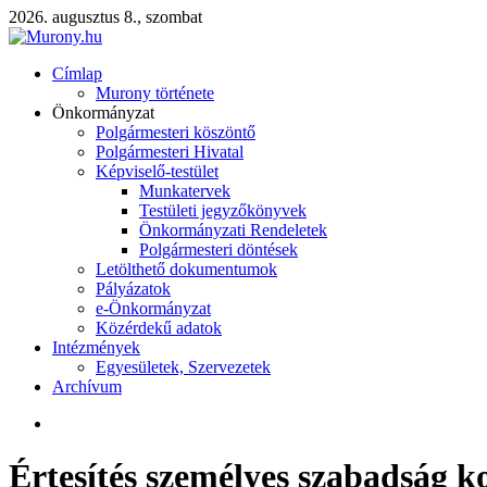
2026. augusztus 8., szombat
Címlap
Murony története
Önkormányzat
Polgármesteri köszöntő
Polgármesteri Hivatal
Képviselő-testület
Munkatervek
Testületi jegyzőkönyvek
Önkormányzati Rendeletek
Polgármesteri döntések
Letölthető dokumentumok
Pályázatok
e-Önkormányzat
Közérdekű adatok
Intézmények
Egyesületek, Szervezetek
Archívum
Értesítés személyes szabadság ko