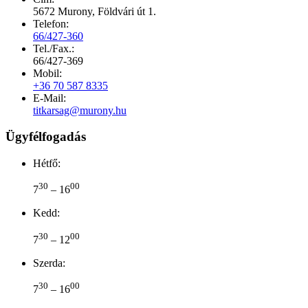
5672 Murony, Földvári út 1.
Telefon:
66/427-360
Tel./Fax.:
66/427-369
Mobil:
+36 70 587 8335
E-Mail:
titkarsag@murony.hu
Ügyfélfogadás
Hétfő:
30
00
7
– 16
Kedd:
30
00
7
– 12
Szerda:
30
00
7
– 16