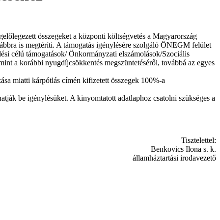
egelőlegezett összegeket a központi költségvetés a Magyarország
ovábbra is megtéríti. A támogatás igénylésére szolgáló ÖNEGM felület
dési célú támogatások/ Önkormányzati elszámolások/Szociális
amint a korábbi nyugdíjcsökkentés megszüntetéséről, továbbá az egyes
ása miatti kárpótlás címén kifizetett összegek 100%-a
ják be igénylésüket. A kinyomtatott adatlaphoz csatolni szükséges a
Tisztelettel:
Benkovics Ilona s. k.
államháztartási irodavezető