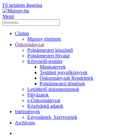
Fő tartalom átugrása
Menü
Címlap
Murony története
Önkormányzat
Polgármesteri köszöntő
Polgármesteri Hivatal
Képviselő-testület
Munkatervek
Testületi jegyzőkönyvek
Önkormányzati Rendeletek
Polgármesteri döntések
Letölthető dokumentumok
Pályázatok
e-Önkormányzat
Közérdekű adatok
Intézmények
Egyesületek, Szervezetek
Archívum