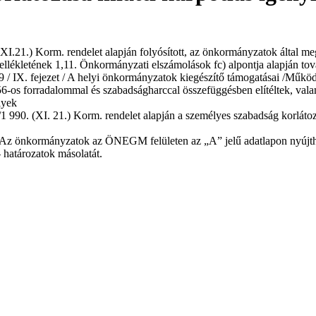
XI.21.) Korm. rendelet alapján folyósított, az önkormányzatok által m
 mellékletének 1,11. Önkormányzati elszámolások fc) alpontja alapján t
 / IX. fejezet / A helyi önkormányzatok kiegészítő támogatásai /Műkö
956-os forradalommal és szabadságharccal összefüggésben elítéltek, val
lyek
1 990. (XI. 21.) Korm. rendelet alapján a személyes szabadság korlátoz
 Az önkormányzatok az ÖNEGM felületen az „A” jelű adatlapon nyújthat
t- határozatok másolatát.