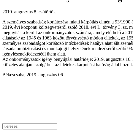
2019. augusztus 8. csütörtök
A személyes szabadság korlátozása miatti kárpótlás címén a 93/1990.(
2019. évi központi költségvetésről szóló 2018. évi L. törvény 3. sz.
megnyitásra került az önkormányzatok számára, amely elérhető a 2019
ellátások/ az 1945 és 1963 között törvénysértő módon elítéltek, az 1
személyes szabadságot korlátozó intézkedések hatálya alatt állt szemé
társadalombiztosítási és munkajogi helyzetének rendezéséről szóló 93/
igénylésénekfedezetéül ütem alatt.
Az önkormányzatok igény benyújtási határideje: 2019. augusztus 16.
kifizetés alapjául szolgáló – az illetékes kárpótlási hatóság által hozot
Békéscsaba, 2019. augusztus 06.