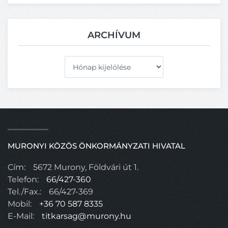
ARCHÍVUM
Archívum
MURONYI KÖZÖS ÖNKORMÁNYZATI HIVATAL
Cím:
5672 Murony, Földvári út 1.
Telefon:
66/427-360
Tel./Fax.:
66/427-369
Mobil:
+36 70 587 8335
E-Mail:
titkarsag@murony.hu