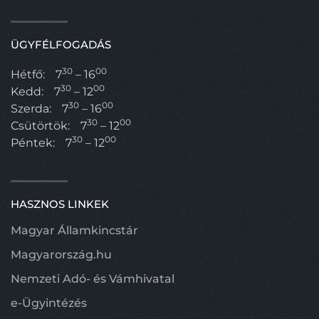
ÜGYFÉLFOGADÁS
30
00
Hétfő:
7
– 16
30
00
Kedd:
7
– 12
30
00
Szerda:
7
– 16
30
00
Csütörtök:
7
– 12
30
00
Péntek:
7
– 12
HASZNOS LINKEK
Magyar Államkincstár
Magyarország.hu
Nemzeti Adó- és Vámhivatal
e-Ügyintézés