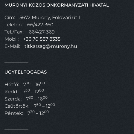
MURONYI KÖZÖS ÖNKORMÁNYZATI HIVATAL
Cím:
5672 Murony, Földvári út 1.
Telefon:
66/427-360
Tel./Fax.:
66/427-369
Mobil:
+36 70 587 8335
E-Mail:
titkarsag@murony.hu
ÜGYFÉLFOGADÁS
30
00
Hétfő:
7
– 16
30
00
Kedd:
7
– 12
30
00
Szerda:
7
– 16
30
00
Csütörtök:
7
– 12
30
00
Péntek:
7
– 12