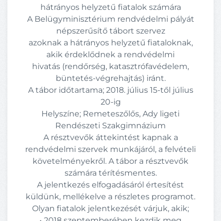
hátrányos helyzetű fiatalok számára
A Belügyminisztérium rendvédelmi pályát
népszerűsítő tábort szervez
azoknak a hátrányos helyzetű fiataloknak,
akik érdeklődnek a rendvédelmi
hivatás (rendőrség, katasztrófavédelem,
büntetés-végrehajtás) iránt.
A tábor időtartama; 2018. július 15-től július
20-ig
Helyszíne; Remeteszőlős, Ady ligeti
Rendészeti Szakgimnázium
A résztvevők áttekintést kapnak a
rendvédelmi szervek munkájáról, a felvételi
követelményekről. A tábor a résztvevők
számára térítésmentes.
A jelentkezés elfogadásáról értesítést
küldünk, mellékelve a részletes programot.
Olyan fiatalok jelentkezését várjuk, akik;
• 2018 szeptemberében kezdik meg