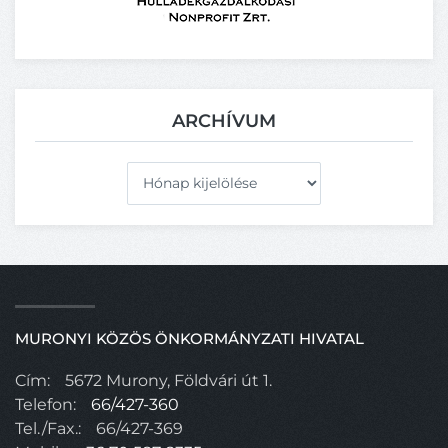
ARCHÍVUM
Archívum
MURONYI KÖZÖS ÖNKORMÁNYZATI HIVATAL
Cím:
5672 Murony, Földvári út 1.
Telefon:
66/427-360
Tel./Fax.:
66/427-369