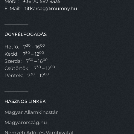
Mobil:
+36 70 587 8335
E-Mail:
titkarsag@murony.hu
ÜGYFÉLFOGADÁS
30
00
Hétfő:
7
– 16
30
00
Kedd:
7
– 12
30
00
Szerda:
7
– 16
30
00
Csütörtök:
7
– 12
30
00
Péntek:
7
– 12
HASZNOS LINKEK
Magyar Államkincstár
Magyarország.hu
Nemzeti Adó- és Vámhivatal