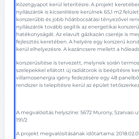
Kőzetgyapot kerül leterítésre. A projekt keretéb
nyílászárók is kicserélésre kerülnek 65,1 m2 felület
korszerűbb és jobb hőátbocsátási tényezővel re
nyílászárók tovább segítik az energetikai korszerű
hatékonyságát. Az elavult gázkazán cseréje is me
fejlesztés keretében. A helyére egy korszerű kon
kerül elhelyezésre. A kazáncsere mellett a hőleadó
korszerűsítése is tervezett, melynek során termo
szelepekkel ellátott új radiátorok is beépítésre ke
villamosenergia igény fedezésére egy 48 panelbő
rendszer is telepítésre kerül az épület tetőszerke
A megvalósítás helyszíne: 5672 Murony, Szarvasi utc
191/2
A projekt megvalósításának időtartama: 2018.02.01.