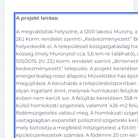
A projekt leírása:
A megvalósítás helyszíne, a 1200 lakosú Murony, a 
26.) Korm. rendelet szerinti „Kedvezményezett” B
helyezkedik el. A településsel közigazgatásilag 
község (mely Muronytól cca. 5,6 km-re található),
105/2015. (IV. 23.) Korm. rendelet szerint „átmeneti
kedvezményezett” település. A projekt keretébe
energetikailag rossz állapotú Művelődési ház épü
megújításra. A beruházás a településközpontban
olyan ingatlant érint, melynek homlokzati felújítá
évben nem került sor. A felújítás keretében 358 m
külső homlokzati szigetelés, valamint 426 m2 fel
födémszigetelés valósul meg. A homlokzati sziget
vastagságban expandált polisztirol szigetelés kerü
mely biztosítja a megfelelő hőszigetelést a fűtött 
épületszerkezetek számára. A födémre 20 cm-es